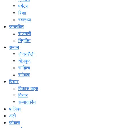
पर्यटन
शिक्षा
स्वास्थ्य
जनशक्ति
रोजगारी
नियुक्ति
समाज
जीवनशैली
खेलकुद
साहित्य
रगंमञ्च
विचार
विकास वहस
विचार
सम्पादकीय
पालिका
अटो
फोकस