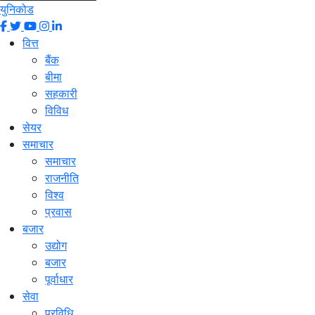
युनिकोड
वित्त
बैंक
बीमा
सहकारी
विविध
सेयर
समाचार
समाचार
राजनीति
विश्व
प्रवास
बजार
उद्योग
बजार
पूर्वाधार
सेवा
प्रविधि