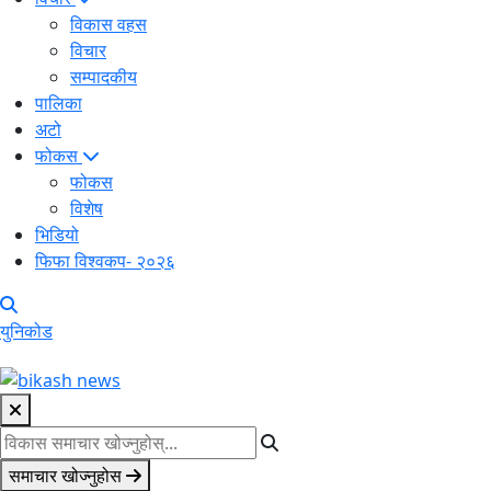
विकास वहस
विचार
सम्पादकीय
पालिका
अटो
फोकस
फोकस
विशेष
भिडियो
फिफा विश्वकप- २०२६
युनिकोड
समाचार खोज्नुहोस