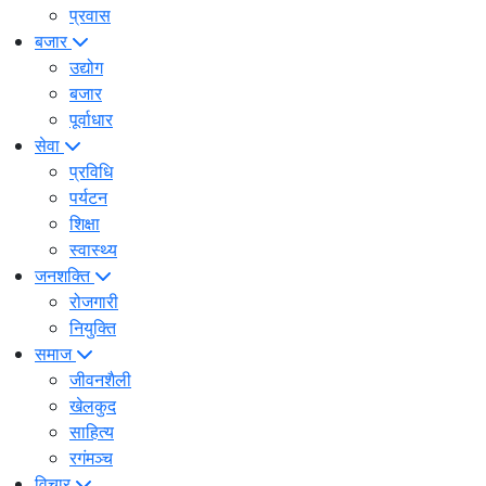
प्रवास
बजार
उद्योग
बजार
पूर्वाधार
सेवा
प्रविधि
पर्यटन
शिक्षा
स्वास्थ्य
जनशक्ति
रोजगारी
नियुक्ति
समाज
जीवनशैली
खेलकुद
साहित्य
रगंमञ्च
विचार