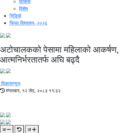
फोकस
विशेष
भिडियो
फिफा विश्वकप- २०२६
अटोचालकको पेसामा महिलाको आकर्षण,
आत्मनिर्भरतातर्फ अघि बढ्दै
विकासन्युज
मंगलबार, १२ जेठ, २०८३ ११:३२
अ
अ