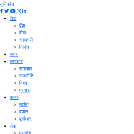
युनिकोड
वित्त
बैंक
बीमा
सहकारी
विविध
सेयर
समाचार
समाचार
राजनीति
विश्व
प्रवास
बजार
उद्योग
बजार
पूर्वाधार
सेवा
प्रविधि