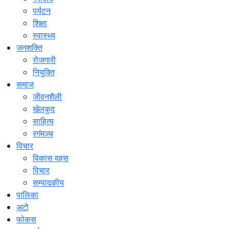
पर्यटन
शिक्षा
स्वास्थ्य
जनशक्ति
रोजगारी
नियुक्ति
समाज
जीवनशैली
खेलकुद
साहित्य
रगंमञ्च
विचार
विकास वहस
विचार
सम्पादकीय
पालिका
अटो
फोकस