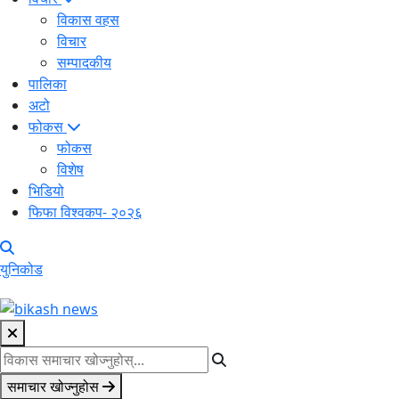
विकास वहस
विचार
सम्पादकीय
पालिका
अटो
फोकस
फोकस
विशेष
भिडियो
फिफा विश्वकप- २०२६
युनिकोड
समाचार खोज्नुहोस