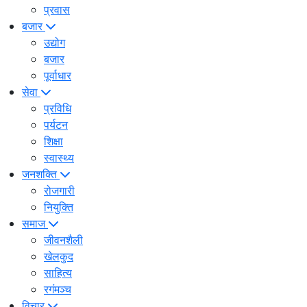
प्रवास
बजार
उद्योग
बजार
पूर्वाधार
सेवा
प्रविधि
पर्यटन
शिक्षा
स्वास्थ्य
जनशक्ति
रोजगारी
नियुक्ति
समाज
जीवनशैली
खेलकुद
साहित्य
रगंमञ्च
विचार