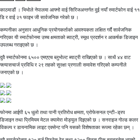
काठमाडौं । भिभोले नेपालमा आफ्नो वाई सिरिजअन्तर्गत दुई नयाँ स्मार्टफोन वाई ११
डि र वाई २१ फाइभ जी सार्वजनिक गरेको छ ।
कम्पनीका अनुसार आधुनिक प्रयोगकर्ताको आवश्यकता लक्षित गर्दै सार्वजनिक
गरिएका यी स्मार्टफोनमा उच्च क्षमताको ब्याट्री, स्मूथ प्रदर्शन र आकर्षक डिजाइन
उपलब्ध गराइएको छ ।
दुवै स्मार्टफोनमा ६५०० एमएएच ब्लुभोल्ट ब्याट्री राखिएको छ । साथै ४४ वाट
फ्ल्यासचार्ज प्रविधि र २९ तहको सुरक्षा प्रणाली समावेश गरिएको कम्पनीले
जनाएको छ ।
फोनमा आईपी ६५ धुलो तथा पानी प्रतिरोध क्षमता, प्रोफेसनल एन्टी–ड्रप
डिजाइन तथा प्रिमियम मेटल क्यामेरा मोड्युल दिइएको छ । सनराइज गोल्ड कलर
विकल्प र डायनामिक लाइट एक्सेन्ट पनि यसको विशेषताका रूपमा रहेका छन् ।
दुवै स्मार्टफोनमा १२० हर्ज रिफ्रेस रेट तथा १२०० निट्स पीक ब्राइटनेस भएको