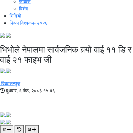
फोकस
विशेष
भिडियो
फिफा विश्वकप- २०२६
भिभोले नेपालमा सार्वजनिक गर्‍यो वाई ११ डि र
वाई २१ फाइभ जी
विकासन्युज
बुधबार, ६ जेठ, २०८३ १५:४६
अ
अ