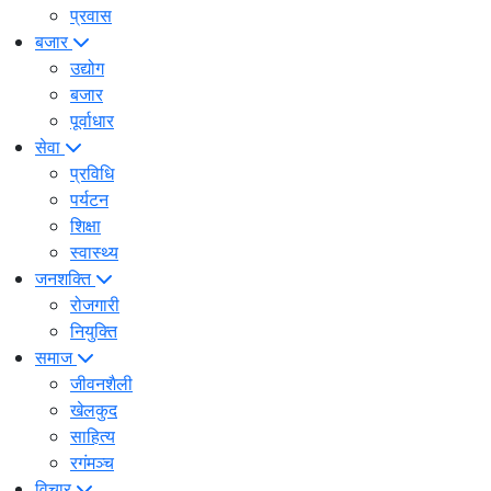
प्रवास
बजार
उद्योग
बजार
पूर्वाधार
सेवा
प्रविधि
पर्यटन
शिक्षा
स्वास्थ्य
जनशक्ति
रोजगारी
नियुक्ति
समाज
जीवनशैली
खेलकुद
साहित्य
रगंमञ्च
विचार