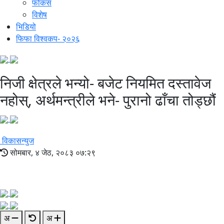
फोकस
विशेष
भिडियो
फिफा विश्वकप- २०२६
निजी क्षेत्रले भन्यो- बजेट नियमित दस्तावेज
नहोस्, अर्थमन्त्रीले भने- पुरानो ढाँचा तोड्छौं
विकासन्युज
सोमबार, ४ जेठ, २०८३ ०७:२९
अ
अ