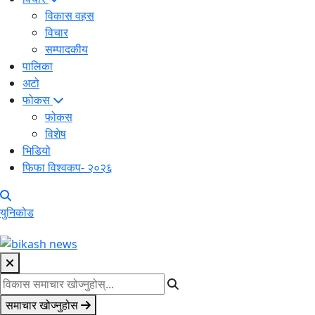
विकास वहस
विचार
सम्पादकीय
पालिका
अटो
फोकस
फोकस
विशेष
भिडियो
फिफा विश्वकप- २०२६
युनिकोड
समाचार खोज्नुहोस