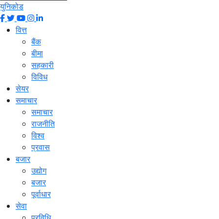
युनिकोड
वित्त
बैंक
बीमा
सहकारी
विविध
सेयर
समाचार
समाचार
राजनीति
विश्व
प्रवास
बजार
उद्योग
बजार
पूर्वाधार
सेवा
प्रविधि