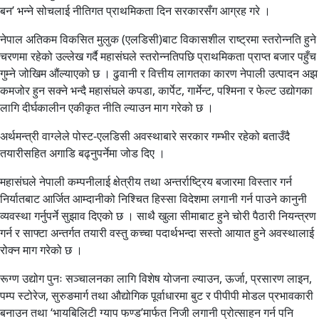
बन’ भन्ने सोचलाई नीतिगत प्राथमिकता दिन सरकारसँग आग्रह गरे ।
नेपाल अतिकम विकसित मुलुक (एलडिसी)बाट विकासशील राष्ट्रमा स्तरोन्नति हुने
चरणमा रहेको उल्लेख गर्दै महासंघले स्तरोन्नतिपछि प्राथमिकता प्राप्त बजार पहुँच
गुम्ने जोखिम औंल्याएको छ । ढुवानी र वित्तीय लागतका कारण नेपाली उत्पादन अझ
कमजोर हुन सक्ने भन्दै महासंघले कपडा, कार्पेट, गार्मेन्ट, पश्मिना र फेल्ट उद्योगका
लागि दीर्घकालीन एकीकृत नीति ल्याउन माग गरेको छ ।
अर्थमन्त्री वाग्लेले पोस्ट-एलडिसी अवस्थाबारे सरकार गम्भीर रहेको बताउँदै
तयारीसहित अगाडि बढ्नुपर्नेमा जोड दिए ।
महासंघले नेपाली कम्पनीलाई क्षेत्रीय तथा अन्तर्राष्ट्रिय बजारमा विस्तार गर्न
निर्यातबाट आर्जित आम्दानीको निश्चित हिस्सा विदेशमा लगानी गर्न पाउने कानुनी
व्यवस्था गर्नुपर्ने सुझाव दिएको छ । साथै खुला सीमाबाट हुने चोरी पैठारी नियन्त्रण
गर्न र साफ्टा अन्तर्गत तयारी वस्तु कच्चा पदार्थभन्दा सस्तो आयात हुने अवस्थालाई
रोक्न माग गरेको छ ।
रूग्ण उद्योग पुनः सञ्चालनका लागि विशेष योजना ल्याउन, ऊर्जा, प्रसारण लाइन,
पम्प स्टोरेज, सुरुङमार्ग तथा औद्योगिक पूर्वाधारमा बुट र पीपीपी मोडल प्रभावकारी
बनाउन तथा ‘भायबिलिटी ग्याप फण्ड’मार्फत निजी लगानी प्रोत्साहन गर्न पनि