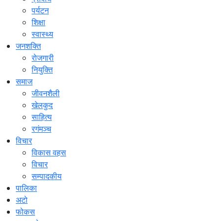
पर्यटन
शिक्षा
स्वास्थ्य
जनशक्ति
रोजगारी
नियुक्ति
समाज
जीवनशैली
खेलकुद
साहित्य
रगंमञ्च
विचार
विकास वहस
विचार
सम्पादकीय
पालिका
अटो
फोकस