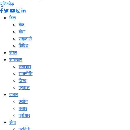
युनिकोड
वित्त
बैंक
बीमा
सहकारी
विविध
सेयर
समाचार
समाचार
राजनीति
विश्व
प्रवास
बजार
उद्योग
बजार
पूर्वाधार
सेवा
प्रविधि