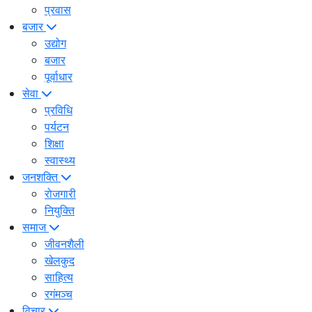
प्रवास
बजार
उद्योग
बजार
पूर्वाधार
सेवा
प्रविधि
पर्यटन
शिक्षा
स्वास्थ्य
जनशक्ति
रोजगारी
नियुक्ति
समाज
जीवनशैली
खेलकुद
साहित्य
रगंमञ्च
विचार