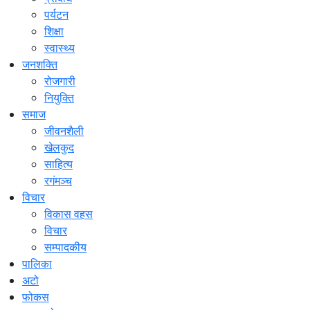
पर्यटन
शिक्षा
स्वास्थ्य
जनशक्ति
रोजगारी
नियुक्ति
समाज
जीवनशैली
खेलकुद
साहित्य
रगंमञ्च
विचार
विकास वहस
विचार
सम्पादकीय
पालिका
अटो
फोकस