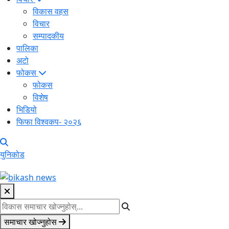
विकास वहस
विचार
सम्पादकीय
पालिका
अटो
फोकस
फोकस
विशेष
भिडियो
फिफा विश्वकप- २०२६
युनिकोड
समाचार खोज्नुहोस