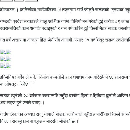
ढोरपाटन । काठेखोला गाउँपालिका–४ तङ्ग्राम गाउँ जोड्ने सडकको ‘ट्रयाक’ खु
गण्डकी प्रदेश सरकारले चालु आर्थिक वर्षमा विनियोजन गरेको दुई करोड ८९ लाख 
स्तरोन्नतिको काम अगाडि बढाइएको र यस वर्ष करिब दुई किलोमिटर सडक कालोपत
गत वर्ष असार मा आरएस हिल जेभीसँग आगामी असार १५ गतेभित्र सडक स्तरोन्नतिस
इन्जिनियर बर्देवाले भने, 'निर्माण कम्पनीले हाल धमाधम काम गरिरहेको छ, हा
कालोपत्र गरिनेछ ।'
सडक खुलेको २८ वर्षसम्म स्तरोन्नति नहुँदा बर्खामा हिलो र हिउँदमा दुलोले आजित बन
अब सहज हुने उनले बताए ।
गाउँपालिकाका अध्यक्ष राजु थापाले सडक स्तरोन्नति नहुँदा हजारौँ नागरिकले स
जिल्ला सदरमुकाम बागलुङ बजारसँग जोडेको छ ।