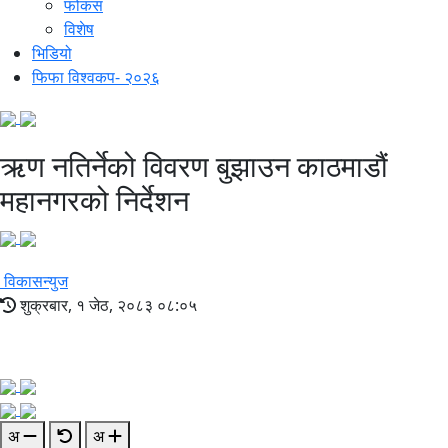
फोकस
विशेष
भिडियो
फिफा विश्वकप- २०२६
ऋण नतिर्नेको विवरण बुझाउन काठमाडौं
महानगरको निर्देशन
विकासन्युज
शुक्रबार, १ जेठ, २०८३ ०८:०५
अ
अ