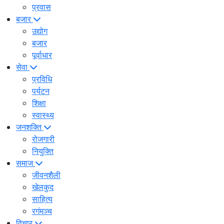
प्रवास
बजार
उद्योग
बजार
पूर्वाधार
सेवा
प्रविधि
पर्यटन
शिक्षा
स्वास्थ्य
जनशक्ति
रोजगारी
नियुक्ति
समाज
जीवनशैली
खेलकुद
साहित्य
रगंमञ्च
विचार