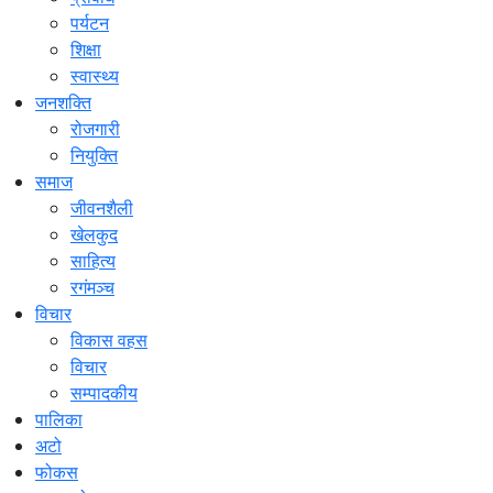
पर्यटन
शिक्षा
स्वास्थ्य
जनशक्ति
रोजगारी
नियुक्ति
समाज
जीवनशैली
खेलकुद
साहित्य
रगंमञ्च
विचार
विकास वहस
विचार
सम्पादकीय
पालिका
अटो
फोकस