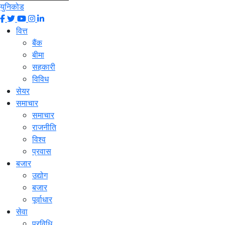
युनिकोड
वित्त
बैंक
बीमा
सहकारी
विविध
सेयर
समाचार
समाचार
राजनीति
विश्व
प्रवास
बजार
उद्योग
बजार
पूर्वाधार
सेवा
प्रविधि