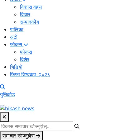
विकास वहस
विचार
सम्पादकीय
पालिका
अटो
फोकस
फोकस
विशेष
भिडियो
फिफा विश्वकप- २०२६
युनिकोड
समाचार खोज्नुहोस