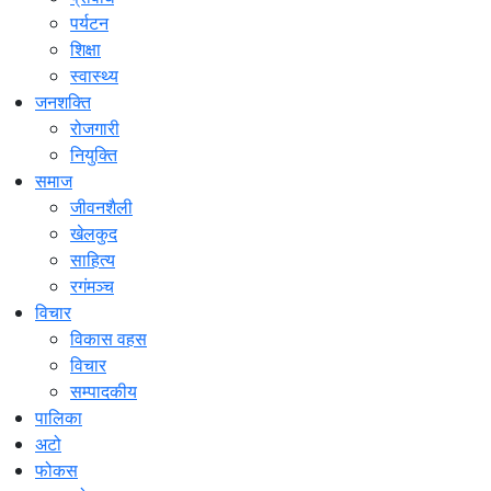
पर्यटन
शिक्षा
स्वास्थ्य
जनशक्ति
रोजगारी
नियुक्ति
समाज
जीवनशैली
खेलकुद
साहित्य
रगंमञ्च
विचार
विकास वहस
विचार
सम्पादकीय
पालिका
अटो
फोकस