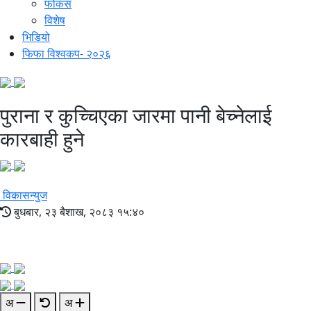
फोकस
विशेष
भिडियो
फिफा विश्वकप- २०२६
पुराना र कुच्चिएका जारमा पानी बेच्नेलाई
कारबाही हुने
विकासन्युज
बुधबार, २३ बैशाख, २०८३ १५:४०
अ
अ