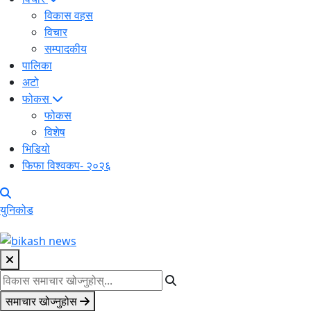
विकास वहस
विचार
सम्पादकीय
पालिका
अटो
फोकस
फोकस
विशेष
भिडियो
फिफा विश्वकप- २०२६
युनिकोड
समाचार खोज्नुहोस