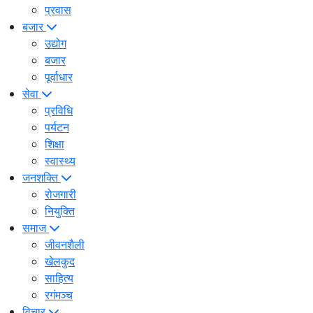
प्रवास
बजार
उद्योग
बजार
पूर्वाधार
सेवा
प्रविधि
पर्यटन
शिक्षा
स्वास्थ्य
जनशक्ति
रोजगारी
नियुक्ति
समाज
जीवनशैली
खेलकुद
साहित्य
रगंमञ्च
विचार