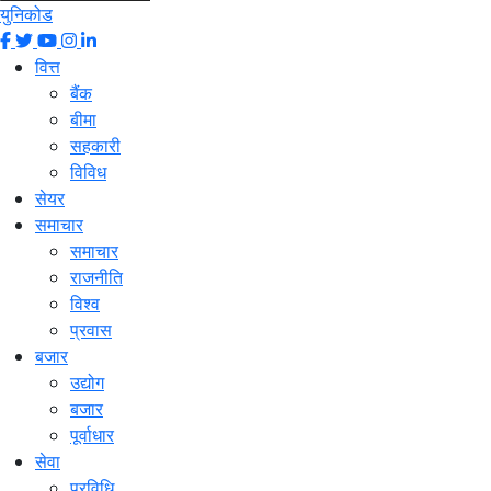
युनिकोड
वित्त
बैंक
बीमा
सहकारी
विविध
सेयर
समाचार
समाचार
राजनीति
विश्व
प्रवास
बजार
उद्योग
बजार
पूर्वाधार
सेवा
प्रविधि