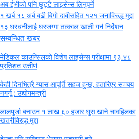
अब ईभीको पनि छुट्टै लाइसेन्स लिनुपर्ने
१ खर्ब १८ अर्ब बढी बिगो दाबीसहित १२१ जनाविरुद्ध मुद्दा
१३ घरधनीलाई घरजग्गा तत्काल खाली गर्न निर्देशन
सम्बन्धित खबर
मेडिकल काउन्सिलको विशेष लाइसेन्स परीक्षामा ९३.४८
प्रतिशत उत्तीर्ण
केही दिनभित्रै ग्यास आपूर्ति सहज हुन्छ, हतारिएर सञ्चय
नगर्नू : उद्योगमन्त्री
लालपुर्जा बनाउन १ लाख ६० हजार घुस खाने चावहिलका
खत्रीविरुद्ध मुद्दा
देउवा पनि राष्ट्रिय भेलामा सहभागी हुने