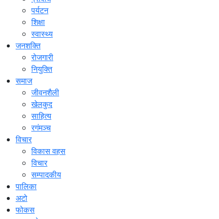
पर्यटन
शिक्षा
स्वास्थ्य
जनशक्ति
रोजगारी
नियुक्ति
समाज
जीवनशैली
खेलकुद
साहित्य
रगंमञ्च
विचार
विकास वहस
विचार
सम्पादकीय
पालिका
अटो
फोकस