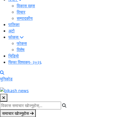
विकास वहस
विचार
सम्पादकीय
पालिका
अटो
फोकस
फोकस
विशेष
भिडियो
फिफा विश्वकप- २०२६
युनिकोड
समाचार खोज्नुहोस