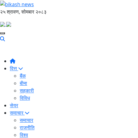
२५ श्रावण, सोमबार २०८३
वित्त
बैंक
बीमा
सहकारी
विविध
सेयर
समाचार
समाचार
राजनीति
विश्व