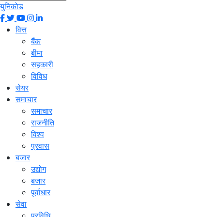
युनिकोड
वित्त
बैंक
बीमा
सहकारी
विविध
सेयर
समाचार
समाचार
राजनीति
विश्व
प्रवास
बजार
उद्योग
बजार
पूर्वाधार
सेवा
प्रविधि