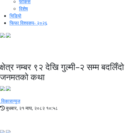
फोकस
विशेष
भिडियो
फिफा विश्वकप- २०२६
प्रतिनिधिसभा निर्वाचन-२०८२
क्षेत्र नम्बर ९२ देखि गुल्मी–२ सम्म बदलिँदो
जनमतको कथा
विकासन्युज
बुधबार, २१ माघ, २०८२ १०:५८