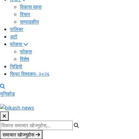
विकास वहस
विचार
सम्पादकीय
पालिका
अटो
फोकस
फोकस
विशेष
भिडियो
फिफा विश्वकप- २०२६
युनिकोड
समाचार खोज्नुहोस