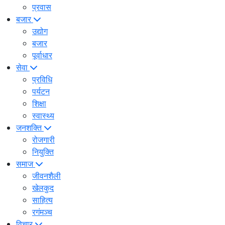
प्रवास
बजार
उद्योग
बजार
पूर्वाधार
सेवा
प्रविधि
पर्यटन
शिक्षा
स्वास्थ्य
जनशक्ति
रोजगारी
नियुक्ति
समाज
जीवनशैली
खेलकुद
साहित्य
रगंमञ्च
विचार