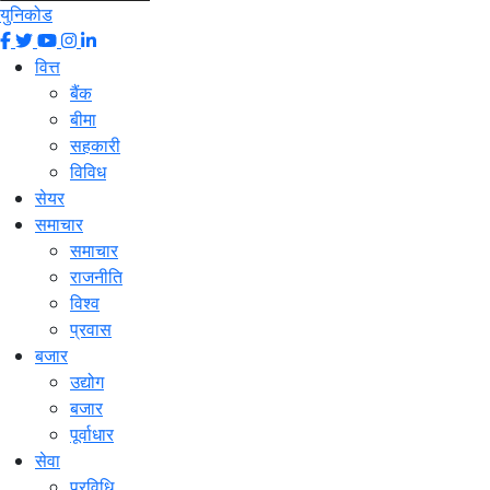
युनिकोड
वित्त
बैंक
बीमा
सहकारी
विविध
सेयर
समाचार
समाचार
राजनीति
विश्व
प्रवास
बजार
उद्योग
बजार
पूर्वाधार
सेवा
प्रविधि