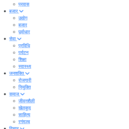
प्रवास
बजार
उद्योग
बजार
पूर्वाधार
सेवा
प्रविधि
पर्यटन
शिक्षा
स्वास्थ्य
जनशक्ति
रोजगारी
नियुक्ति
समाज
जीवनशैली
खेलकुद
साहित्य
रगंमञ्च
विचार