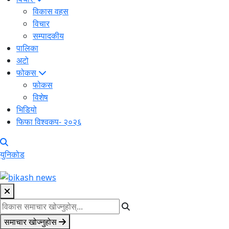
विकास वहस
विचार
सम्पादकीय
पालिका
अटो
फोकस
फोकस
विशेष
भिडियो
फिफा विश्वकप- २०२६
युनिकोड
समाचार खोज्नुहोस