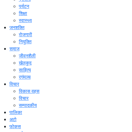
पर्यटन
शिक्षा
स्वास्थ्य
जनशक्ति
रोजगारी
नियुक्ति
समाज
जीवनशैली
खेलकुद
साहित्य
रगंमञ्च
विचार
विकास वहस
विचार
सम्पादकीय
पालिका
अटो
फोकस