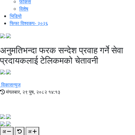
फोकस
विशेष
भिडियो
फिफा विश्वकप- २०२६
अनुमतिभन्दा फरक सन्देश प्रवाह गर्ने सेवा
प्रदायकलाई टेलिकमको चेतावनी
विकासन्युज
मंगलबार, २९ पुष, २०८२ १४:१३
अ
अ