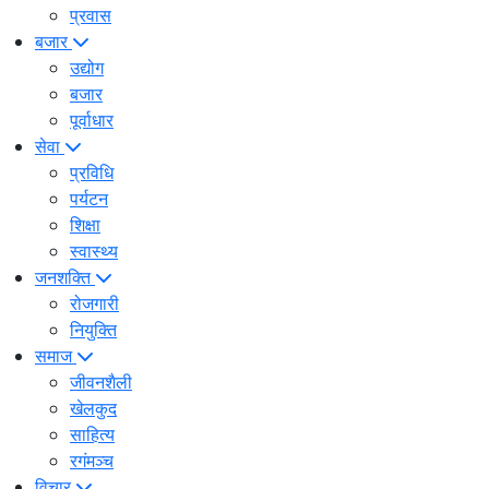
प्रवास
बजार
उद्योग
बजार
पूर्वाधार
सेवा
प्रविधि
पर्यटन
शिक्षा
स्वास्थ्य
जनशक्ति
रोजगारी
नियुक्ति
समाज
जीवनशैली
खेलकुद
साहित्य
रगंमञ्च
विचार