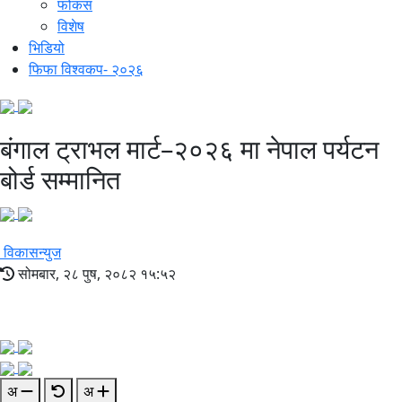
फोकस
विशेष
भिडियो
फिफा विश्वकप- २०२६
बंगाल ट्राभल मार्ट–२०२६ मा नेपाल पर्यटन
बोर्ड सम्मानित
विकासन्युज
सोमबार, २८ पुष, २०८२ १५:५२
अ
अ