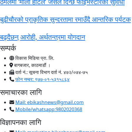
ठमेलमा ‘मार्लो होटल’ जसले दिन्छ फाइभस्टारको सुविधा
बुढीचौरको प्राकृतिक सुन्दरतामा रमाउँदै आन्तरिक पर्यटक
बढ्दैछन् आरोही, अर्थतन्त्रमा योगदान
सम्पर्क
विकास मिडिया प्रा. लि.
बागबजार, काठमाडौं ।
दर्ता नं.: सूचना विभाग दर्ता नं. ४७२/०७४-७५
फोन नम्बर: ९७७-०१-५३१५८६४
समाचारका लागि
Mail:
ebikashnews@gmail.com
Mobile/whatsapp:9802020368
विज्ञापनका लागि