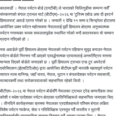
काठमाडौं । नेपाल पर्यटन बोर्ड (एनटीबी) ले भारतको सिलिगुडीमा सम्पन्न नवौँ
संस्करणको बंगाल ट्राभल मार्ट (बीटीएम)–२०२६ मा ‘टुरिज्म एबोड अफ दी इस्टर्न
हिमालयज्’ अवार्ड प्राप्त गरेको छ । जनवरी ९ देखि ११ सम्म द सिन्ड्रेला होटलमा
आयोजित उक्त पर्यटन महोत्सवमा नेपाललाई पूर्वी हिमालय क्षेत्रमा अनुभवात्मक
पर्यटन गन्तव्यका रूपमा सफलतापूर्वक स्थापित गरेको भन्दै कदरस्वरूप यो सम्मान
प्रदान गरिएको हो ।
यस अवार्डले पूर्वी हिमालय क्षेत्रमा नेपालको पर्यटन पहिचान सुदृढ बनाउन नेपाल
पर्यटन बोर्डले निरन्तर गर्दै आएको प्रवर्द्धनात्मक प्रयासलाई अन्तर्राष्ट्रिय स्तरमा
मान्यता दिएको बोर्डले जनाएको छ । पूर्वी हिमालय ट्राभल एन्ड टुर अपरेटर्स
एसोसिएसन (ईएचटिटिओए) द्वारा आयोजित बीटीएम पूर्वी भारतकै महत्वपूर्ण पर्यटन
व्यापार मञ्च मानिन्छ, जहाँ भारत, नेपाल, भुटान र बंगलादेशका पर्यटन व्यवसायी,
सञ्चारकर्मी तथा सरोकारवालाको सहभागिता रहेको थियो ।
बीटीएम–२०२६ मा नेपाल पर्यटन बोर्डसँगै नेपालका ट्राभल ट्रेड कम्पनीहरू तथा
कोशी र मधेश प्रदेशका पर्यटन क्षेत्रका प्रतिनिधिहरूले सहभागिता जनाएका थिए
। तीनदिने कार्यक्रमका क्रममा नेपालका प्रदर्शकहरूले पश्चिम बंगाल लक्षित
विशेष पर्यटन प्याकेज, सेवा र गतिविधिहरू प्रस्तुत गर्दै भारतीय र भुटानी
खरिदकर्तासँग व्यावसायिक सम्बन्ध विस्तार गर्ने अवसर पाएका थिए । नेपाल