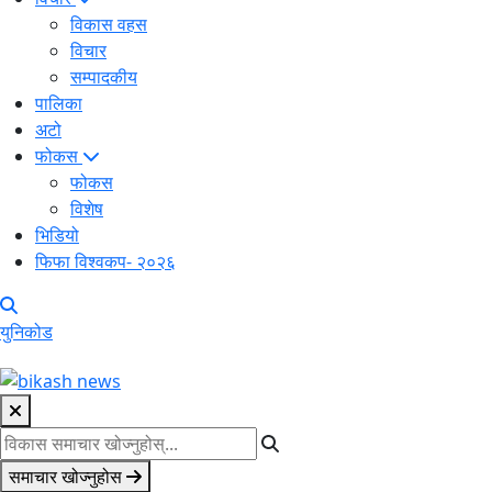
विकास वहस
विचार
सम्पादकीय
पालिका
अटो
फोकस
फोकस
विशेष
भिडियो
फिफा विश्वकप- २०२६
युनिकोड
समाचार खोज्नुहोस