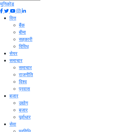
युनिकोड
वित्त
बैंक
बीमा
सहकारी
विविध
सेयर
समाचार
समाचार
राजनीति
विश्व
प्रवास
बजार
उद्योग
बजार
पूर्वाधार
सेवा
प्रविधि