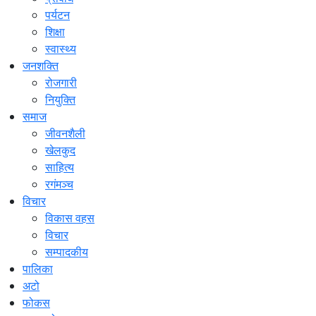
पर्यटन
शिक्षा
स्वास्थ्य
जनशक्ति
रोजगारी
नियुक्ति
समाज
जीवनशैली
खेलकुद
साहित्य
रगंमञ्च
विचार
विकास वहस
विचार
सम्पादकीय
पालिका
अटो
फोकस