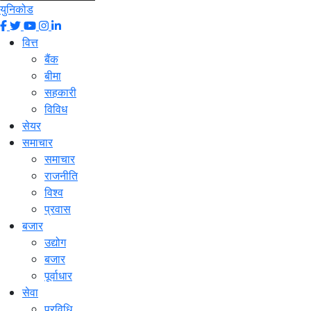
युनिकोड
वित्त
बैंक
बीमा
सहकारी
विविध
सेयर
समाचार
समाचार
राजनीति
विश्व
प्रवास
बजार
उद्योग
बजार
पूर्वाधार
सेवा
प्रविधि