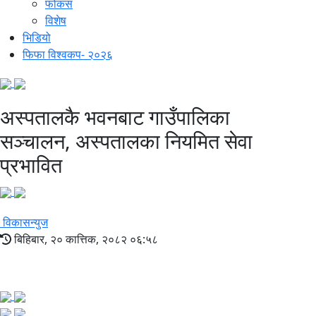
फोकस
विशेष
भिडियो
फिफा विश्वकप- २०२६
अस्पतालकै भवनबाट गाउँपालिका
सञ्चालन, अस्पतालका नियमित सेवा
प्रभावित
विकासन्युज
बिहिबार, २० कात्तिक, २०८२ ०६:५८