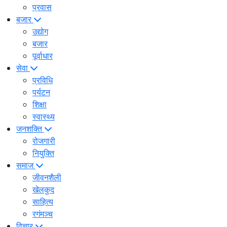
प्रवास
बजार
उद्योग
बजार
पूर्वाधार
सेवा
प्रविधि
पर्यटन
शिक्षा
स्वास्थ्य
जनशक्ति
रोजगारी
नियुक्ति
समाज
जीवनशैली
खेलकुद
साहित्य
रगंमञ्च
विचार