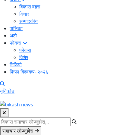
विकास वहस
विचार
सम्पादकीय
पालिका
अटो
फोकस
फोकस
विशेष
भिडियो
फिफा विश्वकप- २०२६
युनिकोड
समाचार खोज्नुहोस