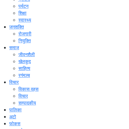
पर्यटन
शिक्षा
स्वास्थ्य
जनशक्ति
रोजगारी
नियुक्ति
समाज
जीवनशैली
खेलकुद
साहित्य
रगंमञ्च
विचार
विकास वहस
विचार
सम्पादकीय
पालिका
अटो
फोकस