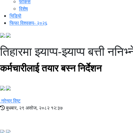
फोकस
विशेष
भिडियो
फिफा विश्वकप- २०२६
तिहारमा झ्याप्प-झ्याप्प बत्ती ननिभ्
कर्मचारीलाई तयार बस्न निर्देशन
नरेन्द्र विष्ट
बुधबार, २९ असोज, २०८२ १२:३७