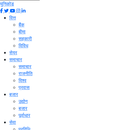
युनिकोड
वित्त
बैंक
बीमा
सहकारी
विविध
सेयर
समाचार
समाचार
राजनीति
विश्व
प्रवास
बजार
उद्योग
बजार
पूर्वाधार
सेवा
प्रविधि