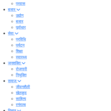
प्रवास
बजार
उद्योग
बजार
पूर्वाधार
सेवा
प्रविधि
पर्यटन
शिक्षा
स्वास्थ्य
जनशक्ति
रोजगारी
नियुक्ति
समाज
जीवनशैली
खेलकुद
साहित्य
रगंमञ्च
विचार