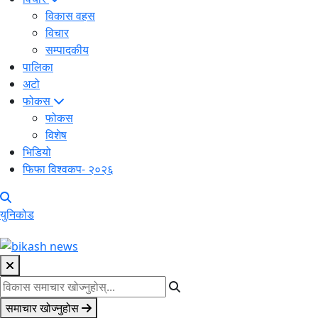
विकास वहस
विचार
सम्पादकीय
पालिका
अटो
फोकस
फोकस
विशेष
भिडियो
फिफा विश्वकप- २०२६
युनिकोड
समाचार खोज्नुहोस