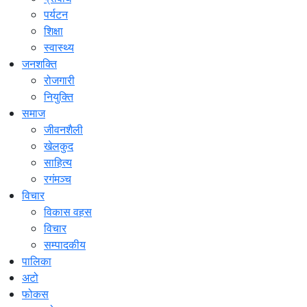
पर्यटन
शिक्षा
स्वास्थ्य
जनशक्ति
रोजगारी
नियुक्ति
समाज
जीवनशैली
खेलकुद
साहित्य
रगंमञ्च
विचार
विकास वहस
विचार
सम्पादकीय
पालिका
अटो
फोकस