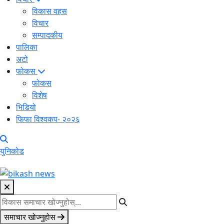
विकास वहस
विचार
सम्पादकीय
पालिका
अटो
फोकस
फोकस
विशेष
भिडियो
फिफा विश्वकप- २०२६
युनिकोड
समाचार खोज्नुहोस