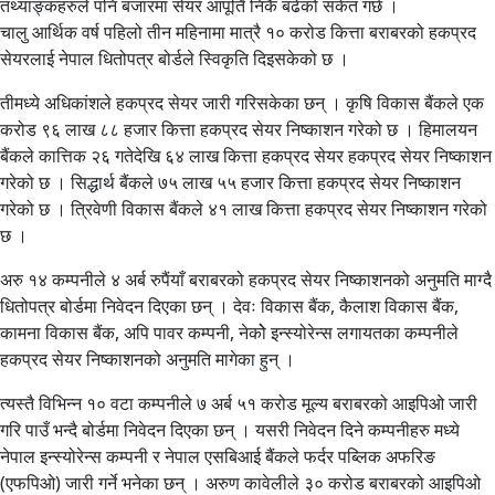
तथ्याङ्कहरुले पनि बजारमा सेयर आपूर्ति निकै बढेको संकेत गर्छ ।
चालु आर्थिक वर्ष पहिलो तीन महिनामा मात्रै १० करोड कित्ता बराबरको हकप्रद
सेयरलाई नेपाल धितोपत्र बोर्डले स्विकृति दिइसकेको छ ।
तीमध्ये अधिकांशले हकप्रद सेयर जारी गरिसकेका छन् । कृषि विकास बैंकले एक
करोड ९६ लाख ८८ हजार कित्ता हकप्रद सेयर निष्काशन गरेको छ । हिमालयन
बैंकले कात्तिक २६ गतेदेखि ६४ लाख कित्ता हकप्रद सेयर हकप्रद सेयर निष्काशन
गरेको छ । सिद्धार्थ बैंकले ७५ लाख ५५ हजार कित्ता हकप्रद सेयर निष्काशन
गरेको छ । त्रिवेणी विकास बैंकले ४१ लाख कित्ता हकप्रद सेयर निष्काशन गरेको
छ ।
अरु १४ कम्पनीले ४ अर्ब रुपैंयाँ बराबरको हकप्रद सेयर निष्काशनको अनुमति माग्दै
धितोपत्र बोर्डमा निवेदन दिएका छन् । देवः विकास बैंक, कैलाश विकास बैंक,
कामना विकास बैंक, अपि पावर कम्पनी, नेकोे इन्स्योरेन्स लगायतका कम्पनीले
हकप्रद सेयर निष्काशनको अनुमति मागेका हुन् ।
त्यस्तै विभिन्न १० वटा कम्पनीले ७ अर्ब ५१ करोड मूल्य बराबरको आइपिओ जारी
गरि पाउँ भन्दै बोर्डमा निवेदन दिएका छन् । यसरी निवेदन दिने कम्पनीहरु मध्ये
नेपाल इन्स्योरेन्स कम्पनी र नेपाल एसबिआई बैंकले फर्दर पब्लिक अफरिङ
(एफपिओ) जारी गर्ने भनेका छन् । अरुण कावेलीले ३० करोड बराबरको आइपिओ