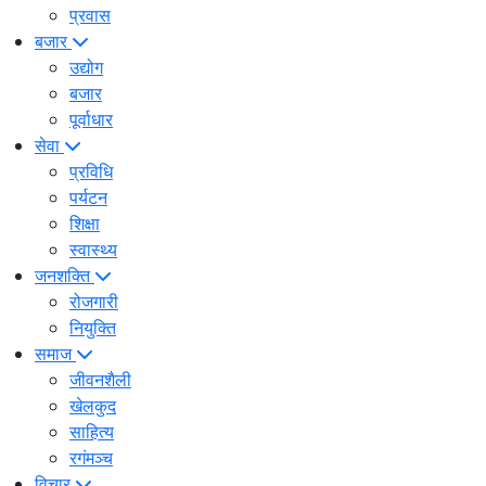
प्रवास
बजार
उद्योग
बजार
पूर्वाधार
सेवा
प्रविधि
पर्यटन
शिक्षा
स्वास्थ्य
जनशक्ति
रोजगारी
नियुक्ति
समाज
जीवनशैली
खेलकुद
साहित्य
रगंमञ्च
विचार