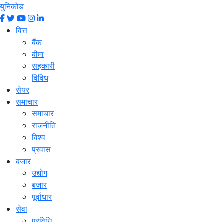
युनिकोड
वित्त
बैंक
बीमा
सहकारी
विविध
सेयर
समाचार
समाचार
राजनीति
विश्व
प्रवास
बजार
उद्योग
बजार
पूर्वाधार
सेवा
प्रविधि