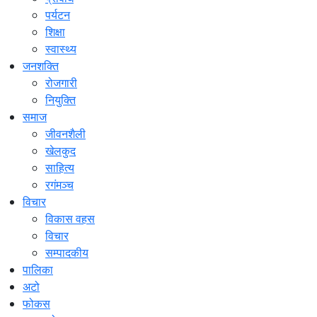
पर्यटन
शिक्षा
स्वास्थ्य
जनशक्ति
रोजगारी
नियुक्ति
समाज
जीवनशैली
खेलकुद
साहित्य
रगंमञ्च
विचार
विकास वहस
विचार
सम्पादकीय
पालिका
अटो
फोकस