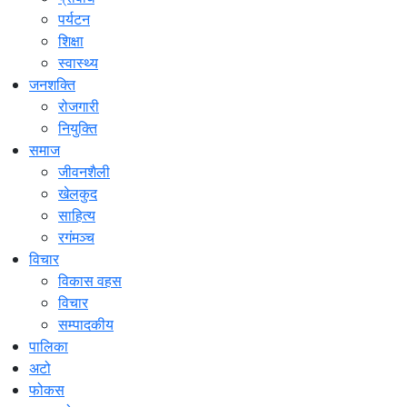
पर्यटन
शिक्षा
स्वास्थ्य
जनशक्ति
रोजगारी
नियुक्ति
समाज
जीवनशैली
खेलकुद
साहित्य
रगंमञ्च
विचार
विकास वहस
विचार
सम्पादकीय
पालिका
अटो
फोकस