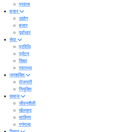
प्रवास
बजार
उद्योग
बजार
पूर्वाधार
सेवा
प्रविधि
पर्यटन
शिक्षा
स्वास्थ्य
जनशक्ति
रोजगारी
नियुक्ति
समाज
जीवनशैली
खेलकुद
साहित्य
रगंमञ्च
विचार