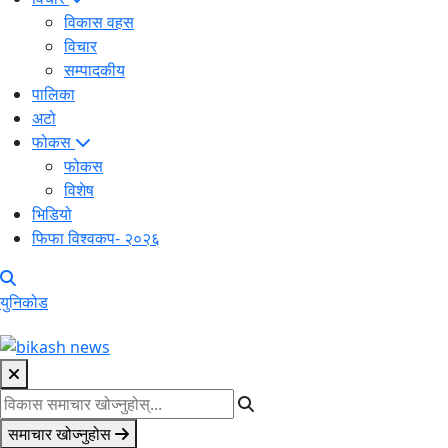
विकास वहस
विचार
सम्पादकीय
पालिका
अटो
फोकस
फोकस
विशेष
भिडियो
फिफा विश्वकप- २०२६
युनिकोड
समाचार खोज्नुहोस