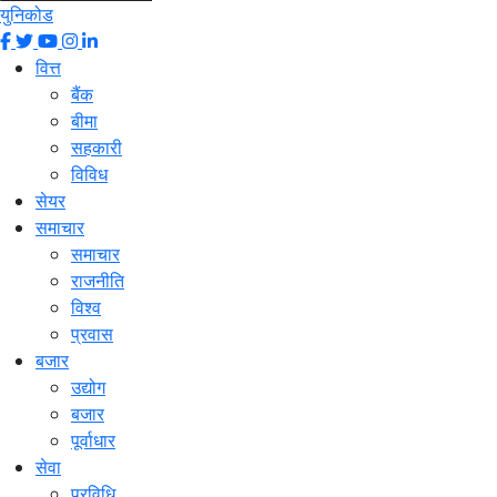
युनिकोड
वित्त
बैंक
बीमा
सहकारी
विविध
सेयर
समाचार
समाचार
राजनीति
विश्व
प्रवास
बजार
उद्योग
बजार
पूर्वाधार
सेवा
प्रविधि