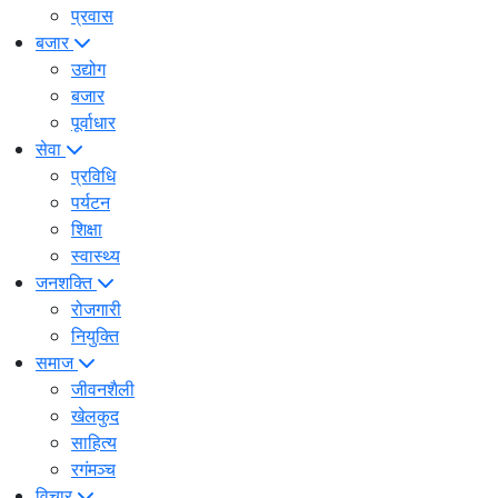
प्रवास
बजार
उद्योग
बजार
पूर्वाधार
सेवा
प्रविधि
पर्यटन
शिक्षा
स्वास्थ्य
जनशक्ति
रोजगारी
नियुक्ति
समाज
जीवनशैली
खेलकुद
साहित्य
रगंमञ्च
विचार