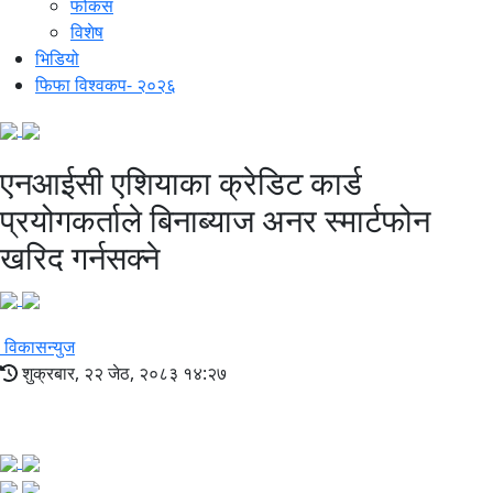
फोकस
विशेष
भिडियो
फिफा विश्वकप- २०२६
एनआईसी एशियाका क्रेडिट कार्ड
प्रयोगकर्ताले बिनाब्याज अनर स्मार्टफोन
खरिद गर्नसक्ने
विकासन्युज
शुक्रबार, २२ जेठ, २०८३ १४:२७