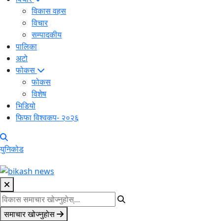
विकास वहस
विचार
सम्पादकीय
पालिका
अटो
फोकस
फोकस
विशेष
भिडियो
फिफा विश्वकप- २०२६
युनिकोड
समाचार खोज्नुहोस