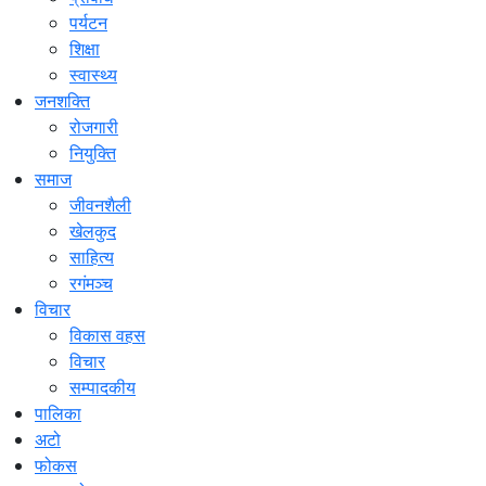
पर्यटन
शिक्षा
स्वास्थ्य
जनशक्ति
रोजगारी
नियुक्ति
समाज
जीवनशैली
खेलकुद
साहित्य
रगंमञ्च
विचार
विकास वहस
विचार
सम्पादकीय
पालिका
अटो
फोकस