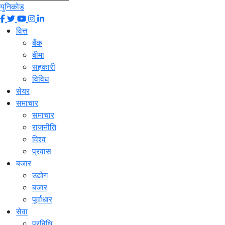
युनिकोड
वित्त
बैंक
बीमा
सहकारी
विविध
सेयर
समाचार
समाचार
राजनीति
विश्व
प्रवास
बजार
उद्योग
बजार
पूर्वाधार
सेवा
प्रविधि