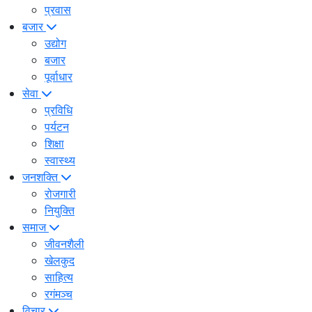
प्रवास
बजार
उद्योग
बजार
पूर्वाधार
सेवा
प्रविधि
पर्यटन
शिक्षा
स्वास्थ्य
जनशक्ति
रोजगारी
नियुक्ति
समाज
जीवनशैली
खेलकुद
साहित्य
रगंमञ्च
विचार