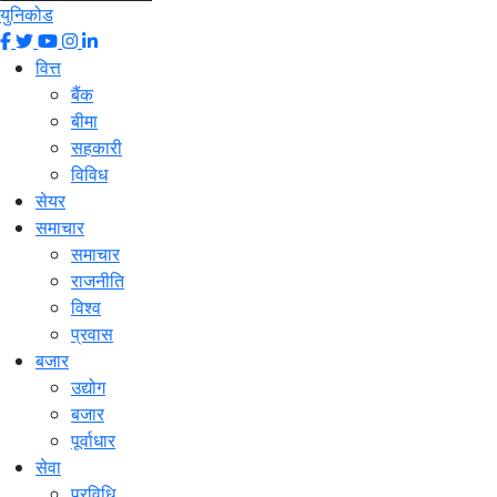
युनिकोड
वित्त
बैंक
बीमा
सहकारी
विविध
सेयर
समाचार
समाचार
राजनीति
विश्व
प्रवास
बजार
उद्योग
बजार
पूर्वाधार
सेवा
प्रविधि