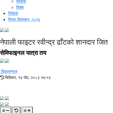
फोकस
विशेष
भिडियो
फिफा विश्वकप- २०२६
नेपाली फाइटर रवीन्द्र ढाँटको शानदार जित
सेमिफाइनल यात्रा तय
विकासन्युज
बिहिबार, १४ जेठ, २०८३ १७:५३
अ
अ