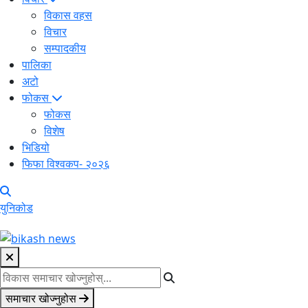
विकास वहस
विचार
सम्पादकीय
पालिका
अटो
फोकस
फोकस
विशेष
भिडियो
फिफा विश्वकप- २०२६
युनिकोड
समाचार खोज्नुहोस