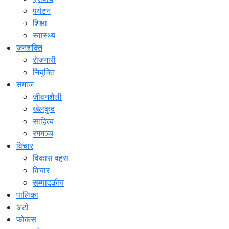
पर्यटन
शिक्षा
स्वास्थ्य
जनशक्ति
रोजगारी
नियुक्ति
समाज
जीवनशैली
खेलकुद
साहित्य
रगंमञ्च
विचार
विकास वहस
विचार
सम्पादकीय
पालिका
अटो
फोकस