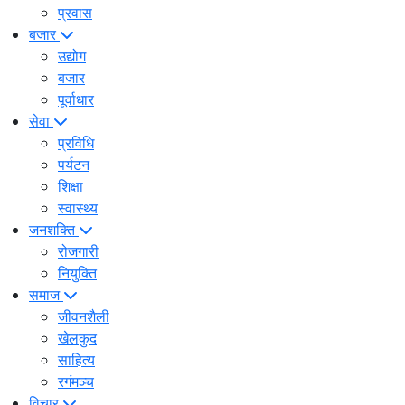
प्रवास
बजार
उद्योग
बजार
पूर्वाधार
सेवा
प्रविधि
पर्यटन
शिक्षा
स्वास्थ्य
जनशक्ति
रोजगारी
नियुक्ति
समाज
जीवनशैली
खेलकुद
साहित्य
रगंमञ्च
विचार