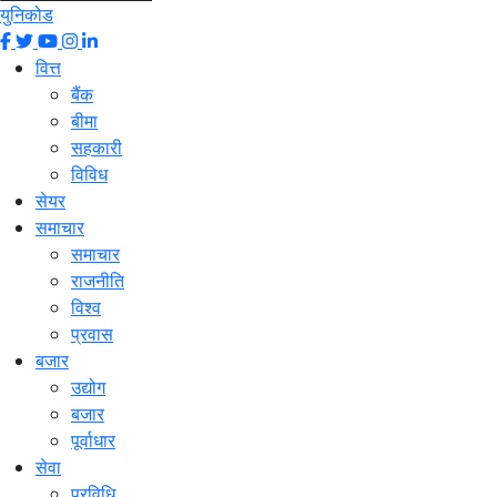
युनिकोड
वित्त
बैंक
बीमा
सहकारी
विविध
सेयर
समाचार
समाचार
राजनीति
विश्व
प्रवास
बजार
उद्योग
बजार
पूर्वाधार
सेवा
प्रविधि