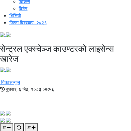
फोकस
विशेष
भिडियो
फिफा विश्वकप- २०२६
सेन्ट्रल एक्स्चेञ्ज काउण्टरको लाइसेन्स
खारेज
विकासन्युज
बुधबार, ६ जेठ, २०८३ ०७:५६
अ
अ