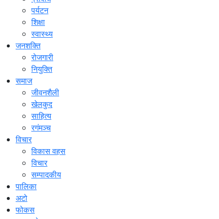
पर्यटन
शिक्षा
स्वास्थ्य
जनशक्ति
रोजगारी
नियुक्ति
समाज
जीवनशैली
खेलकुद
साहित्य
रगंमञ्च
विचार
विकास वहस
विचार
सम्पादकीय
पालिका
अटो
फोकस