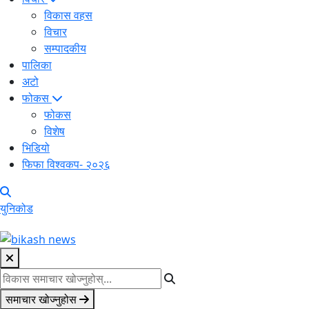
विकास वहस
विचार
सम्पादकीय
पालिका
अटो
फोकस
फोकस
विशेष
भिडियो
फिफा विश्वकप- २०२६
युनिकोड
समाचार खोज्नुहोस