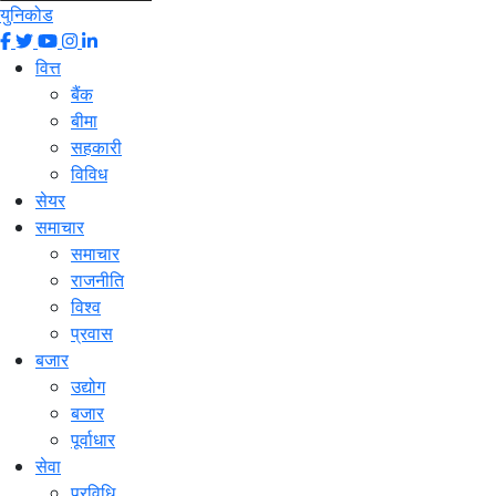
युनिकोड
वित्त
बैंक
बीमा
सहकारी
विविध
सेयर
समाचार
समाचार
राजनीति
विश्व
प्रवास
बजार
उद्योग
बजार
पूर्वाधार
सेवा
प्रविधि