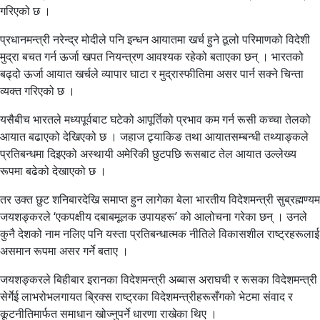
गरिएको छ ।
प्रधानमन्त्री नरेन्द्र मोदीले पनि इन्धन आयातमा खर्च हुने ठूलो परिमाणको विदेशी
मुद्रा बचत गर्न ऊर्जा खपत नियन्त्रण आवश्यक रहेको बताएका छन् । भारतको
बढ्दो ऊर्जा आयात खर्चले व्यापार घाटा र मुद्रास्फीतिमा असर पार्न सक्ने चिन्ता
व्यक्त गरिएको छ ।
यसैबीच भारतले मध्यपूर्वबाट घटेको आपूर्तिको प्रभाव कम गर्न रूसी कच्चा तेलको
आयात बढाएको देखिएको छ । जहाज ट्र्याकिङ तथा आयातसम्बन्धी तथ्याङ्कले
प्रतिबन्धमा दिइएको अस्थायी अमेरिकी छुटपछि रूसबाट तेल आयात उल्लेख्य
रूपमा बढेको देखाएको छ ।
तर उक्त छुट शनिबारदेखि समाप्त हुन लागेका बेला भारतीय विदेशमन्त्री सुब्रह्मण्यम
जयशङ्करले ‘एकपक्षीय दबाबमूलक उपायहरू’ को आलोचना गरेका छन् । उनले
कुनै देशको नाम नलिए पनि यस्ता प्रतिबन्धात्मक नीतिले विकासशील राष्ट्रहरूलाई
असमान रूपमा असर गर्ने बताए ।
जयशङ्करले बिहीबार इरानका विदेशमन्त्री अब्बास अराघची र रूसका विदेशमन्त्री
सेर्गेई लाभरोभलगायत ब्रिक्स राष्ट्रका विदेशमन्त्रीहरूसँगको भेटमा संवाद र
कूटनीतिमार्फत समाधान खोज्नुपर्ने धारणा राखेका थिए ।