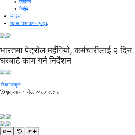
फोकस
विशेष
भिडियो
फिफा विश्वकप- २०२६
भारतमा पेट्रोल महँगियो, कर्मचारीलाई २ दिन
घरबाटै काम गर्न निर्देशन
विकासन्युज
शुक्रबार, १ जेठ, २०८३ १६:१८
अ
अ