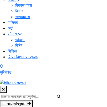
विकास वहस
विचार
सम्पादकीय
पालिका
अटो
फोकस
फोकस
विशेष
भिडियो
फिफा विश्वकप- २०२६
युनिकोड
समाचार खोज्नुहोस