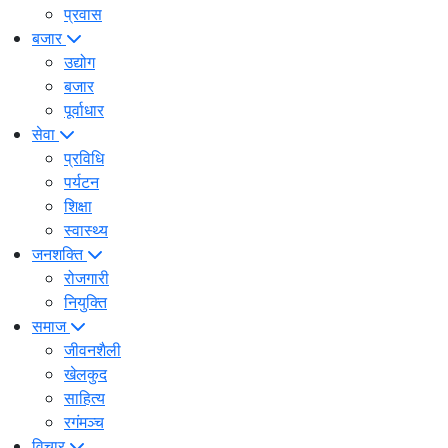
प्रवास
बजार
उद्योग
बजार
पूर्वाधार
सेवा
प्रविधि
पर्यटन
शिक्षा
स्वास्थ्य
जनशक्ति
रोजगारी
नियुक्ति
समाज
जीवनशैली
खेलकुद
साहित्य
रगंमञ्च
विचार