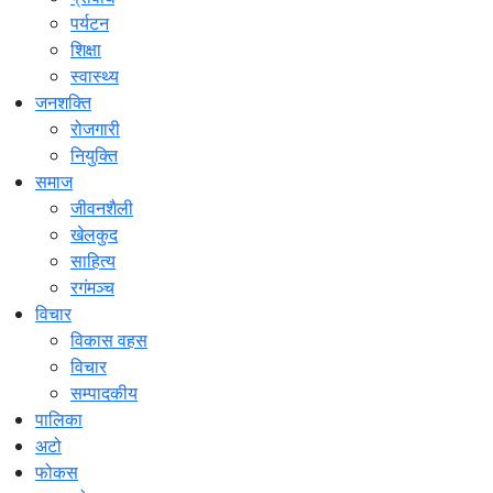
पर्यटन
शिक्षा
स्वास्थ्य
जनशक्ति
रोजगारी
नियुक्ति
समाज
जीवनशैली
खेलकुद
साहित्य
रगंमञ्च
विचार
विकास वहस
विचार
सम्पादकीय
पालिका
अटो
फोकस