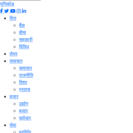
युनिकोड
वित्त
बैंक
बीमा
सहकारी
विविध
सेयर
समाचार
समाचार
राजनीति
विश्व
प्रवास
बजार
उद्योग
बजार
पूर्वाधार
सेवा
प्रविधि