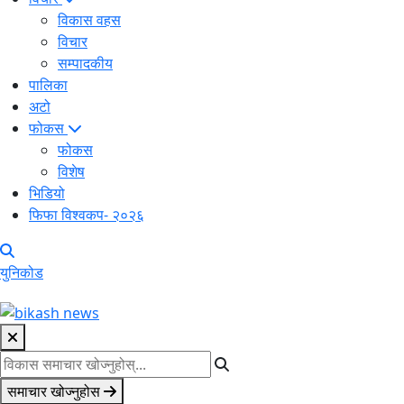
विकास वहस
विचार
सम्पादकीय
पालिका
अटो
फोकस
फोकस
विशेष
भिडियो
फिफा विश्वकप- २०२६
युनिकोड
समाचार खोज्नुहोस