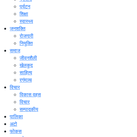
पर्यटन
शिक्षा
स्वास्थ्य
जनशक्ति
रोजगारी
नियुक्ति
समाज
जीवनशैली
खेलकुद
साहित्य
रगंमञ्च
विचार
विकास वहस
विचार
सम्पादकीय
पालिका
अटो
फोकस