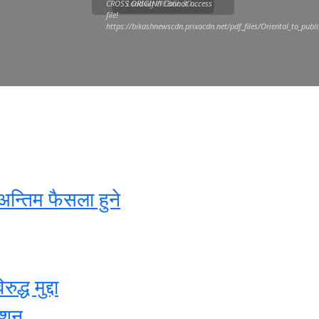
CROSS ORIGIN!! Cannot access
Loading WEBGL 3D ...
file!
https://bikashnewscdn.prixacdn.net/pdf_files/Oriental_to_pub
अन्तिम फैसला हुने
्ध मुद्दा
ेशन