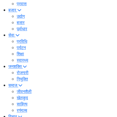
प्रवास
बजार
उद्योग
बजार
पूर्वाधार
सेवा
प्रविधि
पर्यटन
शिक्षा
स्वास्थ्य
जनशक्ति
रोजगारी
नियुक्ति
समाज
जीवनशैली
खेलकुद
साहित्य
रगंमञ्च
विचार