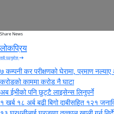
Share News
लोकप्रिय
सबै पढ्नुहोस्
७ कम्पनी कर परीक्षणको घेरामा, प्रमाण नल्याए 
करोडको काममा करोड नै घाटा
अब ईभीको पनि छुट्टै लाइसेन्स लिनुपर्ने
१ खर्ब १८ अर्ब बढी बिगो दाबीसहित १२१ जनाविरुद
१३ घरधनीलाई घरजग्गा तत्काल खाली गर्न निर्द