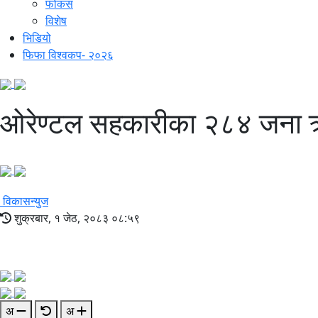
फोकस
विशेष
भिडियो
फिफा विश्वकप- २०२६
ओरेण्टल सहकारीका २८४ जना ऋण
विकासन्युज
शुक्रबार, १ जेठ, २०८३ ०८:५९
अ
अ