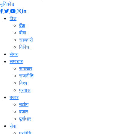
युनिकोड
वित्त
बैंक
बीमा
सहकारी
विविध
सेयर
समाचार
समाचार
राजनीति
विश्व
प्रवास
बजार
उद्योग
बजार
पूर्वाधार
सेवा
प्रविधि