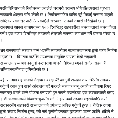
प्रतिनिधिसभाको निर्वाचनमा एमालेले नराम्रो पराजय भोगेपछि त्यसको प्रभाव
सहकारी क्षेत्रमा पनि परेको छ । निर्वाचनमार्फत करिब दुई-तिहाई जनमत पाएको
राष्ट्रिय स्वतन्त्र पार्टी (रास्वपा)ले सरकार गठनको तयारी गरिरहेको छ ।
रास्वपाले आफ्नो वाचापत्रमा १०० दिनभित्र सहकारीका बचतकर्ताको बचत फिर्ता
गर्ने र एक हजार दिनभित्र सहकारी क्षेत्रको समस्या समाधान गर्ने घोषणा गरेको छ
।
अब रास्वपाको सरकार बन्ने भएसँगै सहकारीका सञ्चालकहरूमा ठूलो तरंग सिर्जना
भएको छ । विगतमा पार्टीकै संरक्षणमा उन्मुक्ति पाएका केही सहकारी
सञ्चालकहरू अब कानुनी कठघरामा आउने निश्चित भएको सन्देश सहकारी
अभियानकर्मीमाझ पुगिसकेको छ ।
यही समयमा महासंघको नेतृत्वमा बस्दा धेरै कानुनी अल्झन तथा धेरैसँग समन्वय
गर्नुपर्ने दबाब हुन सक्ने आँकलन गर्दै मल्लले सरकार बन्नु अगावै राजीनामा दिएर
स्वतन्त्र ढंगले बस्ने योजना बनाएको हुन सक्ने महासंघका एक सञ्चालकले बताए
। ती सञ्चालकले विकासन्युजसँग भने, ‘महासंघको अध्यक्ष भइसकेपछि नयाँ
सरकारसँग सहकारी सञ्चालकको तर्फबाट लबिङ गर्नुपर्ने हुन्छ । नैतिक रुपमा
ठूलो संकट सिर्जना हुन्छ, त्यो सबै चुनौतीहरूबाट छुटकारा पाउन उहाँले अहिले नै
बाटो ‘क्लियर’ गरेको हुन सक्छ, यसलाई व्यक्तिगत बठ्याइँको रूपमा बुझ्न सकिन्छ