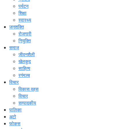
पर्यटन
शिक्षा
स्वास्थ्य
जनशक्ति
रोजगारी
नियुक्ति
समाज
जीवनशैली
खेलकुद
साहित्य
रगंमञ्च
विचार
विकास वहस
विचार
सम्पादकीय
पालिका
अटो
फोकस