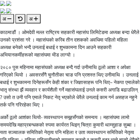
अ
अ
काठमाडौं । ओमदेवी मल्ल राष्ट्रिय सहकारी महासंघ लिमिटेडमा अध्यक्ष बन्दा धेरैले
उनको प्रशंसा गरे । महासंघको करिब तीन दशकको अवधिमा पहिलो महिला
अध्यक्ष बनेको भन्दै उनलाई बधाई र शुभकामना दिन आउने सहकारी
अभियानकर्मीहरूको महासंघमा भीड लाग्यो ।
२०८० पुस महिनामा महासंघको अध्यक्ष बन्दै गर्दा उनीमाथि ठूलो आशा र अपेक्षा
गरिएको थियो । अवसरसँगै चुनौतीका चाङ पनि प्रशस्त थिए उनीमाथि । उनलाई
बधाई र शुभकामना दिनेहरूसँग केही शंका र जिज्ञासाहरू पनि थिए– नेकपा एमालेको
भातृ संस्था झैं व्यवहार र कार्यशैली गर्ने महासंघलाई उनले कसरी अगाडि बढाउलिन्
? उसो त उनी पनि एमाले निकट नेतृ भएकोले धेरैले उनलाई काम गर्न असहज नहुने
तर्क पनि गरिरहेका थिए ।
अर्को ठूलो आशंका थियो- व्यवस्थापन समूहसँगको समन्वय । महासंघमा लामो
समयदेखि महाप्रबन्धकको रुपमा कार्यरत थिइन् चित्रा कुमारी थाम्सुहाङ सुब्बा ।
यता सञ्चालक समितिको नेतृत्व पनि महिला र उता व्यवस्थापन समितिको नेतृत्व
पनि महिला । महिला-महिलाबीचको समन्वय कस्तो र कसरी हुन्छ भन्ने चासो धेरैको