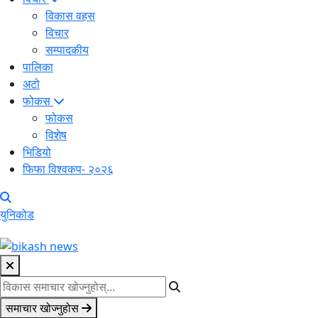
विकास वहस
विचार
सम्पादकीय
पालिका
अटो
फोकस
फोकस
विशेष
भिडियो
फिफा विश्वकप- २०२६
युनिकोड
समाचार खोज्नुहोस