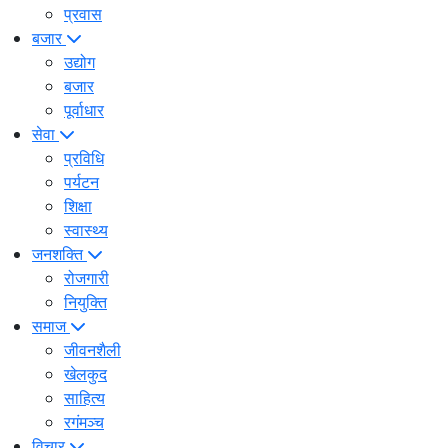
प्रवास
बजार
उद्योग
बजार
पूर्वाधार
सेवा
प्रविधि
पर्यटन
शिक्षा
स्वास्थ्य
जनशक्ति
रोजगारी
नियुक्ति
समाज
जीवनशैली
खेलकुद
साहित्य
रगंमञ्च
विचार