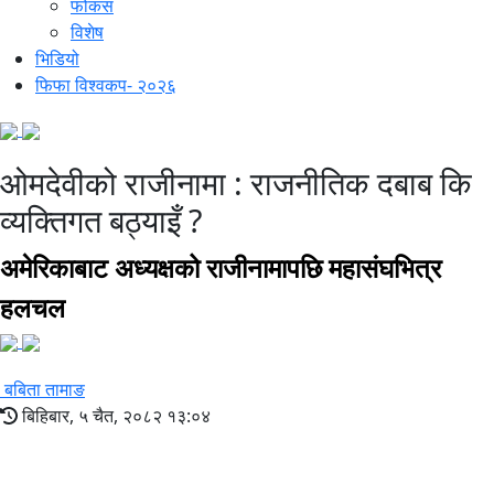
फोकस
विशेष
भिडियो
फिफा विश्वकप- २०२६
ओमदेवीको राजीनामा : राजनीतिक दबाब कि
व्यक्तिगत बठ्याइँ ?
अमेरिकाबाट अध्यक्षको राजीनामापछि महासंघभित्र
हलचल
बबिता तामाङ
बिहिबार, ५ चैत, २०८२ १३:०४