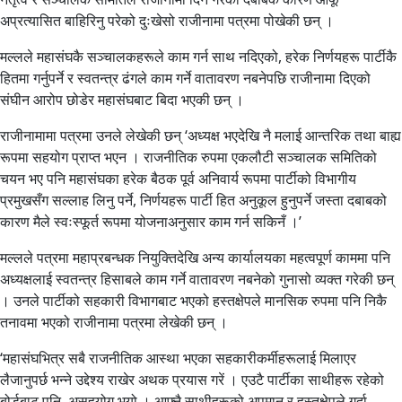
अप्रत्यासित बाहिरिनु परेको दुःखेसो राजीनामा पत्रमा पोखेकी छन् ।
मल्लले महासंघकै सञ्चालकहरूले काम गर्न साथ नदिएको, हरेक निर्णयहरू पार्टीकै
हितमा गर्नुपर्ने र स्वतन्त्र ढंगले काम गर्ने वातावरण नबनेपछि राजीनामा दिएको
संघीन आरोप छोडेर महासंघबाट बिदा भएकी छन् ।
राजीनामामा पत्रमा उनले लेखेकी छन् ‘अध्यक्ष भएदेखि नै मलाई आन्तरिक तथा बाह्य
रूपमा सहयोग प्राप्त भएन । राजनीतिक रुपमा एकलौटी सञ्चालक समितिको
चयन भए पनि महासंघका हरेक बैठक पूर्व अनिवार्य रूपमा पार्टीको विभागीय
प्रमुखसँग सल्लाह लिनु पर्ने, निर्णयहरू पार्टी हित अनुकूल हुनुपर्ने जस्ता दबाबको
कारण मैले स्वःस्फूर्त रूपमा योजनाअनुसार काम गर्न सकिनँ ।’
मल्लले पत्रमा महाप्रबन्धक नियुक्तिदेखि अन्य कार्यालयका महत्वपूर्ण काममा पनि
अध्यक्षलाई स्वतन्त्र हिसाबले काम गर्ने वातावरण नबनेको गुनासो व्यक्त गरेकी छन्
। उनले पार्टीको सहकारी विभागबाट भएको हस्तक्षेपले मानसिक रुपमा पनि निकै
तनावमा भएको राजीनामा पत्रमा लेखेकी छन् ।
‘महासंघभित्र सबै राजनीतिक आस्था भएका सहकारीकर्मीहरूलाई मिलाएर
लैजानुपर्छ भन्ने उद्देश्य राखेर अथक प्रयास गरें । एउटै पार्टीका साथीहरू रहेको
बोर्डबाट पनि असहयोग भयो । आफ्नै साथीहरूको अपमान र हस्तक्षेपले गर्दा