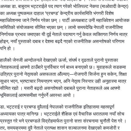
अध्यक्ष डा. बाबुराम भट्टराईले पद त्याग गरेको भोलिपल्ट नेकपा (माओवादी केन्द्र)
का अध्यक्ष पुष्पकमल दाहाल ‘प्रचण्ड’ केन्द्रीय कार्यसमिति भंगगरी विशेष
महाधिवेशनमा जाने निर्णय गरेका छन् । पार्टी अध्यक्षबाट उनी महाधिवेशन आयोजक
समितिको संयोजकमा सीमित भएका छन् । लामो समयदेखि नेपाली राजनीतिमा
निर्णायक प्रभाव जमाएका यी दुई नेताले पदत्याग गर्नु केवल व्यक्तिगत निर्णय मात्र
होइन, नयाँ पुस्ताको दबाब र देशमा बढ्दै गएको राजनीतिक असन्तोषको परिणाम
पनि हो ।
हालैको जेनजी आन्दोलनले देखाएको ऊर्जा, संघर्ष र दृढताले पुरानो पुस्ताका
नेताहरूलाई आफ्नो ठाउँबारे पुनर्विचार गर्न बाध्य बनाएको छ। युवाहरूले सडकमा
उत्रिएर पुरानो नेतृत्वको असफलता औंल्याए—रोजगारी सिर्जना हुन सकेन, शिक्षा
सुधार भएन, भ्रष्टाचार नियन्त्रण भएन, अनि नेतृत्व निरन्तर उही अनुहारमा मात्र
सीमित रह्यो । यसरी बढ्दो असन्तोषको दबाबले पुराना नेताहरूले अब आफ्नो
भूमिकालाई आत्मसमीक्षा गर्नुपर्ने अवस्था आयो ।
डा. भट्टराई र प्रचण्ड दुवैलाई नेपालको राजनीतिक इतिहासमा महत्वपूर्ण
अध्यायका पात्र मानिन्छ । भट्टराईले शैक्षिक एवं वैचारिक धरातलमा नयाँ सोच
प्रस्तुत गरे भने प्रचण्डले विद्रोहमार्फत पुरानो सत्ता संरचनामा चुनौती पेश गरे ।
तर, समयक्रममा दुवै नेताले प्रत्यक्ष शासन सञ्चालनमा देखाएको कमजोरी र