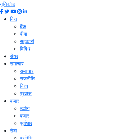
युनिकोड
वित्त
बैंक
बीमा
सहकारी
विविध
सेयर
समाचार
समाचार
राजनीति
विश्व
प्रवास
बजार
उद्योग
बजार
पूर्वाधार
सेवा
प्रविधि