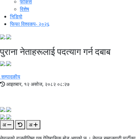
फोकस
विशेष
भिडियो
फिफा विश्वकप- २०२६
पुराना नेताहरूलाई पदत्याग गर्न दबाब
सम्पादकीय
आइतबार, १२ असोज, २०८२ ०८:२७
अ
अ
नेपालको राजनीतिमा एक ऐतिहासिक मोड आएको छ । नेपाल समाजवादी पार्टीका