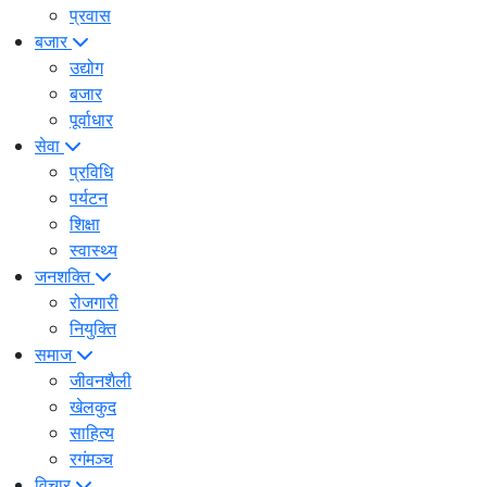
प्रवास
बजार
उद्योग
बजार
पूर्वाधार
सेवा
प्रविधि
पर्यटन
शिक्षा
स्वास्थ्य
जनशक्ति
रोजगारी
नियुक्ति
समाज
जीवनशैली
खेलकुद
साहित्य
रगंमञ्च
विचार