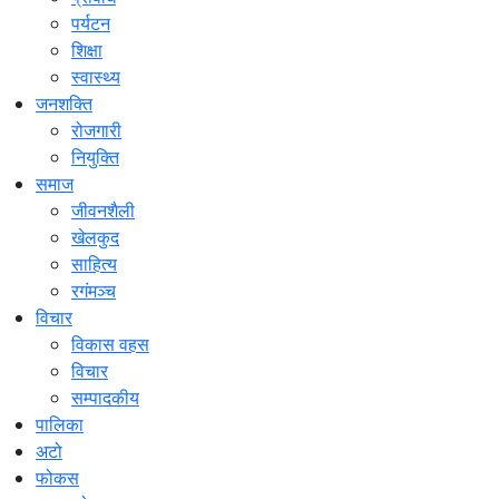
पर्यटन
शिक्षा
स्वास्थ्य
जनशक्ति
रोजगारी
नियुक्ति
समाज
जीवनशैली
खेलकुद
साहित्य
रगंमञ्च
विचार
विकास वहस
विचार
सम्पादकीय
पालिका
अटो
फोकस