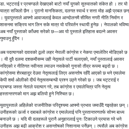
डा. भट्टराई र प्रचण्डले देखाएको बाटो नयाँ युगको सुरुवातको संकेत हो । तर यो
यात्रा सजिलो छैन । पुरानो मानसिकता, दलगत स्वार्थ र सत्ता मोह अझै प्रबल छन्
। युवापुस्ताले आफ्नो आवाजलाई केवल आन्दोलनमै सीमित नगरी नीति निर्माण र
शासनमा सक्रिय भाग लिन सके मात्र यो परिवर्तन स्थायी हुनेछ । नेपालको भविष्य
अब नयाँ पुस्ताको काँधमा सरेको छ—अव यो पुस्ताले इतिहास बदल्ने अवसर
गुमाउनु हुँदैन ।
अब पदत्यागको दवावको ठूलो लहर नेपाली कांग्रेस र नेकपा एमालेतिर मोडिएको छ
। यी दुवै दलमा दशकमौसम्म उही नेतृत्वले पार्टी चलाएको, नयाँ पुस्तालाई अवसर
नदिएको र नीतिगत नवीनता ल्याउन नसकेको गुनासो तीव्र रूपमा बढ्दो छ ।
कांग्रेसमा शेरबहादुर देउवा नेतृत्वलाई लिएर असन्तोष रहँदै आएको छ भने एमालेमा
केपी शर्मा ओलीको दीर्घ नेतृत्वसम्बन्धी प्रश्न उठ्ने गरेको छ । जब भट्टराई र
प्रचण्ड जस्ता नेताले पदत्याग गरे, तब कांग्रेस र एमालेभित्र पनि नेतृत्व
हस्तान्तरणको माग अझ बलियो हुने निश्चित छ।
युवापुस्ताले अहिलेको राजनीतिक परिदृश्यमा आफ्नो प्रभाव जमाउँदै गइरहेका छन् ।
उनीहरूको ऊर्जा र दबाबले कांग्रेस र एमालेलाई पनि पुस्तान्तरणतर्फ सोच्न बाध्य
बनाउने छ । यदि यी दलहरूले पुरानै अनुहारलाई पुनः टिकाउने प्रयास गरे भने
उनीहरू अझ बढी आक्रोश र असन्तोषको निशानामा पर्नेछन् । त्यसैले अब कांग्रेस