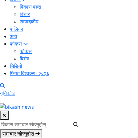
विकास वहस
विचार
सम्पादकीय
पालिका
अटो
फोकस
फोकस
विशेष
भिडियो
फिफा विश्वकप- २०२६
युनिकोड
समाचार खोज्नुहोस