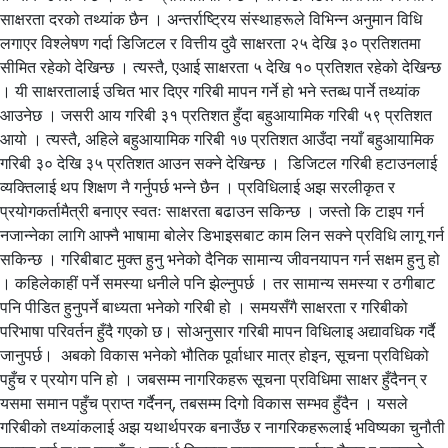
साक्षरता दरको तथ्यांक छैन । अन्तर्राष्ट्रिय संस्थाहरूले विभिन्न अनुमान विधि
लगाएर विश्लेषण गर्दा डिजिटल र वित्तीय दुवै साक्षरता २५ देखि ३० प्रतिशतमा
सीमित रहेको देखिन्छ । त्यस्तै, एआई साक्षरता ५ देखि १० प्रतिशत रहेको देखिन्छ
। यी साक्षरतालाई उचित भार दिएर गरिबी मापन गर्ने हो भने स्तब्ध पार्ने तथ्यांक
आउनेछ । जसरी आय गरिबी ३१ प्रतिशत हुँदा बहुआयामिक गरिबी ५९ प्रतिशत
आयो । त्यस्तै, अहिले बहुआयामिक गरिबी १७ प्रतिशत आउँदा नयाँ बहुआयामिक
गरिबी ३० देखि ३५ प्रतिशत आउन सक्ने देखिन्छ । डिजिटल गरिबी हटाउनलाई
व्यक्तिलाई थप शिक्षण नै गर्नुपर्छ भन्ने छैन । प्रविधिलाई अझ सरलीकृत र
प्रयोगकर्तामैत्री बनाएर स्वतः साक्षरता बढाउन सकिन्छ । जस्तो कि टाइप गर्न
नजान्नेका लागि आफ्नै भाषामा बोलेर डिभाइसबाट काम लिन सक्ने प्रविधि लागू गर्न
सकिन्छ । गरिबीबाट मुक्त हुनु भनेको दैनिक सामान्य जीवनयापन गर्न सक्षम हुनु हो
। कहिलेकाहीं पर्ने समस्या धनीले पनि झेल्नुपर्छ । तर सामान्य समस्या र ठगीबाट
पनि पीडित हुनुपर्ने बाध्यता भनेको गरिबी हो । समयसँगै साक्षरता र गरिबीको
परिभाषा परिवर्तन हुँदै गएको छ। सोअनुसार गरिबी मापन विधिलाइ अद्यावधिक गर्दै
जानुपर्छ। अबको विकास भनेको भौतिक पूर्वाधार मात्र होइन, सूचना प्रविधिको
पहुँच र प्रयोग पनि हो । जबसम्म नागरिकहरू सूचना प्रविधिमा साक्षर हुँदैनन् र
यसमा समान पहुँच प्राप्त गर्दैनन्, तबसम्म दिगो विकास सम्भव हुँदैन । यसले
गरिबीको तथ्यांकलाई अझ यथार्थपरक बनाउँछ र नागरिकहरूलाई भविष्यका चुनौती