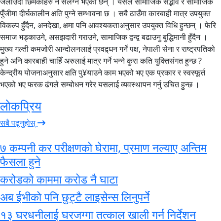
जलाउँदा छिमेकीहरु नै संलग्न भएका छन् । यसले सामाजिक सद्भाव र सामाजिक
पुँजीमा दीर्घकालीन क्षति पुग्ने सम्भावना छ । सबै ठाउँमा कारबाही मात्र उपयुक्त
विकल्प हुँदैन, अनदेखा, क्षमा पनि आवश्यकताअनुसार उपयुक्त विधि हुन्छन् । फेरि
समाज भड्काउने, असझदारी गराउने, सामाजिक द्वन्द्व बढाउनु बुद्धिमानी हुँदैन ।
मुख्य गल्ती कमजोरी आन्दोलनलाई प्रवद्र्धन गर्ने पक्ष, नेपाली सेना र राष्ट्रपतिको
हुने अनि कारबाही चाहिँ अरुलाई मात्र गर्ने भन्ने कुरा कति युक्तिसंगत हुन्छ ?
केन्द्रीय योजनाअनुसार क्षति पु¥याउने काम भएको भए एक प्रकार र स्वस्फूर्त
भएको भए फरक ढंगले सम्बोधन गरेर यसलाई व्यवस्थापन गर्नु उचित हुन्छ ।
लोकप्रिय
सबै पढ्नुहोस्
७ कम्पनी कर परीक्षणको घेरामा, प्रमाण नल्याए अन्तिम
फैसला हुने
करोडको काममा करोड नै घाटा
अब ईभीको पनि छुट्टै लाइसेन्स लिनुपर्ने
१३ घरधनीलाई घरजग्गा तत्काल खाली गर्न निर्देशन