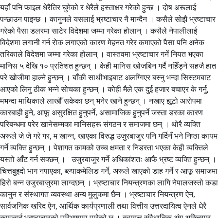
यहाँ पनि फाइल धेरैतिर घुमेको र धेरैले हस्ताक्षर गरेको हुन्छ । दोष अरूलाई
पन्छाउन पाइन्छ । कानुनले यसलाई भ्रष्टाचार नै मान्दैन । कसैले सोझै भ्रष्टाचार
गरेको पैसा डलरमा साटेर विदेशमा जम्मा गरेका होलान् । कसैले नेपालीलाई
विदेशमा लगानी गर्न रोक लगाएको कारण मेहनत गरेर कमाएको पैसा पनि अनेक
तरिकाले विदेशमा जम्मा गरेका होलान् । वास्तवमा भ्रष्टाचार गर्ने नियत भएका
मानिस ५ देखि १० प्रतिशत हुन्छन् । केही मानिस खोजबिन गर्दै नहिँड्ने सहजै हात
परे खोजीमा हाल्ने हुन्छन् । बाँकी साथीभाइबाट अलग्गिएर बस्नु भन्दा सिस्टमबाट
आएको लिनु ठीक भन्ने सोचका हुन्छन् । कोही मैले एक दुई हजार बचाएर के गर्नु,
मभन्दा माथिकाले लाखौँ सकेका छन् भनेर खाने हुन्छन् । नखाए झूटो आरोपमा
कारबाही हुने, आफू असुरक्षित हुनुपर्ने, असामाजिक हुनुपर्ने जस्ता डरका कारण
परिबन्धमा परेर खानेसम्मका मानिसहरू संगठन र समाजमा छन् । थोरै व्यक्ति
अरूले जे जे गरे गर, म खान्न, खाएका विरुद्ध उजुरबाजुर पनि गर्दिनँ भने निष्ठा कायम
गर्ने व्यक्ति हुन्छन् । पेशागत कामको उच्च क्षमता र निडरता भएका केही व्यक्तिले
यस्तो आँट गर्न सक्छन् । उजुरबाजुर गर्ने अधिकांशतः आफैं भ्रष्ट व्यक्ति हुन्छन् ।
चित्तबुझ्दो भाग नपाएका, ब्ल्याकमेलिङ गर्ने, अरूले खाएको डाह गर्ने र आफू समाजमा
हिरो बन्न उजुरबाजुरमा लाग्दछन् । भ्रष्टाचार नियन्त्रणका लागि नेपालजस्तो कडा
कानुन र संस्थागत व्यवस्था अन्य मुलुकमा छैन । भ्रष्टाचार नियन्त्रण ऐन,
सार्वजनिक खरिद ऐन, आर्थिक कार्यप्रणाली तथा वित्तीय उत्तरदायित्व ऐनले धेरै
कामलाई भ्रष्टाचारको परिभाषामा पारेको छ । स्वायत्त संवैधानिक अंग अख्तियार