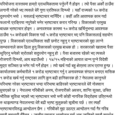
परियोजना वास्तवमा हाम्रो प्राथमिकतामा पर्नुपर्ने नै होइन । त्यो पैसा अर्को ठाउँमा
लगानी गरेको भए त्यसले धेरै गुणा प्रतिफल दिन्थ्यो । यहाँ राज्यको १० करोड
दुरुपयोग भयो । यसलाई भ्रष्टाचार मानिँदैन । कहीं अति आवश्यक काम गर्दा
फलानो प्रक्रिया नपुगेको भनेर भ्रष्टाचार करार गरिन्छ । विकासको प्रमुख
बाधक भ्रष्टाचार होइन । अनावश्यक काममा १० करोड खर्चिनुभन्दा आवश्यक
ठाउँमा १० करोडको विकास गर्दा ५ करोड भ्रष्टाचार भए पनि विकासलाई सहयोग
पुग्छ । विकासको प्राथमिकता सही छनोट नहुनु र भ्रष्टाचारको मुद्दा लाग्ने
सम्भावनाले काम ढिला हुनु विकासको प्रमुख बाधक हो । सरकारको खातामा पैसा
थुप्रिनु भनेको स्रोतको सदुपयोग नहुनु हो । पैसा बजारमा रहेको भए त्यसले
रोजगारी दिन्थ्यो, आय बढाउँथ्यो । १४/१५ महिनाको आयात धान्न पुग्ने विदेशी
मुद्रा सञ्चित छ भनेर गर्व गर्ने होइन । त्यो खर्च गर्दा बहु क्षेत्रमा लाभ प्राप्त हुन्छ ।
कार्यालयमा कर्मचारीले १ करोड भ्रष्टाचार गर्नु र अनावश्यक संगठन बनाएर मासिक
१ करोड खर्च गर्नु राष्ट्रका लागि कुन बढी हानिकारक हो ? नेपालमा कानुनले
परिभाषा गरेका भ्रष्टाचार भन्दा परिभाषा बाहिरको भ्रष्टाचारले धेरै नोक्सान
पुर्‍याएको छ । नेपालमा गरिबीको अन्त्य, रोजगारीको अवसर, शान्ति सुरक्षा, उचित
भौतिक सुविधा भएको भए भ्रष्टाचार भयो भनी कोही नागरिक विद्रोहमा उत्रिन्थ्यो
रु थाइल्याण्ड नेपालभन्दा धेरै बढी भ्रष्ट मुलुकको सूचीमा पर्छ । तर त्यहाँ
भ्रष्टाचारविरुद्ध आन्दोलन छैन । गरिबीको मुद्दा उठाएर आन्दोलन गर्दा गैर गरिब
खासै सहभागी हुँदैनन् । जातीय मुद्दाबाट आन्दोलन गर्दा अरू जातिको खासै समर्थन