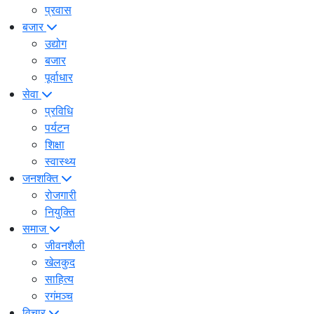
प्रवास
बजार
उद्योग
बजार
पूर्वाधार
सेवा
प्रविधि
पर्यटन
शिक्षा
स्वास्थ्य
जनशक्ति
रोजगारी
नियुक्ति
समाज
जीवनशैली
खेलकुद
साहित्य
रगंमञ्च
विचार