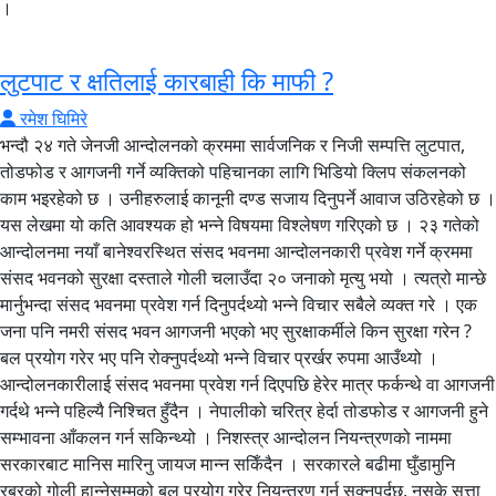
।
लुटपाट र क्षतिलाई कारबाही कि माफी ?
रमेश घिमिरे
भन्दौ २४ गते जेनजी आन्दोलनको क्रममा सार्वजनिक र निजी सम्पत्ति लुटपात,
तोडफोड र आगजनी गर्ने व्यक्तिको पहिचानका लागि भिडियो क्लिप संकलनको
काम भइरहेको छ । उनीहरुलाई कानूनी दण्ड सजाय दिनुपर्ने आवाज उठिरहेको छ ।
यस लेखमा यो कति आवश्यक हो भन्ने विषयमा विश्लेषण गरिएको छ । २३ गतेको
आन्दोलनमा नयाँ बानेश्वरस्थित संसद भवनमा आन्दोलनकारी प्रवेश गर्ने क्रममा
संसद भवनको सुरक्षा दस्ताले गोली चलाउँदा २० जनाको मृत्यु भयो । त्यत्रो मान्छे
मार्नुभन्दा संसद भवनमा प्रवेश गर्न दिनुपर्दथ्यो भन्ने विचार सबैले व्यक्त गरे । एक
जना पनि नमरी संसद भवन आगजनी भएको भए सुरक्षाकर्मीले किन सुरक्षा गरेन ?
बल प्रयोग गरेर भए पनि रोक्नुपर्दथ्यो भन्ने विचार प्रर्खर रुपमा आउँथ्यो ।
आन्दोलनकारीलाई संसद भवनमा प्रवेश गर्न दिएपछि हेरेर मात्र फर्कन्थे वा आगजनी
गर्दथे भन्ने पहिल्यै निश्चित हुँदैन । नेपालीको चरित्र हेर्दा तोडफोड र आगजनी हुने
सम्भावना आँकलन गर्न सकिन्थ्यो । निशस्त्र आन्दोलन नियन्त्रणको नाममा
सरकारबाट मानिस मारिनु जायज मान्न सकिँदैन । सरकारले बढीमा घुँडामुनि
रबरको गोली हान्नेसम्मको बल प्रयोग गरेर नियन्त्रण गर्न सक्नुपर्दछ, नसके सत्ता