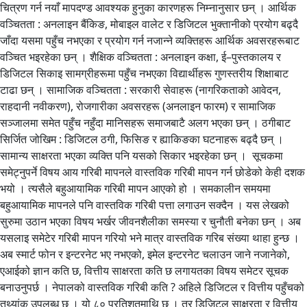
चित्रण गर्न नयाँ मापदण्ड आवश्यक हुनुका कारणहरू निम्नानुसार छन् । आर्थिक
वञ्चितता : अनलाइन बैंकिङ, मोबाइल वालेट र डिजिटल भुक्तानीको प्रयोग बढ्दै
जाँदा यसमा पहुँच नभएका र प्रयोग गर्न नजान्ने व्यक्तिहरू आर्थिक अवसरहरूबाट
वञ्चित भइरहेका छन् । शैक्षिक वञ्चितता : अनलाइन कक्षा, ई–पुस्तकालय र
डिजिटल सिकाइ सामग्रीहरूमा पहुँच नभएका विद्यार्थीहरू गुणस्तरीय शिक्षाबाट
टाढा छन् । सामाजिक वञ्चितता : सरकारी सेवाहरू (नागरिकताको आवेदन,
राहदानी नवीकरण), रोजगारीका अवसरहरू (अनलाइन फारम) र सामाजिक
सञ्जालमा समेत पहुँच नहुँदा मानिसहरू समाजबाटै अलग भएका छन् । ठगीबाट
सिर्जित जोखिम : डिजिटल ठगी, फिसिङ र ह्याकिङका घटनाहरू बढ्दै छन् ।
सामान्य साक्षरता भएका व्यक्ति पनि यसको सिकार भइरहेका छन् । सूचकमा
समेट्नुपर्ने विषय आय गरिबी मापनले वास्तविक गरिबी मापन गर्न छोडेको केही दशक
भयो । त्यसैले बहुआयामिक गरिबी मापन आएको हो । समकालीन समयमा
बहुआयामिक मापनले पनि वास्तविक गरिबी पत्ता लगाउन सक्दैन । यस लेखको
सुरुमा उठान भएका विषय भर्खर जीवनशैलीका समस्या र चुनौती बनेका छन् । अब
यसलाइ समेटेर गरिबी मापन गरियो भने मात्र वास्तविक गरिब संख्या थाहा हुन्छ ।
अब स्मार्ट फोन र इन्टरनेट भए नभएको, इमेल इन्टरनेट चलाउन जाने नजानेको,
एआईको ज्ञान कति छ, वित्तीय साक्षरता कति छ लगायतका विषय समेटर सूचक
बनाउनुपर्छ । नेपालको वास्तविक गरिबी कति ? अहिले डिजिटल र वित्तीय पहुँचको
तथ्यांक उपलब्ध छ । यो ८० प्रतिशतमाथि छ । तर डिजिटल साक्षरता र वित्तीय