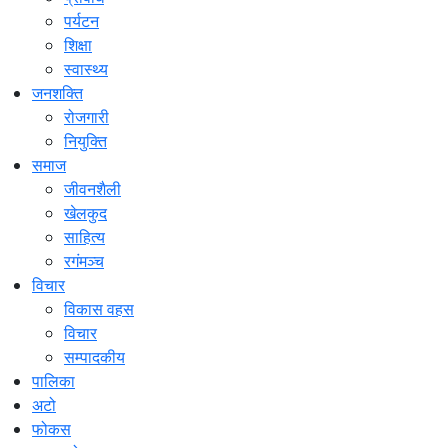
पर्यटन
शिक्षा
स्वास्थ्य
जनशक्ति
रोजगारी
नियुक्ति
समाज
जीवनशैली
खेलकुद
साहित्य
रगंमञ्च
विचार
विकास वहस
विचार
सम्पादकीय
पालिका
अटो
फोकस