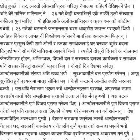
छोड्नुपर्छ । तर, त्यस्तो लोकतान्त्रिक चरित्र नेपालमा कहिल्यै देखिएको छैन ।
थोरै धेरै मानिस मारिन्छन् नै । २३ गते केही घन्टाभित्रै एकै ठाउँमै ठूलो संख्यामा
कलिला युवा मारिए । यो इतिहासकै अलोकतान्त्रिक र क्रुर दमनको कोटीमा
प¥यो । २३ गतेको घटनाले जनमानसमा चरम आक्रोश उत्पन्न गराएको थियो ।
उनीहरु विवेक र लाभहानी विश्लेषण गर्नसक्ने मानसिक अवस्थामा थिएनन् ।
सरकार प्रमुख केपी शर्मा ओली र उनका समर्थकलाई घर घरबाट थुतेर बदला
दिनुपर्छ भन्ने सोच धेरै मानिसमा आएको थियो । त्यसैले दोस्रो दिनको आन्दोलनमा
जेनजीमात्र होइन, अभिभावक, विपक्षी दल र सत्तारुढ दलका कार्यकर्ता र समर्थक
पनि सरकारविरुद्ध सहभागी भएका थिए । दोस्रो दिन देशभर सर्वत्र
आन्दोलनकारीको संख्या अति उच्च भयो । सुरक्षाकर्मीले बल प्रयोग गरेनन् । आफू
सुरक्षित हुने प्रयत्नमा मात्र सीमित भए । केही घन्टाको आन्दोलनपछि सरकार
ढल्यो । यसअघि नेपालमा भएका सबै आन्दोलनहरुमा प्रत्यक्ष, अप्रत्यक्ष रुपमा
सत्तासँग वार्ता गरेर सम्झौतामा सत्ताको तल्काल बिसर्जन हुन्थ्यो । यस पटक
आन्दोलनकारीले पूर्ण विजय प्राप्त गरेका थिए । आन्दोलनकारीले पूर्ण विजय प्राप्त
गरेको भए पनि तत्काल सत्ता लिएको घोषणा गरेर व्यवस्थापन गर्न सकेनन् । देश
राज्यविहिन अवस्थामा पुग्यो । देशभर सडकमा उत्रेका लाखौं आन्दोलनकारी
नेताका घर, सरकारी कार्यालय र नेतासँग कुनै प्रकारको सम्बन्ध भएको भनी
विगतमा समाचारहरुमा आएका व्यावसायिक प्रतिष्ठानहरुमा आक्रमण गर्न पुगे ।