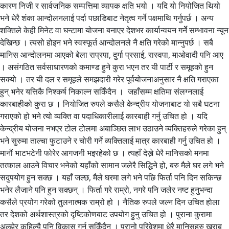
कारण निजी र सार्वजनिक सम्पत्तिमा व्यापक क्षति भयो । यदि यो नियोजित थियो
भने धेरै शंका आन्दोलनलाई पर्दा पछाडिबाट नेतृत्व गर्ने पक्षमाथि गर्नुपर्छ । अन्य
शक्तिले केही मिनेट वा घन्टामा योजना बनाएर देशभर कार्यान्वयन गर्नेे सम्भावना न्यून
देखिन्छ । त्यसो होइन भने स्वस्फूर्त आन्दोलनले नै क्षति गरेको मान्नुपर्छ । सबै
मानिस आन्दोलनमा आएको बेला राप्रपा, दुर्गा प्रसाई, रास्वपा, माओवादी पनि आए
। असंगठित सर्वसाधारणको कमाण्ड हुने कुरा भएन तर यी पार्टी र समूहको हुन
सक्यो । तर यी दल र समूहले समझदारी गरेर पूर्वयोजनाअनुसार नै क्षति गराएका
हुन् भनेर यत्तिकै निश्कर्ष निकाल्न सकिँदैन । जहाँसम्म क्षतिमा संलग्नलाई
कारबाहीको कुरा छ । नियोजित रुपले कसैले केन्द्रीय योजनाबाट यो सबै घटना
गराएको हो भने त्यो व्यक्ति वा पदाधिकारीलाई कारबाही गर्नु उचित हो । यदि
केन्द्रीय योजना नभएर टोल टोलमा अबाञ्छित लाभ उठाउने व्यक्तिहरुले गरेका हुन्
भने सुरुमा ताल्चा फुटाउने र चोरी गर्ने व्यक्तिलाई मात्र कारबाही गर्नु उचित हो ।
मानौं भाटभटेनी फोरेर आगजनी भइरहेको छ । त्यहाँ देख्ने धेरै मानिसको मनमा
तत्काल आउने विचार भनेको यहाँको सामान जलेरै सिद्धिने हो, बरु मैले घर लगे भने
सदुपयोग हुन सक्छ । यहाँ जल्छ, मैले घरमा लगे भने पछि फिर्ता पनि दिन सकिन्छ
भनेर लैजाने पनि हुन सक्छन् । फिर्ता गरे राम्रो, नगरे पनि जलेर नष्ट हुनुभन्दा
कसैले प्रयोग गरेको तुलनात्मक राम्रो हो । नैतिक रुपले जल्न दिन उचित होला
तर देशको अर्थशास्त्रको दृष्टिकोणबाट उपयोग हुनु उचित हो । पुराना कुरामा
अल्झेर कहिल्यै पनि विकास गर्न सकिँदैन । पुरानो परिवेशमा धेरै मानिसहरु खराब