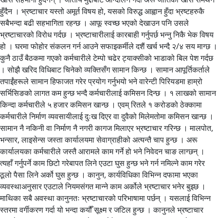
हुँदैन । भ्रष्टाचार यस्तो अमूर्त विषय हो, यसको विरुद्ध आह्वान हुँदा भ्रष्टहरुकै
सबैभन्दा बढी सहभागिता रहन्छ । आफू स्वच्छ भएको देखाउन पनि उसले
भ्रष्टाचारको विरोध गर्दछ । भ्रष्टाचारीलाई कारबाही गर्नुपर्छ भन्नु निकै भेक विषय
हो । घरमा फोहोर संकलन गर्न आउने सफाइकर्मीले दशैं खर्च भन्दै २/४ सय माग्छ ।
कुनै ठाउँ बैठकमा गएको कर्मचारीले टेम्पो चढेर ट्याक्सीको भाडाको बिल पेश गर्दछ
। सोझै खरिद विधिबाट चिनेको व्यक्तिसँग सामान किन्छ । सामान आपूर्तिकर्ताले
तपाईंहरूले सामान हिफाजत गरेर प्रयोग गर्नुभयो भने वारेन्टी पिरियडमा हाम्रो
सर्भिसिङको लागत कम हुन्छ भन्दै कर्मचारीलाई कमिसन दिन्छ । १ लाखको सामान
किन्दा कर्मचारीले ५ हजार कमिसन खान्छ । एवम् रितले १ करोडको ठेक्कामा
कर्मचारीले निर्माण व्यवसायीलाई दुःख दिएर वा दुवैको मिलेमतोमा कमिसन खान्छ ।
सामान नै नकिनी वा निर्माण नै नगरी कागज मिलाएर भ्रष्टाचार गरिन्छ । मालपोत,
भन्सार, लाइसेन्स जस्ता कार्यालयमा सेवाग्राहीको अत्यन्तै चाप हुन्छ । अरू
कार्यालयका कर्मचारीले जस्तै आरामले काम गर्ने हो भने निवेदन चाङ लाग्छन् ।
त्यहाँ गर्नुपर्ने काम छिटो गरेबापत लिने एउटा घुस हुन्छ भने गर्न नमिल्ने काम गरेर
ठूलो पैसा लिने अर्को घुस हुन्छ । कानुन, कार्यविधिका विभिन्न दफामा भएका
व्यवस्थाअनुसार एउटाले नियमसंगत मान्ने काम अर्कोले भ्रष्टाचार भनेर बुझ्छ ।
माथिका सबै अवस्था कानुनतः भ्रष्टाचारको परिभाषामा पर्छन् । यसलाई विभिन्न
स्तरमा वर्गीकरण गर्दा यो भन्दा कयौँ सूक्ष्म र जटिल हुन्छ । कानुनले भ्रष्टाचार