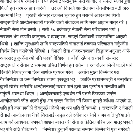
आन्दोलनको परिचालन गर्ने पक्षहरुबाट फेसबुकमार्फत आन्दोलन सफल भएको हुँदा
फिर्ता हुन नरम आह्वान गरियो । तर त्यो दिनको आन्दोलनमा जेनजीभन्दा बढी अरु
सहभागी थिए । प्रहरी संयन्त्र तत्काल सुचारु हुन नसक्ने अवस्थामा थियो ।
राष्ट्रपतिले आन्दोलनकारी पक्षसँग वार्ता संवादका लागि नरम आह्वान मात्र गरे ।
नेपाली सेना मौन बस्यो । राती १० बजेमात्र नेपाली सेना परिचालन भयो ।
सरकार भंग भएपछि कानुनतः र व्यवहारतः सम्पूर्ण जिम्मेवारी राष्ट्रपतिमा आएको
थियो । शान्ति सुरक्षाको लागि राष्ट्रपतिले सेनालाई तत्काल परिचालन गर्नुपर्नेमा
निर्णय लिन नसकेको देखियो । नेपाली सेना आवश्यकताको सिद्धान्तअनुसार आफैं
अग्रसर हुनुपर्नेमा त्यो पनि भएको देखिएन । बाँकी रहेका सरकारी संयन्त्र
राष्ट्रपति र सेनाबाट समयमा उचित निर्णय हुन सकेन । आन्दोलन जित्ने पक्षले पनि
स्थिति नियन्त्रणमा लिन सार्थक प्रयत्न गरेन । अर्थात मुख्य जिम्मेवार पक्ष
गैरजिम्मेवार वा कम जिम्मेवार रुपमा प्रस्तुत भए । जबकि प्रधानमन्त्री र मन्त्रीहरु
कुर्सी छोडेर भागेपछि आन्दोलनलाई मत्थर पार्न ठूलो बल प्रयोग र मानवीय क्षति
गर्नुपर्ने अवस्था थिएन । आन्दोलनलाई प्रवर्धन गर्ने पक्षले फिल्डमा उत्रेर
आन्दोलनको जीत भएको हुँदा अब राष्ट्र निर्माण गर्ने जिम्मा हाम्रो काँधमा आएको छ,
क्षति हुने काम हामीले रोक्नुपर्छ भनेको भए थप क्षति रोकिन्थ्यो । राष्ट्रपति र नेपाली
सेनाले आन्दोलनकारीको जितलाई आफूहरुले स्वीकार गरेको र अब क्षति पु¥याउने
काम गर्न आवश्यक नभएको आशय व्यक्त गरी सेना सांकेतिक परिचालन मात्र भएको
भए पनि क्षति रोकिन्थ्यो । जिम्मेवार हुनुपर्ने पक्षबाट समयमा जिम्मेवारी पूरा नगरेको