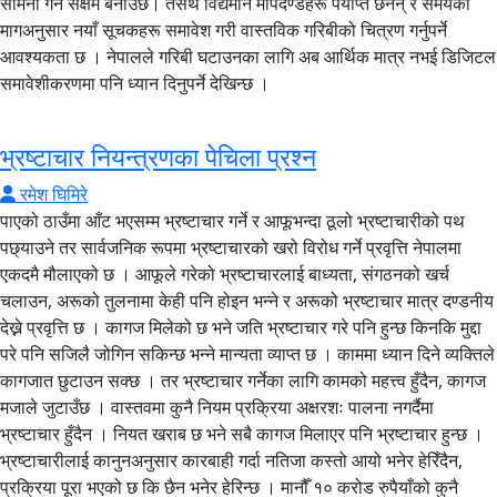
सामना गर्न सक्षम बनाउँछ। तसर्थ विद्यमान मापदण्डहरू पर्याप्त छैनन् र समयको
मागअनुसार नयाँ सूचकहरू समावेश गरी वास्तविक गरिबीको चित्रण गर्नुपर्ने
आवश्यकता छ । नेपालले गरिबी घटाउनका लागि अब आर्थिक मात्र नभई डिजिटल
समावेशीकरणमा पनि ध्यान दिनुपर्ने देखिन्छ ।
भ्रष्टाचार नियन्त्रणका पेचिला प्रश्न
रमेश घिमिरे
पाएको ठाउँमा आँट भएसम्म भ्रष्टाचार गर्ने र आफूभन्दा ठूलो भ्रष्टाचारीको पथ
पछ्याउने तर सार्वजनिक रूपमा भ्रष्टाचारको खरो विरोध गर्ने प्रवृत्ति नेपालमा
एकदमै मौलाएको छ । आफूले गरेको भ्रष्टाचारलाई बाध्यता, संगठनको खर्च
चलाउन, अरूको तुलनामा केही पनि होइन भन्ने र अरूको भ्रष्टाचार मात्र दण्डनीय
देख्ने प्रवृत्ति छ । कागज मिलेको छ भने जति भ्रष्टाचार गरे पनि हुन्छ किनकि मुद्दा
परे पनि सजिलै जोगिन सकिन्छ भन्ने मान्यता व्याप्त छ । काममा ध्यान दिने व्यक्तिले
कागजात छुटाउन सक्छ । तर भ्रष्टाचार गर्नेका लागि कामको महत्त्व हुँदैन, कागज
मजाले जुटाउँछ । वास्तवमा कुनै नियम प्रक्रिया अक्षरशः पालना नगर्दैमा
भ्रष्टाचार हुँदैन । नियत खराब छ भने सबै कागज मिलाएर पनि भ्रष्टाचार हुन्छ ।
भ्रष्टाचारीलाई कानुनअनुसार कारबाही गर्दा नतिजा कस्तो आयो भनेर हेरिँदैन,
प्रक्रिया पूरा भएको छ कि छैन भनेर हेरिन्छ । मानौँ १० करोड रुपैयाँको कुनै