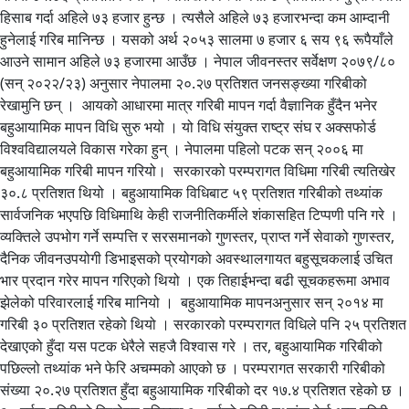
हिसाब गर्दा अहिले ७३ हजार हुन्छ । त्यसैले अहिले ७३ हजारभन्दा कम आम्दानी
हुनेलाई गरिब मानिन्छ । यसको अर्थ २०५३ सालमा ७ हजार ६ सय ९६ रूपैयाँले
आउने सामान अहिले ७३ हजारमा आउँछ । नेपाल जीवनस्तर सर्वेक्षण २०७९/८०
(सन् २०२२/२३) अनुसार नेपालमा २०.२७ प्रतिशत जनसङ्ख्या गरिबीको
रेखामुनि छन् । आयको आधारमा मात्र गरिबी मापन गर्दा वैज्ञानिक हुँदैन भनेर
बहुआयामिक मापन विधि सुरु भयो । यो विधि संयुक्त राष्ट्र संघ र अक्सफोर्ड
विश्वविद्यालयले विकास गरेका हुन् । नेपालमा पहिलो पटक सन् २००६ मा
बहुआयामिक गरिबी मापन गरियो। सरकारको परम्परागत विधिमा गरिबी त्यतिखेर
३०.८ प्रतिशत थियो । बहुआयामिक विधिबाट ५९ प्रतिशत गरिबीको तथ्यांक
सार्वजनिक भएपछि विधिमाथि केही राजनीतिकर्मीले शंकासहित टिप्पणी पनि गरे ।
व्यक्तिले उपभोग गर्ने सम्पत्ति र सरसमानको गुणस्तर, प्राप्त गर्ने सेवाको गुणस्तर,
दैनिक जीवनउपयोगी डिभाइसको प्रयोगको अवस्थालगायत बहुसूचकलाई उचित
भार प्रदान गरेर मापन गरिएको थियो । एक तिहाईभन्दा बढी सूचकहरूमा अभाव
झेलेको परिवारलाई गरिब मानियो । बहुआयामिक मापनअनुसार सन् २०१४ मा
गरिबी ३० प्रतिशत रहेको थियो । सरकारको परम्परागत विधिले पनि २५ प्रतिशत
देखाएको हुँदा यस पटक धेरैले सहजै विश्वास गरे । तर, बहुआयामिक गरिबीको
पछिल्लो तथ्यांक भने फेरि अचम्मको आएको छ । परम्परागत सरकारी गरिबीको
संख्या २०.२७ प्रतिशत हुँदा बहुआयामिक गरिबीको दर १७.४ प्रतिशत रहेको छ ।