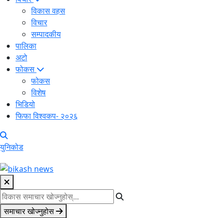
विकास वहस
विचार
सम्पादकीय
पालिका
अटो
फोकस
फोकस
विशेष
भिडियो
फिफा विश्वकप- २०२६
युनिकोड
समाचार खोज्नुहोस