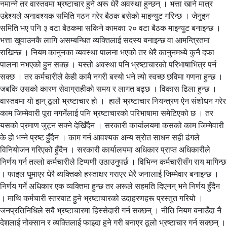
नमान्ने तर वास्तवमा भ्रष्टाचार हुने अरू धेरै अवस्था हुन्छन् । भत्ता खाने मात्र
उद्देश्यले अनावश्यक समिति गठन गरेर बैठक बसेको माइन्युट गरिन्छ । जेनुइन
समिति भए पनि ३ वटा बैठकमा सकिने कामका २० वटा बैठक माइन्युट बनाइन्छ ।
भत्ता खुवाउनकै लागि असम्बन्धित व्यक्तिलाई सदस्य बनाइन्छ वा आमन्त्रितमा
राखिन्छ । नियम कानुनका व्यवस्था पालना भएको तर धेरै कानुनमध्ये कुनै दफा
पालना नभएको हुन सक्छ । यस्तो अवस्था पनि भ्रष्टाचारको परिभाषाभित्र पर्न
सक्छ । तर कर्मचारीले केही कामै नगरी बस्यो भने त्यो स्वच्छ छविमा गणना हुन्छ ।
जबकि उसको कारण सेवाग्राहीको समय र लागत बढ्छ । विकास ढिला हुन्छ ।
वास्तवमा यो झन् ठूलो भ्रष्टाचार हो । हालै भ्रष्टाचार नियन्त्रण ऐन संशोधन गरेर
काम जिम्मेवारी पूरा नगर्नेलाई पनि भ्रष्टाचारको परिभाषामा समेटिएको छ । तर
यसको प्रमाण जुट्न सक्ने देखिँदैन । सरकारी कार्यालयमा कसको काम जिम्मेवारी
के हो भन्ने प्रष्ट हुँदैन । काम गर्न आवश्यक अन्य स्रोत साधन सही ढंगले
विनियोजन गरिएको हुँदैन । सरकारी कार्यालयमा अधिकार प्राप्त अधिकारीले
निर्णय गर्न तल्लो कर्मचारीले टिप्पणी उठाउनुपर्छ । विभिन्न कर्मचारीसँग राय मागिन्छ
। फाइल घुमाएर धेरै व्यक्तिको हस्ताक्षर गराएर धेरै जनालाई जिम्मेवार बनाइन्छ ।
निर्णय गर्ने अधिकार एक व्यक्तिमा हुन्छ तर अरूले सहमति दिएनन् भने निर्णय हुँदैन
। माथि कर्मचारी स्तरबाट हुने भ्रष्टाचारको उदाहरणहरू प्रस्तुत गरियो ।
जनप्रतिनिधिले सबै भ्रष्टाचारमा हिस्सेदारी गर्न सक्छन् । नीति नियम बनाउँदा नै
देशलाई नोक्सान र व्यक्तिलाई फाइदा हुने गरी बनाएर ठूलो भ्रष्टाचार गर्न सक्छन् ।