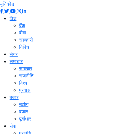
युनिकोड
वित्त
बैंक
बीमा
सहकारी
विविध
सेयर
समाचार
समाचार
राजनीति
विश्व
प्रवास
बजार
उद्योग
बजार
पूर्वाधार
सेवा
प्रविधि