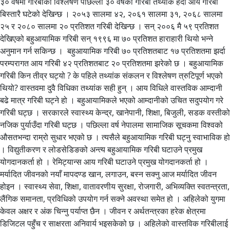
३० वर्षमा गरिबीको विश्लेषण पछिल्ला ३० वर्षको गरिबी तथ्यांक हेर्दा आय गरिबी
बिस्तारै घटेको देखिन्छ । २०५३ सालमा ४२, २०६१ सालमा ३१, २०६८ सालमा
२५ र २०८० सालमा २० प्रतिशत गरिबी देखिन्छ । सन् २००६ मै ५९ प्रतिशत
देखिएको बहुआयामिक गरिबी सन् १९९६ मा ७० प्रतिशत हाराहारी थियो भन्ने
अनुमान गर्न सकिन्छ । बहुआयामिक गरिबी ७० प्रतिशतबाट १७ प्रतिशतमा झर्दा
परम्परागत आय गरिबी ४२ प्रतिशतबाट २० प्रतिशतमा झरेको छ । बहुआयामिक
गरिबी किन तीव्र घट्यो ? के पहिले तथ्यांक संकलन र विश्लेषण त्रुटिपूर्ण भएको
थियो? वास्तवमा दुवै विधिका तथ्यांक सही हुन् । आय विधिले वास्तविक आम्दानी
बढे मात्र गरिबी घट्ने हो । बहुआयामिकले भएको आम्दानीको उचित सदुपयोग गरे
गरिबी घट्छ । सरकारले स्वास्थ्य केन्द्र, खानेपानी, शिक्षा, बिजुली, सडक वस्तीको
नजिक पुर्याउँदा गरिबी घट्छ । पछिल्ला वर्ष नेपालमा सामाजिक सूचकमा विश्वको
औसतभन्दा राम्रो सुधार भएको छ । त्यसैले बहुआयामिक गरिबी घट्नु स्वाभाविक हो
। विद्युतीकरण र लोडसेडिङको अन्त्य बहुआयामिक गरिबी घटाउने प्रमुख
योगदानकर्ता हो । रेमिट्यान्स आय गरिबी घटाउने प्रमुख योगदानकर्ता हो ।
मर्यादित जीवनको नयाँ मापदण्ड खान, लगाउन, बस्न सक्नु आज मर्यादित जीवन
होइन । स्वास्थ्य सेवा, शिक्षा, वातावरणीय सुरक्षा, रोजगारी, अभिव्यक्ति स्वतन्त्रता,
लैंगिक समानता, प्रविधिको उपयोग गर्न सक्ने अवस्था समेत हो । अहिलेको युगमा
केवल अक्षर र अंक चिन्नु पर्याप्त छैन । जीवन र अर्थतन्त्रका हरेक क्षेत्रमा
डिजिटल पहुँच र साक्षरता अनिवार्य भइसकेको छ । अहिलेको वास्तविक गरिबीलाई