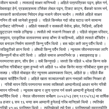
जीवन चल्थ्यो । त्यसलाई साक्षर मानिन्थ्यो । अहिले पत्रपत्रिका पढ्न, इमेल गर्न,
वेबसाइट हेर्न, प्रडक्टहरूमा टाँसेका लेबल पढ्न, टिकट काट्न, बैंकको फारम भर्न,
सरकारी कार्यालयमा निवेदन लेख्न नजाने जीवन चल्दैन । त्यसैले अहिले साक्षर
गनिन ती सबै जानेको हुनुपर्छ । पहिले किनमेल गर्दा जोड घटाउ जाने सामान्य
ठगीबाट जोगिन्थ्यो । अहिले नक्कली र सक्कली मेसेज, इमेल, भिडियो, अडियो
छुट्टाउन नसके ठगिइन्छ । त्यसैले त्यो नजान्ने निरक्षर हो । पहिले संयुक्त परिवार,
समुदाय, प्राकृतिक वातावरणमा बस्दा बाँच्न जे चाहिन्थ्यो, अहिले त्यसले बाँचिदैन ।
घर बनाउन निर्माण सामग्री किन्नु पर्दैन थियो । बस चढेर कतै जानु पर्दैन थियो ।
जडिबुटीको ज्ञान थियो । औषधी किन्नु पर्दैन थियो । न्यूनतम जीवनयापनका लागि
किन्नुपर्ने चीज थोरै थियो । अहिले समाज अन्तरनिर्भर छ । बसाइसराइ छ ।
परम्परागत ज्ञान, सीप छैन । सबै किन्नुपर्छ । जस्तो कि पहिले ५ थोक किन्न सके
मानिस गरिबीबाट मुक्त हुन्थ्यो भने अहिले १० थोक किनेर मात्र गरिबीबाट मुक्त हुन
सक्छ । पहिले मोबाइल सेट न्युनतम आवश्यकता थिएन, अहिले छ । पहिले बैंक
खाता चाहिँदैन थियो । अहिले खाता सञ्चालनको ज्ञान नभएको व्यक्ति निरक्षर हो
। गरिबी मापन विधि परम्परागत रूपमा व्यक्तिको आम्दानीलाई आधार मानेर गरिबी
मापन गरिन्थ्यो । न्यूनतम खाना र लुगा प्राप्त गर्न सक्ने आम्दानी हुनेलाई गरिब
मानिँदैन थियो । नेपाल जीवनस्तर सर्भेक्षण २०५२/५३ (सन् १९९५/९६) मा वार्षिक
७ हजार ६ सय ९६ भन्दा कम आम्दानी हुनेलाई गरिब मानिएको थियो । त्यतिखेर
गरिबी ४१.७६ प्रतिशत थियो । त्यतिखेरको त्यो पैसा ८ प्रतिशतको मुद्रास्फीति