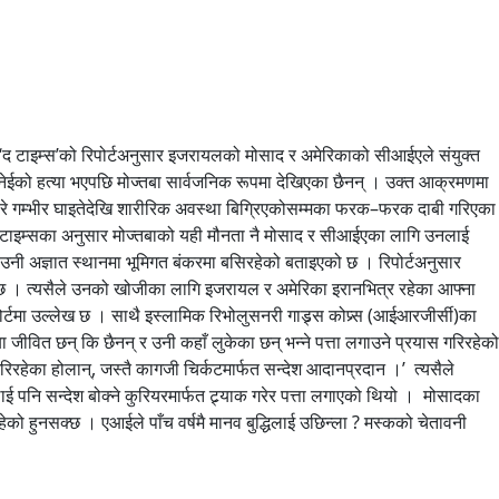
‘द टाइम्स’को रिपोर्टअनुसार इजरायलको मोसाद र अमेरिकाको सीआईएले संयुक्त
खामेनेईको हत्या भएपछि मोज्तबा सार्वजनिक रूपमा देखिएका छैनन् । उक्त आक्रमणमा
कबारे गम्भीर घाइतेदेखि शारीरिक अवस्था बिग्रिएकोसम्मका फरक–फरक दाबी गरिएका
 द टाइम्सका अनुसार मोज्तबाको यही मौनता नै मोसाद र सीआईएका लागि उनलाई
 उनी अज्ञात स्थानमा भूमिगत बंकरमा बसिरहेको बताइएको छ । रिपोर्टअनुसार
 छ । त्यसैले उनको खोजीका लागि इजरायल र अमेरिका इरानभित्र रहेका आफ्ना
िपोर्टमा उल्लेख छ । साथै इस्लामिक रिभोलुसनरी गाड्र्स कोप्र्स (आईआरजीर्सी)का
ीवित छन् कि छैनन् र उनी कहाँ लुकेका छन् भन्ने पत्ता लगाउने प्रयास गरिरहेको
गरिरहेका होलान्, जस्तै कागजी चिर्कटमार्फत सन्देश आदानप्रदान ।’ त्यसैले
 पनि सन्देश बोक्ने कुरियरमार्फत ट्र्याक गरेर पत्ता लगाएको थियो । मोसादका
को हुनसक्छ । एआईले पाँच वर्षमै मानव बुद्धिलाई उछिन्ला ? मस्कको चेतावनी