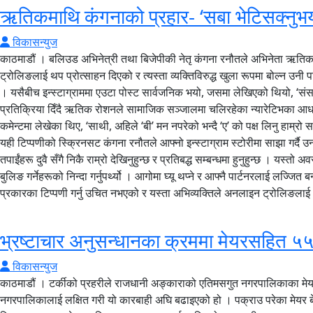
ऋतिकमाथि कंगनाको प्रहार- ‘सबा भेटिसक्नुभय
विकासन्युज
काठमाडौं । बलिउड अभिनेत्री तथा बिजेपीकी नेतृ कंगना रनौतले अभिनेता ऋति
ट्रोलिङलाई थप प्रोत्साहन दिएको र त्यस्ता व्यक्तिविरुद्ध खुला रूपमा बोल्न
। यसैबीच इन्स्टाग्राममा एउटा पोस्ट सार्वजनिक भयो, जसमा लेखिएको थियो, ‘संसा
प्रतिक्रिया दिँदै ऋतिक रोशनले सामाजिक सञ्जालमा चलिरहेका न्यारेटिभका आधार
कमेन्टमा लेखेका थिए, ‘साथी, अहिले ‘बी’ मन नपरेको भन्दै ‘ए’ को पक्ष लिनु हाम्र
यही टिप्पणीको स्क्रिनसट कंगना रनौतले आफ्नो इन्स्टाग्राम स्टोरीमा साझा गर्
तपाईंहरू दुवै सँगै निकै राम्रो देखिनुहुन्छ र प्रतिबद्ध सम्बन्धमा हुनुहुन्छ । 
बुलिङ गर्नेहरूको निन्दा गर्नुपर्थ्यो । आगोमा घ्यू थप्ने र आफ्नै पार्टनरलाई ल
प्रकारका टिप्पणी गर्नु उचित नभएको र यस्ता अभिव्यक्तिले अनलाइन ट्रोलिङलाई
भ्रष्टाचार अनुसन्धानका क्रममा मेयरसहित ५
विकासन्युज
काठमाडौं । टर्कीको प्रहरीले राजधानी अङ्काराको एतिमसगुत नगरपालिकाका मेयर
नगरपालिकालाई लक्षित गरी यो कारबाही अघि बढाइएको हो । पक्राउ परेका मेयर बेसि