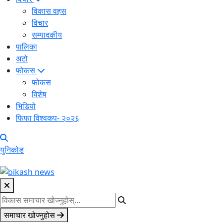
विकास वहस
विचार
सम्पादकीय
पालिका
अटो
फोकस
फोकस
विशेष
भिडियो
फिफा विश्वकप- २०२६
युनिकोड
समाचार खोज्नुहोस