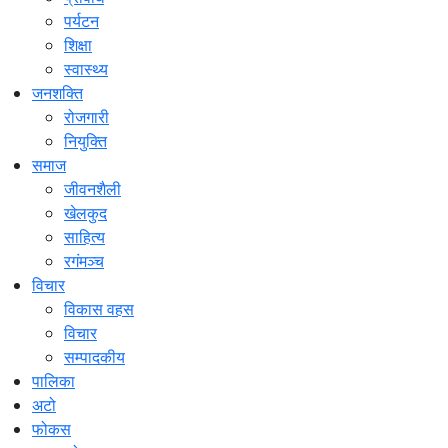
पर्यटन
शिक्षा
स्वास्थ्य
जनशक्ति
रोजगारी
नियुक्ति
समाज
जीवनशैली
खेलकुद
साहित्य
रगंमञ्च
विचार
विकास वहस
विचार
सम्पादकीय
पालिका
अटो
फोकस