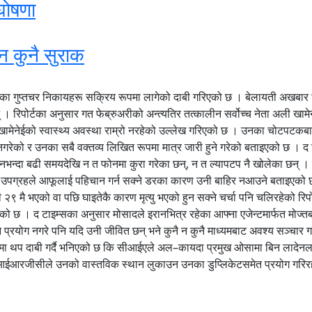
 घोषणा
न कुनै सुराक
काका गुप्तचर निकायहरू सक्रिय रूपमा लागेको दाबी गरिएको छ । बेलायती अखबार 
हुन् । रिपोर्टका अनुसार गत फेब्रुअरीको अन्त्यतिर तत्कालीन सर्वोच्च नेता अली 
तबा खामेनेईको स्वास्थ्य अवस्था राम्रो नरहेको उल्लेख गरिएको छ । उनका चोटपट
 नगरेको र उनका सबै वक्तव्य लिखित रूपमा मात्र जारी हुने गरेको बताइएको छ ।
िनभन्दा बढी समयदेखि न त फोनमा कुरा गरेका छन्, न त ल्यापटप नै खोलेका छन् ।
ुसी उपग्रहले आफूलाई पहिचान गर्न सक्ने डरका कारण उनी बाहिर नआउने बताइएको
ुअरी २९ मै भएको वा पछि घाइतेकै कारण मृत्यु भएको हुन सक्ने चर्चा पनि चलिरहेको र
छ । द टाइम्सका अनुसार मोसादले इरानभित्र रहेका आफ्ना एजेन्टमार्फत मोज्तबा ज
ोन प्रयोग नगरे पनि यदि उनी जीवित छन् भने कुनै न कुनै माध्यमबाट अवश्य सञ्चार 
र्टमा थप दाबी गर्दै भनिएको छ कि सीआईएले अल–कायदा प्रमुख ओसामा बिन लादेनलाई
् र आईआरजीसीले उनको वास्तविक स्थान लुकाउन उनका डुप्लिकेटसमेत प्रयोग गरिरहे