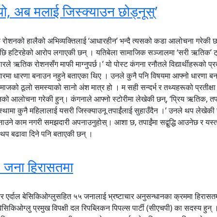
ो, अब मलाई जिस्क्याउन छोड्नूस्’
क रोशनको हालैको अभिव्यक्तिलाई ‘आधारहीन’ भन्दै त्यसको कडा आलोचना गरेकी 
 उनी पछि हटिरहेको आरोप लगाएकी छन् । यतिबेला सामाजिक सञ्जालमा ‘सरी ऋतिक’ 
रले ऋतिक रोशनसँग माफी माग्नुपर्छ।’ यो पोस्ट कंगना रनौतले विद्यार्थीहरूको प्
मा धारणा बनाउन नहुने बताएका थिए । उनले कुनै पनि विषयमा आफ्नो धारणा बनाउन
ो समाजको ठूलो समस्याको सानो अंश मात्र हो । म सही सन्दर्भ र तथ्यहरूको प्रतीक्ष
दै उनको आलोचना गरेकी हुन्। कंगनाले आफ्नो स्टोरीमा लेखेकी छन्, ‘प्रिय ऋतिक
यस्तो अवस्थामा कुनै महिलालाई यसरी जिस्क्याउनू तपाईंलाई सुहाउँदैन ।’ उनले थप ले
ज्जित बनाउने काम नगरी समझदारी अपनाउनुहोस्। आशा छ, तपाईंमा सद्बुद्धि आउनेछ र 
 थप बढावा दिने पनि बताएकी छन् ।
५ जना हिरासतमा
 एर्दाल बेसिकिओग्लुसहित ५५ जनालाई भ्रष्टाचार अनुसन्धानका क्रममा हिरासतम
किओग्लु प्रमुख विपक्षी दल रिपब्लिकन पिपल्स पार्टी (सीएचपी) का सदस्य हुन् ।