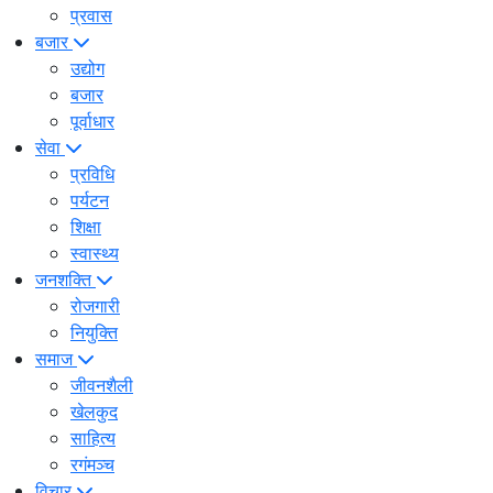
प्रवास
बजार
उद्योग
बजार
पूर्वाधार
सेवा
प्रविधि
पर्यटन
शिक्षा
स्वास्थ्य
जनशक्ति
रोजगारी
नियुक्ति
समाज
जीवनशैली
खेलकुद
साहित्य
रगंमञ्च
विचार