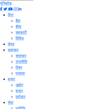
युनिकोड
वित्त
बैंक
बीमा
सहकारी
विविध
सेयर
समाचार
समाचार
राजनीति
विश्व
प्रवास
बजार
उद्योग
बजार
पूर्वाधार
सेवा
प्रविधि