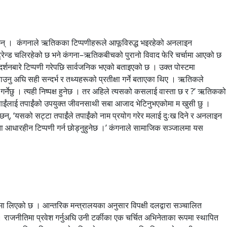
छन् । कंगनाले ऋतिकका टिप्पणीहरूले आफूविरुद्ध भइरहेको अनलाइन
ट्रेन्ड चलिरहेको छ भने कंगना–ऋतिकबीचको पुरानो विवाद फेरि चर्चामा आएको छ
रदर्शनबारे टिप्पणी गरेपछि सार्वजनिक भएको बताइएको छ । उक्त पोस्टमा
ु अघि सही सन्दर्भ र तथ्यहरूको प्रतीक्षा गर्ने बताएका थिए । ऋतिकले
ा गर्नेछु । त्यही निष्पक्ष हुनेछ । तर अहिले त्यसको कसलाई वास्ता छ र ?’ ऋतिकको
, तपाईंलाई तपाईंको उपयुक्त जीवनसाथी सबा आजाद भेटिनुभएकोमा म खुसी छु ।
खेकी छन्, ‘यसको सट्टा तपाईंले तपाईंको नाम प्रयोग गरेर मलाई दुःख दिने र अनलाइन
यस्ता आधारहीन टिप्पणी गर्न छोड्नुहुनेछ ।’ कंगनाले सामाजिक सञ्जालमा यस
ा लिएको छ । आन्तरिक मन्त्रालयका अनुसार विपक्षी दलद्वारा सञ्चालित
 राजनीतिमा प्रवेश गर्नुअघि उनी टर्कीका एक चर्चित अभिनेताका रूपमा स्थापित