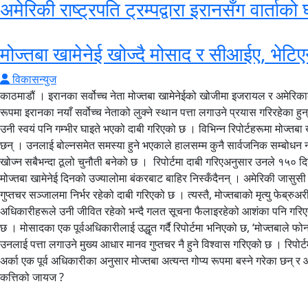
अमेरिकी राष्ट्रपति ट्रम्पद्वारा इरानसँग वार्ताको
मोज्तबा खामेनेई खोज्दै मोसाद र सीआईए, भेटिए
विकासन्युज
काठमाडौं । इरानका सर्वोच्च नेता मोज्तबा खामेनेईको खोजीमा इजरायल र अमेरि
रूपमा इरानका नयाँ सर्वोच्च नेताको लुक्ने स्थान पत्ता लगाउने प्रयास गरिरहेका 
उनी स्वयं पनि गम्भीर घाइते भएको दाबी गरिएको छ । विभिन्न रिपोर्टहरूमा मोज्
छन् । उनलाई बोल्नसमेत समस्या हुने भएकाले हालसम्म कुनै सार्वजनिक सम्बोधन
खोज्न सबैभन्दा ठूलो चुनौती बनेको छ । रिपोर्टमा दाबी गरिएअनुसार उनले १५० द
मोज्तबा खामेनेई दिनको उज्यालोमा बंकरबाट बाहिर निस्कँदैनन् । अमेरिकी जास
गुप्तचर सञ्जालमा निर्भर रहेको दाबी गरिएको छ । त्यस्तै, मोज्तबाको मृत्यु फेब्र
अधिकारीहरूले उनी जीवित रहेको भन्दै गलत सूचना फैलाइरहेको आशंका पनि गरिएको 
छ । मोसादका एक पूर्वअधिकारीलाई उद्धृत गर्दै रिपोर्टमा भनिएको छ, ‘मोज्तबाले फ
उनलाई पत्ता लगाउने मुख्य आधार मानव गुप्तचर नै हुने विश्वास गरिएको छ । रिपो
अर्का एक पूर्व अधिकारीका अनुसार मोज्तबा अत्यन्त गोप्य रूपमा बस्ने गरेका छन
कत्तिको जायज ?