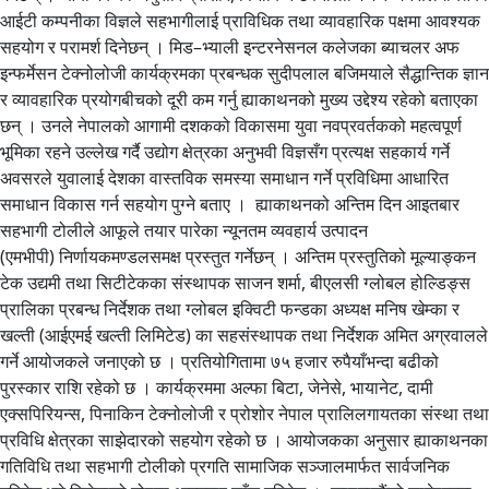
आईटी कम्पनीका विज्ञले सहभागीलाई प्राविधिक तथा व्यावहारिक पक्षमा आवश्यक
सहयोग र परामर्श दिनेछन् । मिड–भ्याली इन्टरनेसनल कलेजका ब्याचलर अफ
इन्फर्मेसन टेक्नोलोजी कार्यक्रमका प्रबन्धक सुदीपलाल बजिमयाले सैद्धान्तिक ज्ञान
र व्यावहारिक प्रयोगबीचको दूरी कम गर्नु ह्याकाथनको मुख्य उद्देश्य रहेको बताएका
छन् । उनले नेपालको आगामी दशकको विकासमा युवा नवप्रवर्तकको महत्वपूर्ण
भूमिका रहने उल्लेख गर्दै उद्योग क्षेत्रका अनुभवी विज्ञसँग प्रत्यक्ष सहकार्य गर्ने
अवसरले युवालाई देशका वास्तविक समस्या समाधान गर्ने प्रविधिमा आधारित
समाधान विकास गर्न सहयोग पुग्ने बताए । ह्याकाथनको अन्तिम दिन आइतबार
सहभागी टोलीले आफूले तयार पारेका न्यूनतम व्यवहार्य उत्पादन
(एमभीपी) निर्णायकमण्डलसमक्ष प्रस्तुत गर्नेछन् । अन्तिम प्रस्तुतिको मूल्याङ्कन
टेक उद्यमी तथा सिटीटेकका संस्थापक साजन शर्मा, बीएलसी ग्लोबल होल्डिङ्स
प्रालिका प्रबन्ध निर्देशक तथा ग्लोबल इक्विटी फन्डका अध्यक्ष मनिष खेम्का र
खल्ती (आईएमई खल्ती लिमिटेड) का सहसंस्थापक तथा निर्देशक अमित अग्रवालले
गर्ने आयोजकले जनाएको छ । प्रतियोगितामा ७५ हजार रुपैयाँभन्दा बढीको
पुरस्कार राशि रहेको छ । कार्यक्रममा अल्फा बिटा, जेनेसे, भायानेट, दामी
एक्सपिरियन्स, पिनाकिन टेक्नोलोजी र प्रोशोर नेपाल प्रालिलगायतका संस्था तथा
प्रविधि क्षेत्रका साझेदारको सहयोग रहेको छ । आयोजकका अनुसार ह्याकाथनका
गतिविधि तथा सहभागी टोलीको प्रगति सामाजिक सञ्जालमार्फत सार्वजनिक