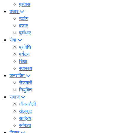
प्रवास
बजार
उद्योग
बजार
पूर्वाधार
सेवा
प्रविधि
पर्यटन
शिक्षा
स्वास्थ्य
जनशक्ति
रोजगारी
नियुक्ति
समाज
जीवनशैली
खेलकुद
साहित्य
रगंमञ्च
विचार