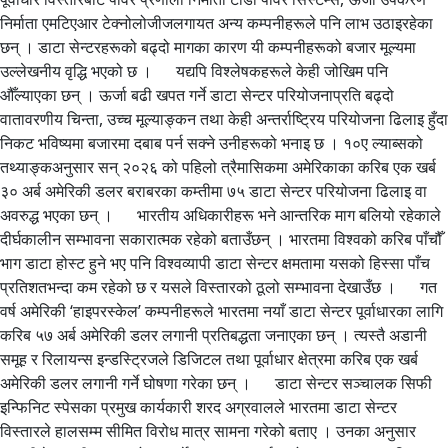
निर्माता एमटिएआर टेक्नोलोजीजलगायत अन्य कम्पनीहरूले पनि लाभ उठाइरहेका
छन् । डाटा सेन्टरहरूको बढ्दो मागका कारण यी कम्पनीहरूको बजार मूल्यमा
उल्लेखनीय वृद्धि भएको छ । यद्यपि विश्लेषकहरूले केही जोखिम पनि
औँल्याएका छन् । ऊर्जा बढी खपत गर्ने डाटा सेन्टर परियोजनाप्रति बढ्दो
वातावरणीय चिन्ता, उच्च मूल्याङ्कन तथा केही अन्तर्राष्ट्रिय परियोजना ढिलाइ हुँदा
निकट भविष्यमा बजारमा दबाब पर्न सक्ने उनीहरूको भनाइ छ । १०ए ल्याब्सको
तथ्याङ्कअनुसार सन् २०२६ को पहिलो त्रैमासिकमा अमेरिकाका करिब एक खर्ब
३० अर्ब अमेरिकी डलर बराबरका कम्तीमा ७५ डाटा सेन्टर परियोजना ढिलाइ वा
अवरुद्ध भएका छन् । भारतीय अधिकारीहरू भने आन्तरिक माग बलियो रहेकाले
दीर्घकालीन सम्भावना सकारात्मक रहेको बताउँछन् । भारतमा विश्वको करिब पाँचौँ
भाग डाटा होस्ट हुने भए पनि विश्वव्यापी डाटा सेन्टर क्षमतामा यसको हिस्सा पाँच
प्रतिशतभन्दा कम रहेको छ र यसले विस्तारको ठूलो सम्भावना देखाउँछ । गत
वर्ष अमेरिकी ‘हाइपरस्केल’ कम्पनीहरूले भारतमा नयाँ डाटा सेन्टर पूर्वाधारका लागि
करिब ५७ अर्ब अमेरिकी डलर लगानी प्रतिबद्धता जनाएका छन् । त्यस्तै अडानी
समूह र रिलायन्स इन्डस्ट्रिजले डिजिटल तथा पूर्वाधार क्षेत्रमा करिब एक खर्ब
अमेरिकी डलर लगानी गर्ने घोषणा गरेका छन् । डाटा सेन्टर सञ्चालक सिफी
इन्फिनिट स्पेसका प्रमुख कार्यकारी शरद अग्रवालले भारतमा डाटा सेन्टर
विस्तारले हालसम्म सीमित विरोध मात्र सामना गरेको बताए । उनका अनुसार