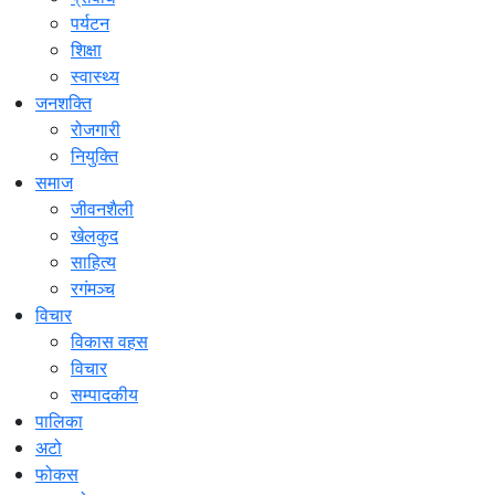
पर्यटन
शिक्षा
स्वास्थ्य
जनशक्ति
रोजगारी
नियुक्ति
समाज
जीवनशैली
खेलकुद
साहित्य
रगंमञ्च
विचार
विकास वहस
विचार
सम्पादकीय
पालिका
अटो
फोकस