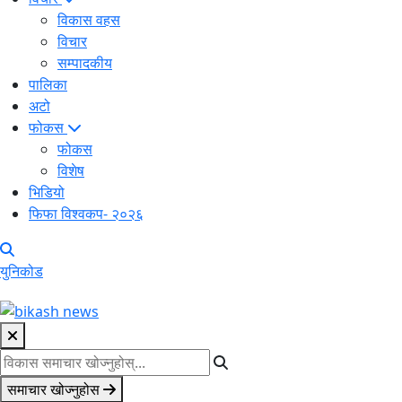
विकास वहस
विचार
सम्पादकीय
पालिका
अटो
फोकस
फोकस
विशेष
भिडियो
फिफा विश्वकप- २०२६
युनिकोड
समाचार खोज्नुहोस