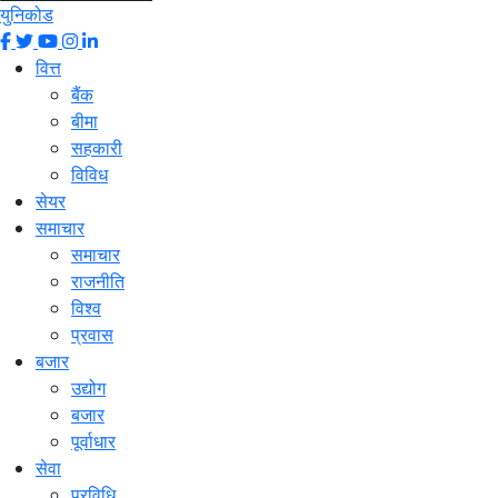
युनिकोड
वित्त
बैंक
बीमा
सहकारी
विविध
सेयर
समाचार
समाचार
राजनीति
विश्व
प्रवास
बजार
उद्योग
बजार
पूर्वाधार
सेवा
प्रविधि