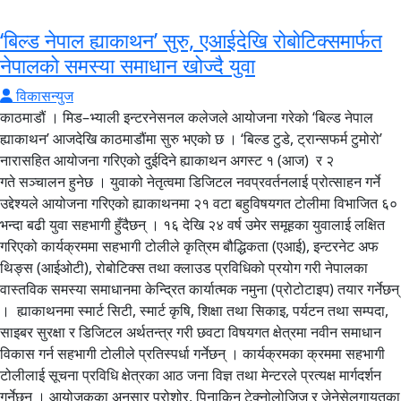
‘बिल्ड नेपाल ह्याकाथन’ सुरु, एआईदेखि रोबोटिक्समार्फत
नेपालको समस्या समाधान खोज्दै युवा
विकासन्युज
काठमाडौं । मिड–भ्याली इन्टरनेसनल कलेजले आयोजना गरेको ‘बिल्ड नेपाल
ह्याकाथन’ आजदेखि काठमाडौंमा सुरु भएको छ । ‘बिल्ड टुडे, ट्रान्सफर्म टुमोरो’
नारासहित आयोजना गरिएको दुईदिने ह्याकाथन अगस्ट १ (आज) र २
गते सञ्चालन हुनेछ । युवाको नेतृत्वमा डिजिटल नवप्रवर्तनलाई प्रोत्साहन गर्ने
उद्देश्यले आयोजना गरिएको ह्याकाथनमा २१ वटा बहुविषयगत टोलीमा विभाजित ६०
भन्दा बढी युवा सहभागी हुँदैछन् । १६ देखि २४ वर्ष उमेर समूहका युवालाई लक्षित
गरिएको कार्यक्रममा सहभागी टोलीले कृत्रिम बौद्धिकता (एआई), इन्टरनेट अफ
थिङ्स (आईओटी), रोबोटिक्स तथा क्लाउड प्रविधिको प्रयोग गरी नेपालका
वास्तविक समस्या समाधानमा केन्द्रित कार्यात्मक नमुना (प्रोटोटाइप) तयार गर्नेछन्
। ह्याकाथनमा स्मार्ट सिटी, स्मार्ट कृषि, शिक्षा तथा सिकाइ, पर्यटन तथा सम्पदा,
साइबर सुरक्षा र डिजिटल अर्थतन्त्र गरी छवटा विषयगत क्षेत्रमा नवीन समाधान
विकास गर्न सहभागी टोलीले प्रतिस्पर्धा गर्नेछन् । कार्यक्रमका क्रममा सहभागी
टोलीलाई सूचना प्रविधि क्षेत्रका आठ जना विज्ञ तथा मेन्टरले प्रत्यक्ष मार्गदर्शन
गर्नेछन् । आयोजकका अनुसार प्रोशोर, पिनाकिन टेक्नोलोजिज र जेनेसेलगायतका