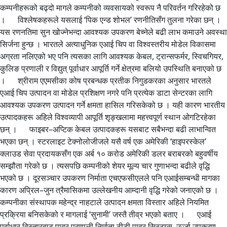
कम्पनीहरूको बढ्दो मागले कम्पनीको व्यवसायको स्वरूप नै परिवर्तन गरिरहेको छ
। विश्लेषकहरूले यसलाई ‘पिक एन्ड शोभल’ रणनीतिसँग तुलना गरेका छन् ।
यस रणनतिमा सुन खोज्नेभन्दा आवश्यक उपकरण बेच्नेले बढी लाभ कमाउने अवस्था
सिर्जना हुन्छ । भारतले अत्याधुनिक एआई चिप वा विश्वस्तरीय मोडेल विकासमा
अग्रता नलिएको भए पनि त्यसका लागि आवश्यक केबल, ट्रान्सफर्मर, स्विचगियर,
कुलिङ प्रणाली र विद्युत् पूर्वाधार आपूर्ति गर्ने क्षेत्रमा बलियो उपस्थिति बनाएको छ
। श्रीराम एएमसीका कोष प्रबन्धक प्रतीक निगुडकरका अनुसार भारतले
एआई चिप उत्पादन वा मोडेल प्रशिक्षण नगरे पनि प्रत्येक डाटा सेन्टरका लागि
आवश्यक उपकरण उत्पादन गर्ने क्षमता हासिल गरिसकेको छ । यही कारण भारतीय
उत्पादकहरू अहिले विश्वव्यापी आपूर्ति शृङ्खलामा महत्त्वपूर्ण स्थान ओगटिरहेका
छन् । फाइबर–अप्टिक केबल उत्पादकहरू यसबाट सबैभन्दा बढी लाभान्वित
भएका छन् । स्टरलाइट टेक्नोलोजीजले यसै वर्ष एक अमेरिकी ‘हाइपरस्केल’
क्लाउड सेवा प्रदायकसँग एक अर्ब १० करोड अमेरिकी डलर बराबरको बहुवर्षीय
सम्झौता गरेको छ । त्यसपछि कम्पनीको शेयर मूल्य चार गुणाभन्दा बढीले वृद्धि
भएको छ । दूरसञ्चार उपकरण निर्माता एचएफसीएलले पनि एआईसम्बन्धी मागका
कारण अप्रिल–जुन त्रैमासिकमा उल्लेखनीय आम्दानी वृद्धि गरेको जनाएको छ ।
कम्पनीका संस्थापक महेन्द्र नाहटाले उत्पादन क्षमता विस्तार अहिले नियमित
प्रक्रिया बनिसकेको र मागलाई ‘सुनामी’ जस्तै तीव्र भएको बताए । एआई
पूर्वाधार विस्तारबाट पावर प्रणाली निर्माता टीडी पावर सिस्टम्स, ऊर्जा उपकरण