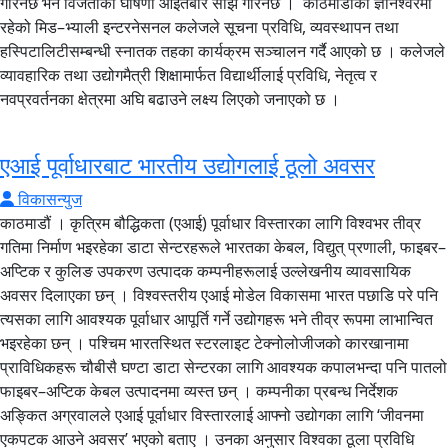
गरिनेछ भने विजेताको घोषणा आइतबार साँझ गरिनेछ । काठमाडौंको ज्ञानेश्वरमा
रहेको मिड–भ्याली इन्टरनेसनल कलेजले सूचना प्रविधि, व्यवस्थापन तथा
हस्पिटालिटीसम्बन्धी स्नातक तहका कार्यक्रम सञ्चालन गर्दै आएको छ । कलेजले
व्यावहारिक तथा उद्योगमैत्री शिक्षामार्फत विद्यार्थीलाई प्रविधि, नेतृत्व र
नवप्रवर्तनका क्षेत्रमा अघि बढाउने लक्ष्य लिएको जनाएको छ ।
एआई पूर्वाधारबाट भारतीय उद्योगलाई ठूलो अवसर
विकासन्युज
काठमाडौं । कृत्रिम बौद्धिकता (एआई) पूर्वाधार विस्तारका लागि विश्वभर तीव्र
गतिमा निर्माण भइरहेका डाटा सेन्टरहरूले भारतका केबल, विद्युत् प्रणाली, फाइबर–
अप्टिक र कुलिङ उपकरण उत्पादक कम्पनीहरूलाई उल्लेखनीय व्यावसायिक
अवसर दिलाएका छन् । विश्वस्तरीय एआई मोडेल विकासमा भारत पछाडि परे पनि
त्यसका लागि आवश्यक पूर्वाधार आपूर्ति गर्ने उद्योगहरू भने तीव्र रूपमा लाभान्वित
भइरहेका छन् । पश्चिम भारतस्थित स्टरलाइट टेक्नोलोजीजको कारखानामा
प्राविधिकहरू चौबीसै घण्टा डाटा सेन्टरका लागि आवश्यक कपालभन्दा पनि पातलो
फाइबर–अप्टिक केबल उत्पादनमा व्यस्त छन् । कम्पनीका प्रबन्ध निर्देशक
अङ्कित अग्रवालले एआई पूर्वाधार विस्तारलाई आफ्नो उद्योगका लागि ‘जीवनमा
एकपटक आउने अवसर’ भएको बताए । उनका अनुसार विश्वका ठूला प्रविधि