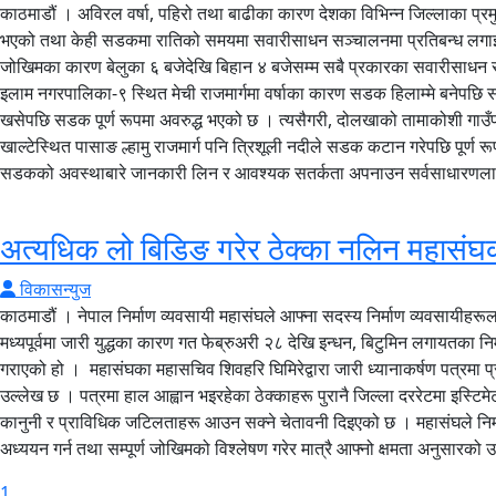
काठमाडौं । अविरल वर्षा, पहिरो तथा बाढीका कारण देशका विभिन्न जिल्लाका प्र
भएको तथा केही सडकमा रातिको समयमा सवारीसाधन सञ्चालनमा प्रतिबन्ध लगाइएको 
जोखिमका कारण बेलुका ६ बजेदेखि बिहान ४ बजेसम्म सबै प्रकारका सवारीसाधन 
इलाम नगरपालिका-९ स्थित मेची राजमार्गमा वर्षाका कारण सडक हिलाम्मे बनेपछि स
खसेपछि सडक पूर्ण रूपमा अवरुद्ध भएको छ । त्यसैगरी, दोलखाको तामाकोशी गाउ
खाल्टेस्थित पासाङ ल्हामु राजमार्ग पनि त्रिशूली नदीले सडक कटान गरेपछि पूर्ण
सडकको अवस्थाबारे जानकारी लिन र आवश्यक सतर्कता अपनाउन सर्वसाधारणलाई
अत्यधिक लो बिडिङ गरेर ठेक्का नलिन महासं
विकासन्युज
काठमाडौं । नेपाल निर्माण व्यवसायी महासंघले आफ्ना सदस्य निर्माण व्यवसायीहरूल
मध्यपूर्वमा जारी युद्धका कारण गत फेब्रुअरी २८ देखि इन्धन, बिटुमिन लगायतका निर्म
गराएको हो । महासंघका महासचिव शिवहरि घिमिरेद्वारा जारी ध्यानाकर्षण पत्रमा प
उल्लेख छ । पत्रमा हाल आह्वान भइरहेका ठेक्काहरू पुरानै जिल्ला दररेटमा इस्टि
कानुनी र प्राविधिक जटिलताहरू आउन सक्ने चेतावनी दिइएको छ । महासंघले निर्म
अध्ययन गर्न तथा सम्पूर्ण जोखिमको विश्लेषण गरेर मात्रै आफ्नो क्षमता अनुसारको 
1