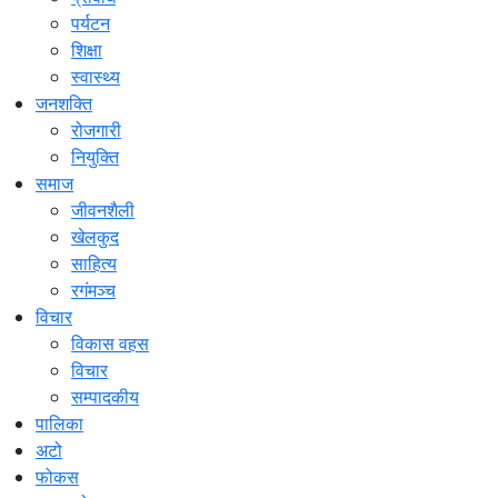
पर्यटन
शिक्षा
स्वास्थ्य
जनशक्ति
रोजगारी
नियुक्ति
समाज
जीवनशैली
खेलकुद
साहित्य
रगंमञ्च
विचार
विकास वहस
विचार
सम्पादकीय
पालिका
अटो
फोकस