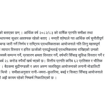
नेको बताएका छन् । आर्थिक वर्ष २०८२/८३ को वार्षिक प्रगति समीक्षा तथा
पनमा सुधार आवश्यक रहेको बताए । मन्त्री श्रेष्ठले गत आर्थिक वर्ष चुनौतीपूर्ण
ड जारी गर्ने निर्णय र राष्ट्रिय प्राथमिकताका आयोजनाले गति लिनु महत्वपूर्ण
्यापार विस्तार र हरित ऊर्जाको प्रवर्द्धनलाई प्राथमिकतामा राखिएको उनको
म्पन्न गर्ने, प्रसारण क्षमता विस्तार गर्ने, वर्षभरि सिँचाइ सुविधा विस्तार गर्ने र
र्ब २८ करोड रुपैयाँ खर्च भएको छ। वित्तीय प्रगति करिब ६२ प्रतिशत र भौतिक
को छ । बैठकमा बुढीगण्डकी र अपर अरुण जलविद्युत आयोजनाको लगानी मोडालिटी
गरिएको थियो । समीक्षाअनुसार रानी–जमरा–कुलरिया, बबई र सिक्टा सिँचाइ आयोजनाले
ती अझै कायम रहेको निष्कर्ष निकालिएको छ ।