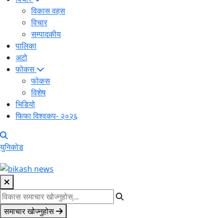
विकास वहस
विचार
सम्पादकीय
पालिका
अटो
फोकस
फोकस
विशेष
भिडियो
फिफा विश्वकप- २०२६
युनिकोड
समाचार खोज्नुहोस