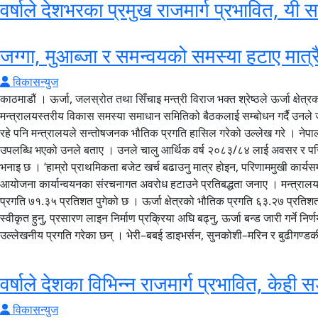
वर्षाले देशभरका प्रमुख राजमार्ग प्रभावित, यी स
जग्गा, मुआब्जा र समन्वयको समस्या हटाए मात्रै ऊर्
विकासन्युज
काठमाडौं । ऊर्जा, जलस्रोत तथा सिँचाइ मन्त्री विराज भक्त श्रेष्ठले ऊर्जा क्ष
मन्त्रालयस्तरीय विकास समस्या समाधान समितिको बैठकलाई सम्बोधन गर्दै उनले जग्ग
रहे पनि मन्त्रालयले सन्तोषजनक भौतिक प्रगति हासिल गरेको उल्लेख गरे । नेपाल–भा
उपलब्धि भएको उनले बताए । उनले चालु आर्थिक वर्ष २०८३/८४ लाई अवसर र परिणामक
भनाइ छ । ‘हाम्रो प्राथमिकता बजेट खर्च बढाउनु मात्र होइन, परिणाममुखी कार्यसम्पादन 
आयोजना कार्यान्वयनका संरचनागत अवरोध हटाउने प्रतिबद्धता जनाए । मन्त्रालयक
प्रगति ७१.३५ प्रतिशत पुगेको छ । ऊर्जा क्षेत्रको भौतिक प्रगति ६३.२७ प्रत
स्वीकृत हुनु, प्रसारण लाइन निर्माण प्रक्रिया अघि बढ्नु, ऊर्जा बन्ड जारी गर्न
उल्लेखनीय प्रगति गरेका छन् । भेरी–बबई डाइभर्सन, सुनकोशी–मरिन र बुढीगण्ड
वर्षाले देशका विभिन्न राजमार्ग प्रभावित, केही स
विकासन्युज