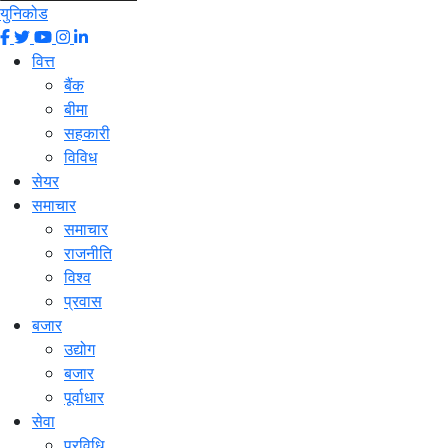
युनिकोड
वित्त
बैंक
बीमा
सहकारी
विविध
सेयर
समाचार
समाचार
राजनीति
विश्व
प्रवास
बजार
उद्योग
बजार
पूर्वाधार
सेवा
प्रविधि