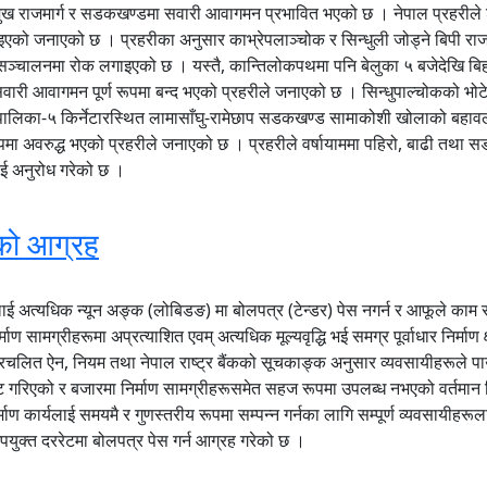
मुख राजमार्ग र सडकखण्डमा सवारी आवागमन प्रभावित भएको छ । नेपाल प्रहरीले शन
जनाएको छ । प्रहरीका अनुसार काभ्रेपलाञ्चोक र सिन्धुली जोड्ने बिपी राजमार
सञ्चालनमा रोक लगाइएको छ । यस्तै, कान्तिलोकपथमा पनि बेलुका ५ बजेदेखि बि
वारी आवागमन पूर्ण रूपमा बन्द भएको प्रहरीले जनाएको छ । सिन्धुपाल्चोकको भोटे
ँपालिका-५ किर्नेटारस्थित लामासाँघु-रामेछाप सडकखण्ड सामाकोशी खोलाको बहाव
 रूपमा अवरुद्ध भएको प्रहरीले जनाएको छ । प्रहरीले वर्षायाममा पहिरो, बाढी तथ
 अनुरोध गरेको छ ।
घको आग्रह
ाई अत्यधिक न्यून अङ्क (लोबिडङ) मा बोलपत्र (टेन्डर) पेस नगर्न र आफूले काम सम्
ाण सामग्रीहरूमा अप्रत्याशित एवम् अत्यधिक मूल्यवृद्धि भई समग्र पूर्वाधार निर्माण
्रचलित ऐन, नियम तथा नेपाल राष्ट्र बैंकको सूचकाङ्क अनुसार व्यवसायीहरूले पाउ
मेट गरिएको र बजारमा निर्माण सामग्रीहरूसमेत सहज रूपमा उपलब्ध नभएको वर्तमान स
ाण कार्यलाई समयमै र गुणस्तरीय रूपमा सम्पन्न गर्नका लागि सम्पूर्ण व्यवसायी
उपयुक्त दररेटमा बोलपत्र पेस गर्न आग्रह गरेको छ ।