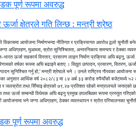
डक पूर्ण रूपमा अवरुद्ध
जा क्षेत्रले गति लिन्छ : मन्त्री श्रेष्ठ
ेत्रको विकासमा आयोजना निर्माणभन्दा नीतिगत र प्रक्रियागत अवरोध ठूलो चुनौती ब
ा अधिग्रहण, मुआब्जा, स्रोत सुनिश्चितता, अन्तरनिकाय समन्वय र ठेक्का व्यवस्था
रत ऊर्जा सहकार्य विस्तार, प्रसारण लाइन निर्माण प्रक्रिया अघि बढ्नु, ऊर्जा बन्
ो वर्षका रूपमा अघि बढाइने बताए । विद्युत उत्पादन, प्रसारण, वितरण, ऊर्जा व
सुनिश्चित गर्नु हो,’ मन्त्री श्रेष्ठले भने । उनले राष्ट्रिय गौरवका आयोजना समयमै स
ा अनुसार आर्थिक वर्ष २०८२/८३ मा ८४ अर्ब ३३ करोड रुपैयाँको बजेटमध्ये ५२ अ
िशत र जलस्रोत तथा सिँचाइ क्षेत्रको ७९.२७ प्रतिशत रहेको मन्त्रालयले जनाए
े निर्णय तथा ऊर्जा सम्बन्धी विधेयक अघि बढ्नु प्रमुख उपलब्धिका रूपमा प्रस्तुत 
की आयोजनामा भने जग्गा अधिग्रहण, ठेक्का व्यवस्थापन र स्रोत परिचालनका चुनौ
डक पूर्ण रूपमा अवरुद्ध