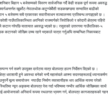
िबार बिहान ५ बजेसम्मको विवरण सार्वजनिक गर्दै केही सडक पूर्ण रूपमा अवरुद्ध
्गअन्तर्गत खुर्कोट-नेपालथोक-कटुन्जेबेँसी सडकखण्डमा सम्भावित बाढीको
हान ५ बजेसम्म सबै प्रकारका सवारीसाधन सञ्चालनमा प्रतिबन्ध लगाइएको छ ।
कोशी गाउँपालिकास्थित अरनिको राजमार्गको जिरोकिलो र कोदारी क्षेत्रमा पहिरो
ले कटान गरेपछि यातायात अवरुद्ध भएको छ। रसुवाको उत्तरगया गाउँपालिका-५
ा सडक कटानको जोखिम उच्च रहने भएकाले यात्रा गर्नुअघि सम्बन्धित निकायबाट
पन्न गर्न सक्ने उपयुक्त दररेटमा मात्र बोलपत्र हाल्न निर्देशन दिएको छ ।
 क्षेत्र धराशायी हुने अवस्था बनेको भन्दै महासंघले आफ्ना सदस्यहरूलाई ध्यानाकर्षण
नुपर्ने मूल्य समायोजन नपाउँदा निर्माण व्यवसायीहरू थप आर्थिक मारमा परेको
्थितिमा न्यून अङ्कमा बोलपत्र पेस गर्दा भविष्यमा गम्भीर आर्थिक जोखिमका साथै
हरूलाई आयोजनाको अनिवार्य रूपमा स्थलगत भ्रमण गर्न, बोलपत्र कागजातहरूको गहन