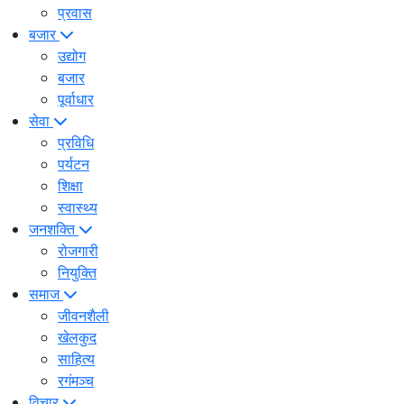
प्रवास
बजार
उद्योग
बजार
पूर्वाधार
सेवा
प्रविधि
पर्यटन
शिक्षा
स्वास्थ्य
जनशक्ति
रोजगारी
नियुक्ति
समाज
जीवनशैली
खेलकुद
साहित्य
रगंमञ्च
विचार