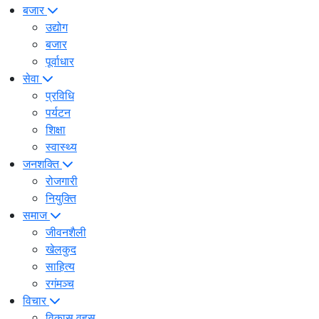
बजार
उद्योग
बजार
पूर्वाधार
सेवा
प्रविधि
पर्यटन
शिक्षा
स्वास्थ्य
जनशक्ति
रोजगारी
नियुक्ति
समाज
जीवनशैली
खेलकुद
साहित्य
रगंमञ्च
विचार
विकास वहस