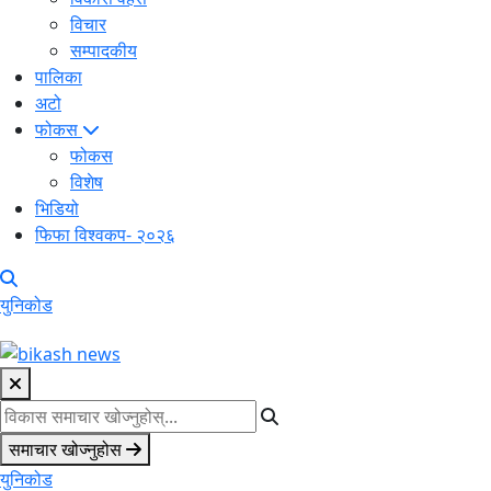
विचार
सम्पादकीय
पालिका
अटो
फोकस
फोकस
विशेष
भिडियो
फिफा विश्वकप- २०२६
युनिकोड
समाचार खोज्नुहोस
युनिकोड