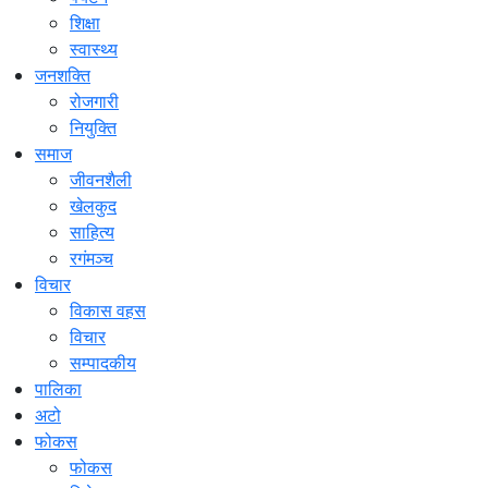
शिक्षा
स्वास्थ्य
जनशक्ति
रोजगारी
नियुक्ति
समाज
जीवनशैली
खेलकुद
साहित्य
रगंमञ्च
विचार
विकास वहस
विचार
सम्पादकीय
पालिका
अटो
फोकस
फोकस