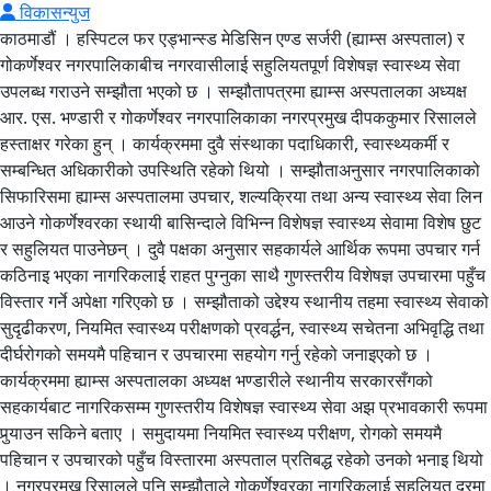
विकासन्युज
काठमाडौं । हस्पिटल फर एड्भान्स्ड मेडिसिन एण्ड सर्जरी (ह्याम्स अस्पताल) र
गोकर्णेश्वर नगरपालिकाबीच नगरवासीलाई सहुलियतपूर्ण विशेषज्ञ स्वास्थ्य सेवा
उपलब्ध गराउने सम्झौता भएको छ । सम्झौतापत्रमा ह्याम्स अस्पतालका अध्यक्ष
आर. एस. भण्डारी र गोकर्णेश्वर नगरपालिकाका नगरप्रमुख दीपककुमार रिसालले
हस्ताक्षर गरेका हुन् । कार्यक्रममा दुवै संस्थाका पदाधिकारी, स्वास्थ्यकर्मी र
सम्बन्धित अधिकारीको उपस्थिति रहेको थियो । सम्झौताअनुसार नगरपालिकाको
सिफारिसमा ह्याम्स अस्पतालमा उपचार, शल्यक्रिया तथा अन्य स्वास्थ्य सेवा लिन
आउने गोकर्णेश्वरका स्थायी बासिन्दाले विभिन्न विशेषज्ञ स्वास्थ्य सेवामा विशेष छुट
र सहुलियत पाउनेछन् । दुवै पक्षका अनुसार सहकार्यले आर्थिक रूपमा उपचार गर्न
कठिनाइ भएका नागरिकलाई राहत पुग्नुका साथै गुणस्तरीय विशेषज्ञ उपचारमा पहुँच
विस्तार गर्ने अपेक्षा गरिएको छ । सम्झौताको उद्देश्य स्थानीय तहमा स्वास्थ्य सेवाको
सुदृढीकरण, नियमित स्वास्थ्य परीक्षणको प्रवर्द्धन, स्वास्थ्य सचेतना अभिवृद्धि तथा
दीर्घरोगको समयमै पहिचान र उपचारमा सहयोग गर्नु रहेको जनाइएको छ ।
कार्यक्रममा ह्याम्स अस्पतालका अध्यक्ष भण्डारीले स्थानीय सरकारसँगको
सहकार्यबाट नागरिकसम्म गुणस्तरीय विशेषज्ञ स्वास्थ्य सेवा अझ प्रभावकारी रूपमा
पुर्‍याउन सकिने बताए । समुदायमा नियमित स्वास्थ्य परीक्षण, रोगको समयमै
पहिचान र उपचारको पहुँच विस्तारमा अस्पताल प्रतिबद्ध रहेको उनको भनाइ थियो
। नगरप्रमुख रिसालले पनि सम्झौताले गोकर्णेश्वरका नागरिकलाई सहुलियत दरमा