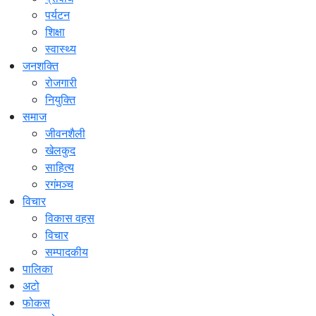
पर्यटन
शिक्षा
स्वास्थ्य
जनशक्ति
रोजगारी
नियुक्ति
समाज
जीवनशैली
खेलकुद
साहित्य
रगंमञ्च
विचार
विकास वहस
विचार
सम्पादकीय
पालिका
अटो
फोकस