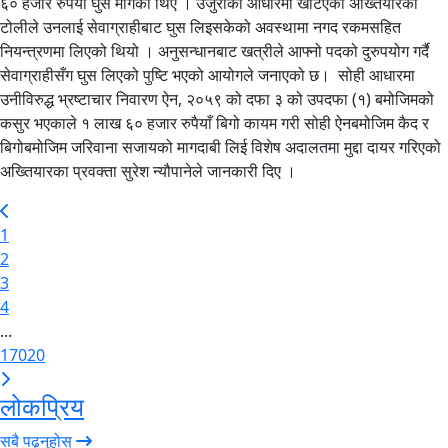
६० हजार रुपैयाँ घुस मागेका थिए । उजुरीका आधारमा खटिएको अख्तियारको
टोलीले उनलाई सेवाग्राहीबाट घुस लिइसकेको अवस्थामा नगद रकमसहित
नियन्त्रणमा लिएको थियो । अनुसन्धानबाट खत्रीले आफ्नो पदको दुरुपयोग गर्दै
सेवाग्राहीसँग घुस लिएको पुष्टि भएको आयोगले जनाएको छ। सोही आधारमा
उनीविरुद्ध भ्रष्टाचार निवारण ऐन, २०५९ को दफा ३ को उपदफा (१) बमोजिमको
कसुर भएकाले १ लाख ६० हजार रुपैयाँ बिगो कायम गरी सोही ऐनबमोजिम कैद र
बिगोबमोजिम जरिवाना सजायको मागदाबी लिई विशेष अदालतमा मुद्दा दायर गरिएको
अख्तियारका प्रवक्ता सुरेश न्यौपानेले जानकारी दिए ।
1
2
3
4
...
17020
लोकप्रिय
सबै पढ्नुहोस्