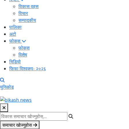
विकास वहस
विचार
सम्पादकीय
पालिका
अटो
फोकस
फोकस
विशेष
भिडियो
फिफा विश्वकप- २०२६
युनिकोड
समाचार खोज्नुहोस