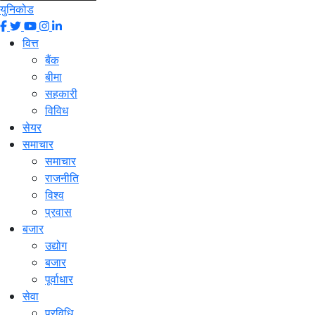
युनिकोड
वित्त
बैंक
बीमा
सहकारी
विविध
सेयर
समाचार
समाचार
राजनीति
विश्व
प्रवास
बजार
उद्योग
बजार
पूर्वाधार
सेवा
प्रविधि