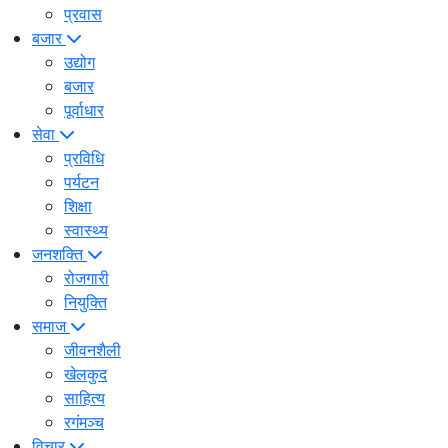
प्रवास
बजार
उद्योग
बजार
पूर्वाधार
सेवा
प्रविधि
पर्यटन
शिक्षा
स्वास्थ्य
जनशक्ति
रोजगारी
नियुक्ति
समाज
जीवनशैली
खेलकुद
साहित्य
रगंमञ्च
विचार