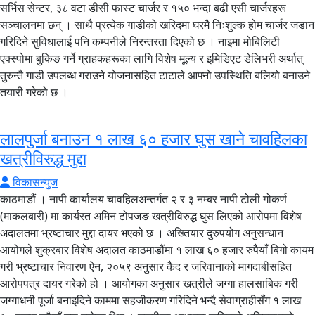
सर्भिस सेन्टर, ३८ वटा डीसी फास्ट चार्जर र १५० भन्दा बढी एसी चार्जरहरू
सञ्चालनमा छन् । साथै प्रत्येक गाडीको खरिदमा घरमै निःशुल्क होम चार्जर जडान
गरिदिने सुविधालाई पनि कम्पनीले निरन्तरता दिएको छ । नाइमा मोबिलिटी
एक्स्पोमा बुकिङ गर्ने ग्राहकहरूका लागि विशेष मूल्य र इमिडिएट डेलिभरी अर्थात्
तुरुन्तै गाडी उपलब्ध गराउने योजनासहित टाटाले आफ्नो उपस्थिति बलियो बनाउने
तयारी गरेको छ ।
लालपुर्जा बनाउन १ लाख ६० हजार घुस खाने चावहिलका
खत्रीविरुद्ध मुद्दा
विकासन्युज
काठमाडौं । नापी कार्यालय चावहिलअन्तर्गत २ र ३ नम्बर नापी टोली गोकर्ण
(माकलबारी) मा कार्यरत अमिन टोपजङ खत्रीविरुद्ध घुस लिएको आरोपमा विशेष
अदालतमा भ्रष्टाचार मुद्दा दायर भएको छ । अख्तियार दुरुपयोग अनुसन्धान
आयोगले शुक्रबार विशेष अदालत काठमाडौंमा १ लाख ६० हजार रुपैयाँ बिगो कायम
गरी भ्रष्टाचार निवारण ऐन, २०५९ अनुसार कैद र जरिवानाको मागदाबीसहित
आरोपपत्र दायर गरेको हो । आयोगका अनुसार खत्रीले जग्गा हालसाबिक गरी
जग्गाधनी पूर्जा बनाइदिने काममा सहजीकरण गरिदिने भन्दै सेवाग्राहीसँग १ लाख