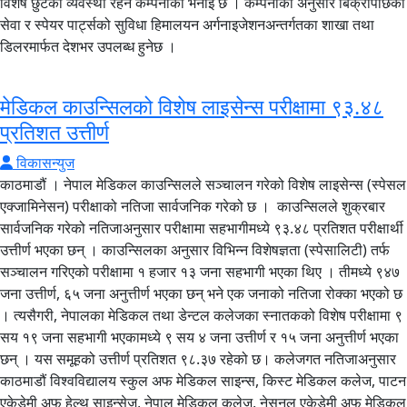
विशेष छुटको व्यवस्था रहने कम्पनीको भनाइ छ । कम्पनीका अनुसार बिक्रीपछिको
सेवा र स्पेयर पार्ट्सको सुविधा हिमालयन अर्गनाइजेशनअन्तर्गतका शाखा तथा
डिलरमार्फत देशभर उपलब्ध हुनेछ ।
मेडिकल काउन्सिलको विशेष लाइसेन्स परीक्षामा ९३.४८
प्रतिशत उत्तीर्ण
विकासन्युज
काठमाडौं । नेपाल मेडिकल काउन्सिलले सञ्चालन गरेको विशेष लाइसेन्स (स्पेसल
एक्जामिनेसन) परीक्षाको नतिजा सार्वजनिक गरेको छ । काउन्सिलले शुक्रबार
सार्वजनिक गरेको नतिजाअनुसार परीक्षामा सहभागीमध्ये ९३.४८ प्रतिशत परीक्षार्थी
उत्तीर्ण भएका छन् । काउन्सिलका अनुसार विभिन्न विशेषज्ञता (स्पेसालिटी) तर्फ
सञ्चालन गरिएको परीक्षामा १ हजार १३ जना सहभागी भएका थिए । तीमध्ये ९४७
जना उत्तीर्ण, ६५ जना अनुत्तीर्ण भएका छन् भने एक जनाको नतिजा रोक्का भएको छ
। त्यसैगरी, नेपालका मेडिकल तथा डेन्टल कलेजका स्नातकको विशेष परीक्षामा ९
सय १९ जना सहभागी भएकामध्ये ९ सय ४ जना उत्तीर्ण र १५ जना अनुत्तीर्ण भएका
छन् । यस समूहको उत्तीर्ण प्रतिशत ९८.३७ रहेको छ। कलेजगत नतिजाअनुसार
काठमाडौं विश्वविद्यालय स्कुल अफ मेडिकल साइन्स, किस्ट मेडिकल कलेज, पाटन
एकेडेमी अफ हेल्थ साइन्सेज, नेपाल मेडिकल कलेज, नेसनल एकेडेमी अफ मेडिकल