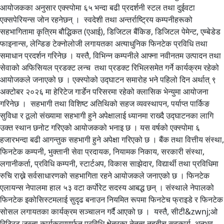
आयोजकका अनुसार एक्स्पोमा ६५ भन्दा बढी प्रदर्शनी स्टल तथा दुईवटा
एक्सपेरियन्स जोन रहनेछन् । स्वदेशी तथा अन्तर्राष्ट्रिय कम्पनीहरूको
सहभागितामा कृत्रिम बौद्धिकत (एआई), डिजिटल बैंकिङ, डिजिटल पेमेन्ट, एम्बेडेड
फाइनान्स, लेन्डिङ टेक्नोलोजी लगायतका अत्याधुनिक फिनटेक प्रविधि तथा
समाधान प्रदर्शन गरिनेछ । यस्तै, विभिन्न कम्पनीले आफ्ना नवीनतम उत्पादन तथा
सेवाको अफिसियल प्रडक्ट लन्च तथा प्रडक्ट रिभिलसमेत गर्ने कार्यक्रम रहेको
आयोजकले जनाएको छ । एक्स्पोको उद्घाटन समारोह भने पहिलो दिन अर्थात् ९
अक्टोबर २०२६ मा हेरिटेज गार्डेन परिसरमा रहेको क्लासिक भेन्युमा आयोजना
गरिनेछ । सहभागी तथा विशिष्ट अतिथिको सहज व्यवस्थापन, पर्याप्त पार्किङ
सुविधा र ठूलो संख्यामा सहभागी हुने अपेक्षालाई ध्यानमा राख्दै उद्घाटनका लागि
उक्त स्थान छनोट गरिएको आयोजकको भनाइ छ । यस वर्षको एक्स्पोमा ६
हजारभन्दा बढी आगन्तुक सहभागी हुने अपेक्षा गरिएको छ । बैंक तथा वित्तीय संस्था,
फिनटेक कम्पनी, भुक्तानी सेवा प्रदायक, नियामक निकाय, सरकारी संस्था,
लगानीकर्ता, प्रविधि कम्पनी, स्टार्टअप, विकास साझेदार, विद्यार्थी तथा प्रविधिमा
रुचि राख्ने सर्वसाधारणको सहभागिता रहने आयोजकले जनाएको छ । फिनटेक
एलायन्स नेपालमा हाल ५३ वटा कर्पोरेट सदस्य आबद्ध छन् । संस्थाले नेपालको
फिनटेक इकोसिस्टमलाई सुदृढ बनाउन नियमित रूपमा फिनटेच फ्राइडे र फिनटेक
सोसल लगायतका कार्यक्रम सञ्चालन गर्दै आएको छ । यस्तै, सीटी&zwnj;ओ
रिट्रिट जस्ता कार्यक्रममार्फत प्रविधि क्षेत्रका नेतृत्व तहबीच सहकार्य, अनुभव