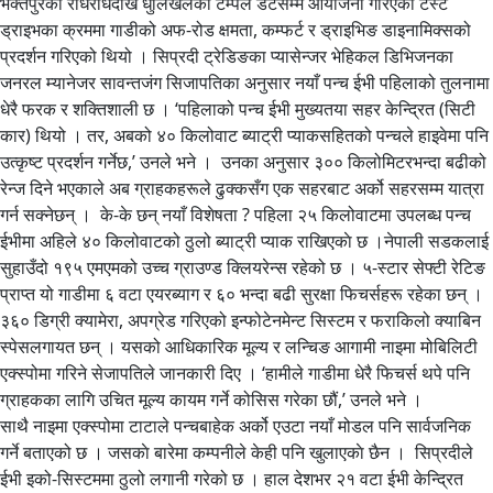
भक्तपुरको राधेराधेदेखि धुलिखेलको टेम्पल डर्टसम्म आयोजना गरिएको टेस्ट
ड्राइभका क्रममा गाडीको अफ-रोड क्षमता, कम्फर्ट र ड्राइभिङ डाइनामिक्सको
प्रदर्शन गरिएको थियो । सिप्रदी ट्रेडिङका प्यासेन्जर भेहिकल डिभिजनका
जनरल म्यानेजर सावन्तजंग सिजापतिका अनुसार नयाँ पन्च ईभी पहिलाको तुलनामा
धेरै फरक र शक्तिशाली छ । ‘पहिलाको पन्च ईभी मुख्यतया सहर केन्द्रित (सिटी
कार) थियो । तर, अबको ४० किलोवाट ब्याट्री प्याकसहितको पन्चले हाइवेमा पनि
उत्कृष्ट प्रदर्शन गर्नेछ,’ उनले भने । उनका अनुसार ३०० किलोमिटरभन्दा बढीको
रेन्ज दिने भएकाले अब ग्राहकहरूले ढुक्कसँग एक सहरबाट अर्को सहरसम्म यात्रा
गर्न सक्नेछन् । के-के छन् नयाँ विशेषता ? पहिला २५ किलोवाटमा उपलब्ध पन्च
ईभीमा अहिले ४० किलोवाटको ठुलो ब्याट्री प्याक राखिएकाे छ ।नेपाली सडकलाई
सुहाउँदो १९५ एमएमको उच्च ग्राउण्ड क्लियरेन्स रहेको छ । ५-स्टार सेफ्टी रेटिङ
प्राप्त यो गाडीमा ६ वटा एयरब्याग र ६० भन्दा बढी सुरक्षा फिचर्सहरू रहेका छन् ।
३६० डिग्री क्यामेरा, अपग्रेड गरिएको इन्फोटेनमेन्ट सिस्टम र फराकिलो क्याबिन
स्पेसलगायत छन् । यसको आधिकारिक मूल्य र लन्चिङ आगामी नाइमा मोबिलिटी
एक्स्पोमा गरिने सेजापतिले जानकारी दिए । ‘हामीले गाडीमा धेरै फिचर्स थपे पनि
ग्राहकका लागि उचित मूल्य कायम गर्ने कोसिस गरेका छौं,’ उनले भने ।
साथै नाइमा एक्स्पोमा टाटाले पन्चबाहेक अर्को एउटा नयाँ मोडल पनि सार्वजनिक
गर्ने बताएको छ । जसकाे बारेमा कम्पनीले केही पनि खुलाएकाे छैन । सिप्रदीले
ईभी इको-सिस्टममा ठुलो लगानी गरेको छ । हाल देशभर २१ वटा ईभी केन्द्रित