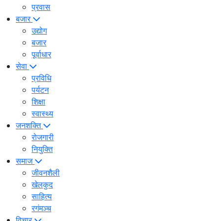
प्रवास
बजार
उद्योग
बजार
पूर्वाधार
सेवा
प्रविधि
पर्यटन
शिक्षा
स्वास्थ्य
जनशक्ति
रोजगारी
नियुक्ति
समाज
जीवनशैली
खेलकुद
साहित्य
रगंमञ्च
विचार