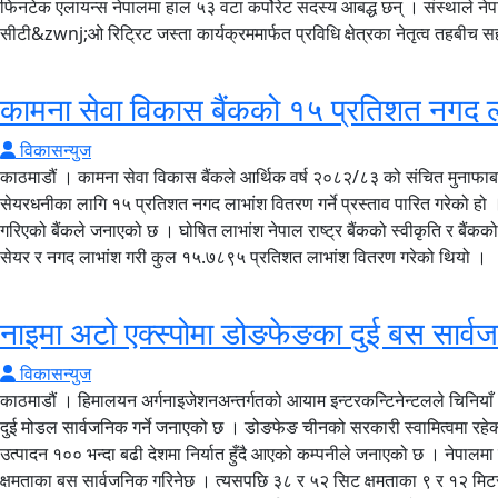
फिनटेक एलायन्स नेपालमा हाल ५३ वटा कर्पोरेट सदस्य आबद्ध छन् । संस्थाले 
सीटी&zwnj;ओ रिट्रिट जस्ता कार्यक्रममार्फत प्रविधि क्षेत्रका नेतृत्व तहबीच 
कामना सेवा विकास बैंकको १५ प्रतिशत नगद ल
विकासन्युज
काठमाडौं । कामना सेवा विकास बैंकले आर्थिक वर्ष २०८२/८३ को संचित मुनाफ
सेयरधनीका लागि १५ प्रतिशत नगद लाभांश वितरण गर्ने प्रस्ताव पारित गरेको हो
गरिएको बैंकले जनाएको छ । घोषित लाभांश नेपाल राष्ट्र बैंकको स्वीकृति र बैंक
सेयर र नगद लाभांश गरी कुल १५.७८९५ प्रतिशत लाभांश वितरण गरेको थियो ।
नाइमा अटो एक्स्पोमा डोङफेङका दुई बस सार्वजन
विकासन्युज
काठमाडौं । हिमालयन अर्गनाइजेशनअन्तर्गतको आयाम इन्टरकन्टिनेन्टलले चिनियाँ
दुई मोडल सार्वजनिक गर्ने जनाएको छ । डोङफेङ चीनको सरकारी स्वामित्वमा रहे
उत्पादन १०० भन्दा बढी देशमा निर्यात हुँदै आएको कम्पनीले जनाएको छ । नेपालम
क्षमताका बस सार्वजनिक गरिनेछ । त्यसपछि ३८ र ५२ सिट क्षमताका ९ र १२ मिटरक