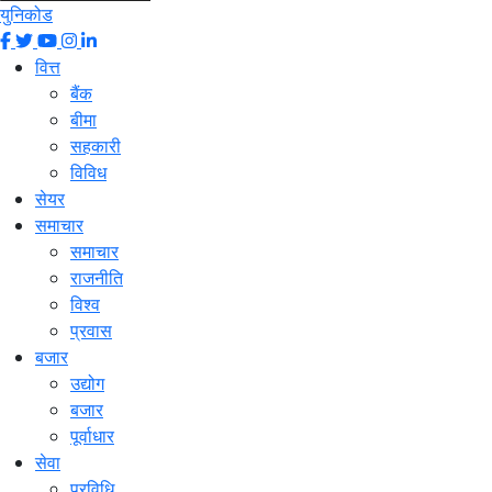
युनिकोड
वित्त
बैंक
बीमा
सहकारी
विविध
सेयर
समाचार
समाचार
राजनीति
विश्व
प्रवास
बजार
उद्योग
बजार
पूर्वाधार
सेवा
प्रविधि