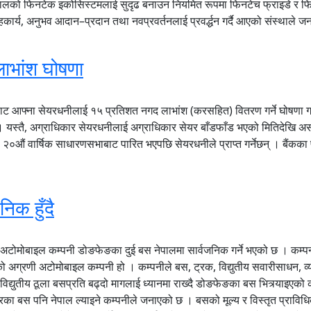
नेपालको फिनटेक इकोसिस्टमलाई सुदृढ बनाउन नियमित रूपमा फिनटेच फ्राइडे र 
सहकार्य, अनुभव आदान–प्रदान तथा नवप्रवर्तनलाई प्रवर्द्धन गर्दै आएको संस्थाल
ाभांश घोषणा
ाबाट आफ्ना सेयरधनीलाई १५ प्रतिशत नगद लाभांश (करसहित) वितरण गर्ने घोषणा
 । यस्तै, अग्राधिकार सेयरधनीलाई अग्राधिकार सेयर बाँडफाँड भएको मितिदेखि अ
को २०औं वार्षिक साधारणसभाबाट पारित भएपछि सेयरधनीले प्राप्त गर्नेछन् । बैंक
िक हुँदै
 अटोमोबाइल कम्पनी डोङफेङका दुई बस नेपालमा सार्वजनिक गर्ने भएको छ । कम्पनी
को अग्रणी अटोमोबाइल कम्पनी हो । कम्पनीले बस, ट्रक, विद्युतीय सवारीसाधन, 
ा विद्युतीय ठूला बसप्रति बढ्दो मागलाई ध्यानमा राख्दै डोङफेङका बस भित्र्या
ा बस पनि नेपाल ल्याइने कम्पनीले जनाएको छ । बसको मूल्य र विस्तृत प्राविधि