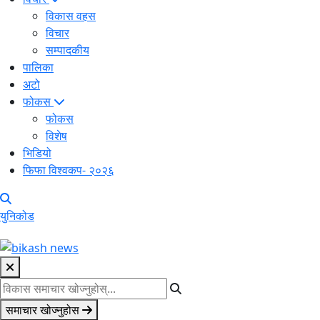
विकास वहस
विचार
सम्पादकीय
पालिका
अटो
फोकस
फोकस
विशेष
भिडियो
फिफा विश्वकप- २०२६
युनिकोड
समाचार खोज्नुहोस