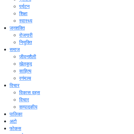
पर्यटन
शिक्षा
स्वास्थ्य
जनशक्ति
रोजगारी
नियुक्ति
समाज
जीवनशैली
खेलकुद
साहित्य
रगंमञ्च
विचार
विकास वहस
विचार
सम्पादकीय
पालिका
अटो
फोकस