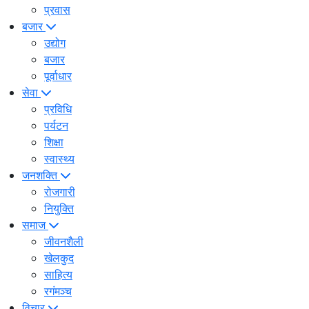
प्रवास
बजार
उद्योग
बजार
पूर्वाधार
सेवा
प्रविधि
पर्यटन
शिक्षा
स्वास्थ्य
जनशक्ति
रोजगारी
नियुक्ति
समाज
जीवनशैली
खेलकुद
साहित्य
रगंमञ्च
विचार