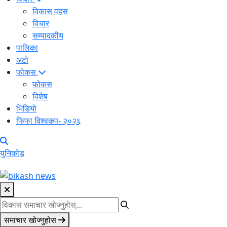
विकास वहस
विचार
सम्पादकीय
पालिका
अटो
फोकस
फोकस
विशेष
भिडियो
फिफा विश्वकप- २०२६
युनिकोड
समाचार खोज्नुहोस