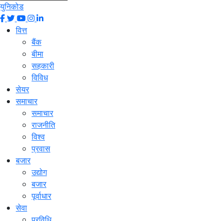
युनिकोड
वित्त
बैंक
बीमा
सहकारी
विविध
सेयर
समाचार
समाचार
राजनीति
विश्व
प्रवास
बजार
उद्योग
बजार
पूर्वाधार
सेवा
प्रविधि