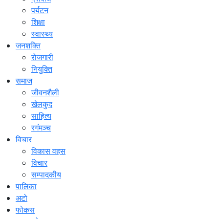
पर्यटन
शिक्षा
स्वास्थ्य
जनशक्ति
रोजगारी
नियुक्ति
समाज
जीवनशैली
खेलकुद
साहित्य
रगंमञ्च
विचार
विकास वहस
विचार
सम्पादकीय
पालिका
अटो
फोकस