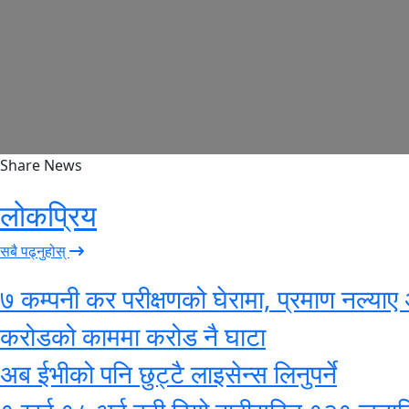
Share News
लोकप्रिय
सबै पढ्नुहोस्
७ कम्पनी कर परीक्षणको घेरामा, प्रमाण नल्याए 
करोडको काममा करोड नै घाटा
अब ईभीको पनि छुट्टै लाइसेन्स लिनुपर्ने