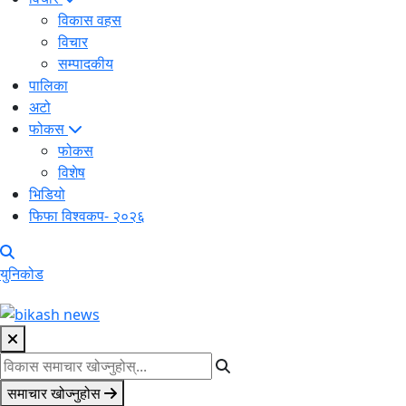
विकास वहस
विचार
सम्पादकीय
पालिका
अटो
फोकस
फोकस
विशेष
भिडियो
फिफा विश्वकप- २०२६
युनिकोड
समाचार खोज्नुहोस