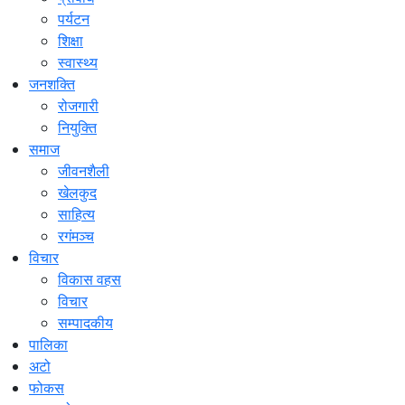
पर्यटन
शिक्षा
स्वास्थ्य
जनशक्ति
रोजगारी
नियुक्ति
समाज
जीवनशैली
खेलकुद
साहित्य
रगंमञ्च
विचार
विकास वहस
विचार
सम्पादकीय
पालिका
अटो
फोकस