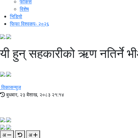
फोकस
विशेष
भिडियो
फिफा विश्वकप- २०२६
यी हुन् सहकारीको ऋण नतिर्ने 
विकासन्युज
बुधबार, २३ बैशाख, २०८३ २१:१४
अ
अ