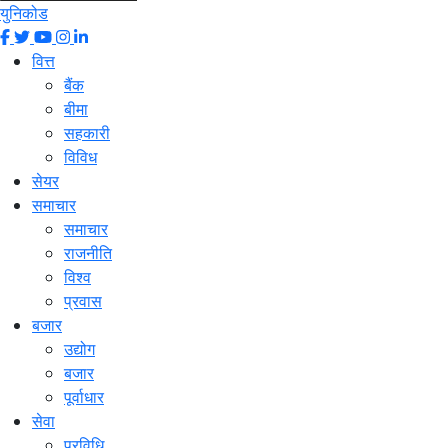
युनिकोड
वित्त
बैंक
बीमा
सहकारी
विविध
सेयर
समाचार
समाचार
राजनीति
विश्व
प्रवास
बजार
उद्योग
बजार
पूर्वाधार
सेवा
प्रविधि