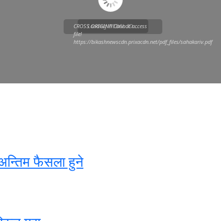
CROSS ORIGIN!! Cannot access
Loading WEBGL 3D ...
file!
https://bikashnewscdn.prixacdn.net/pdf_files/sahakariv.pdf
अन्तिम फैसला हुने