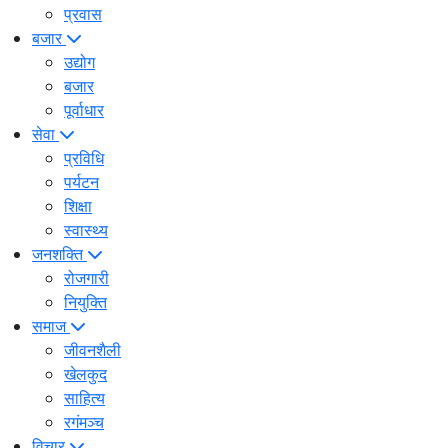
प्रवास
बजार
उद्योग
बजार
पूर्वाधार
सेवा
प्रविधि
पर्यटन
शिक्षा
स्वास्थ्य
जनशक्ति
रोजगारी
नियुक्ति
समाज
जीवनशैली
खेलकुद
साहित्य
रगंमञ्च
विचार