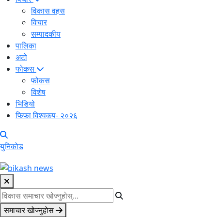
विकास वहस
विचार
सम्पादकीय
पालिका
अटो
फोकस
फोकस
विशेष
भिडियो
फिफा विश्वकप- २०२६
युनिकोड
समाचार खोज्नुहोस