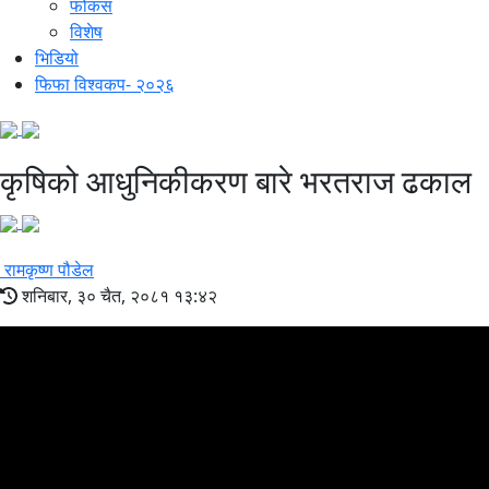
फोकस
विशेष
भिडियो
फिफा विश्वकप- २०२६
कृषिको आधुनिकीकरण बारे भरतराज ढकाल
रामकृष्ण पौडेल
शनिबार, ३० चैत, २०८१ १३:४२