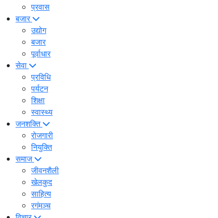
प्रवास
बजार
उद्योग
बजार
पूर्वाधार
सेवा
प्रविधि
पर्यटन
शिक्षा
स्वास्थ्य
जनशक्ति
रोजगारी
नियुक्ति
समाज
जीवनशैली
खेलकुद
साहित्य
रगंमञ्च
विचार