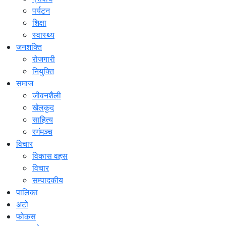
पर्यटन
शिक्षा
स्वास्थ्य
जनशक्ति
रोजगारी
नियुक्ति
समाज
जीवनशैली
खेलकुद
साहित्य
रगंमञ्च
विचार
विकास वहस
विचार
सम्पादकीय
पालिका
अटो
फोकस