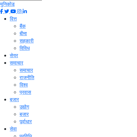
युनिकोड
वित्त
बैंक
बीमा
सहकारी
विविध
सेयर
समाचार
समाचार
राजनीति
विश्व
प्रवास
बजार
उद्योग
बजार
पूर्वाधार
सेवा
प्रविधि