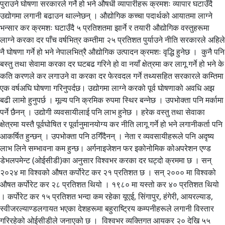
पुराउने घोषणा सरकारले गर्ने हो भने औषधी व्यापारीहरू क्रमशः व्यापार घटाउँदै
उद्योगमा लगानी बढाउन थाल्नेछन् । औद्योगिक कच्चा पदार्थको आयातमा लाग्ने
भन्सार कर क्रमशः घटाउँदै ५ प्रतिशतमा झार्ने र तयारी औद्योगिक वस्तुहरूमा
लाग्ने करका दर पाँच वर्षभित्र कम्तीमा २५ प्रतिशत पुर्याउने नीति सरकारले अहिले
नै घोषणा गर्ने हो भने नेपालभित्रै औद्योगिक उत्पादन क्रमशः वृद्धि हुनेछ । कुनै पनि
बस्तु तथा सेवामा करका दर घटबढ गरिने हो वा नयाँ क्षेत्रमा कर लागू गर्ने हो भने के
कति करणले कर लगाउने वा करका दर फेरवदल गर्ने तथ्यसहित सरकारले कम्तिमा
एक वर्षअघि घोषणा गरिनुपर्दछ। उद्योगमा लाग्ने करको पूर्व घोषणाको अवधि अझ
बढी लामो हुनुपर्छ । मूल्य पनि क्रमिक रुपमा स्थिर बन्नेछ । उपभोक्ता पनि मर्कामा
पर्ने छैनन् । उद्योगी व्यवसायीलाई पनि लाभ हुनेछ । हरेक वस्तु तथा सेवाका
क्षेत्रमा यस्तै पूर्वघोषित र पूर्वानुमानयोग्य कर नीति लागू गर्ने हो भने लगानीकर्ता पनि
आकर्षित हुन्छन् । उपभोक्ता पनि ठगिँदैनन् । नेता र व्यवसायीहरूले पनि अदृष्य
लाभ लिने सम्भावना कम हुन्छ। अर्गनाइजेशन फर इकोनोमिक कोअपरेशन एण्ड
डेभलपमेन्ट (ओईसीडी)का अनुसार विश्वभर करका दर घट्दो क्रममा छ । सन्
२०२४ मा विश्वको औषत कर्पोरेट कर २१ प्रतिशत छ । सन् २००० मा विश्वको
औषत कर्पोरेट कर २८ प्रतिशत थियो । १९८० मा यस्तो कर ४० प्रतिशत थियो
। कर्पोरेट कर १५ प्रतिशत भन्दा कम रहेका यूएई, सिंगापुर, हंगेरी, आयरल्याड,
स्वीजरल्याण्डलगायत भएका देशहरूमा बहुराष्ट्रिय कम्पनीहरूले लगानी विस्तार
गरिरहेको ओईसीडीले जनाएको छ । विश्वभर व्यक्तिगत आयकर २० देखि ५५