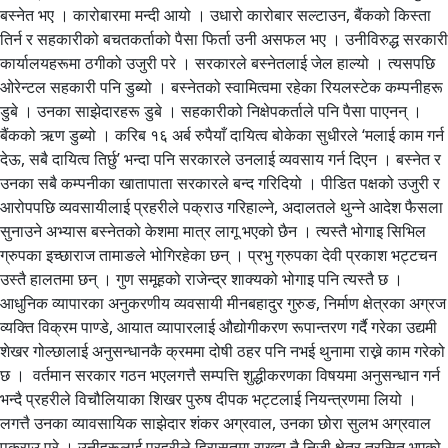
बस्नेत भए । कारोबारमा मन्दी आयो । उधारो कारोबार सल्टाउन, बैंकको किस्ता
तिर्न र सहकारीको बचतकर्ताको पैसा फिर्ता उनी असफल भए । उनीविरुद्ध सरकारी
कार्यालयहरूमा ठगीको उजुरी परे । सरकारले बस्नेतलाई जेल हाल्यो । त्यसपछि
ओरेन्टल सहकारी पनि डुब्यो । बस्नेतको स्वामित्वमा रहेका रियलस्टेक कम्पनीहरू
डुबे । उनका साझेदारहरू डुबे । सहकारीको निक्षेपकर्ताले पनि पैसा पाएनन् ।
बैंकको ऋण डुब्यो । करिब १६ अर्ब रुपैयाँ दायित्व बोकेका सुधीरले ‘मलाई काम गर्न
देऊ, सबै दायित्व तिर्छु’ भन्दा पनि सरकारले उनलाई व्यवसाय गर्न दिएन । बस्नेत र
उनका सबै कम्पनीका खातापाता सरकारले बन्द गरिदियो । पीडित पक्षको उजुरी र
आरोपपछि व्यवसायीलाई प्रहरीले पक्राउ गरिहाल्ने, अदालतले थुन्ने आदेश फैसला
सुनाउने अभ्यास बस्नेतको केशमा मात्र लागू भएको छैन । त्यस्तै भोगाइ सिभिल
ग्रुपका इच्छाराज तामाङले भोगिरहेका छन् । प्रभु ग्रुपका देवी प्रकाश भट्टचन
उस्तै हालतमा छन् । गुण समूहको राजेन्द्र शाक्यको भोगाइ पनि त्यस्तै छ ।
आधुनिक व्यापारका अनुकरणीय व्यवसायी मीनबहादुर गुरुङ, निर्माण क्षेत्रका अग्रज
व्यक्ति विक्रम पाण्डे, आयात व्यापारलाई औद्योगीकरण रूपान्तरण गर्दै गरेका उद्यमी
शेखर गोल्छालाई अनुसन्धानकै क्रममा दोषी ठहर पनि नभई थुनामा राख्ने काम गरेको
छ । वर्तमान सरकार गठन भएलगत्तै सम्पत्ति शुद्धीकरणका विषयमा अनुसन्धान गर्न
भन्दै प्रहरीले विचौलियाका शिखर पुरुष दीपक भट्टलाई नियन्त्रणमा लियो ।
लगत्तै उनका व्यावसायिक साझेदार शंकर अग्रवाल, उनका छोरा सुलभ अग्रवाल
पक्राउ परे । उनीहरूलाई प्रहरीले हिरासतमा राख्दा नै निजी क्षेत्र त्रसित भएको