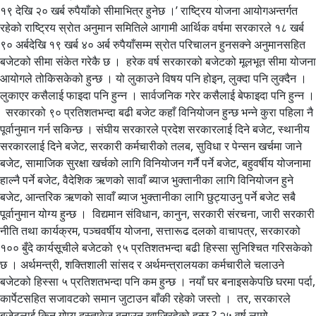
१९ देखि २० खर्ब रुपैयाँको सीमाभित्र हुनेछ ।’ राष्ट्रिय योजना आयोगअन्तर्गत
रहेको राष्ट्रिय स्रोत अनुमान समितिले आगामी आर्थिक वर्षमा सरकारले १८ खर्ब
९० अर्बदेखि १९ खर्ब ४० अर्ब रुपैयाँसम्म स्रोत परिचालन हुनसक्ने अनुमानसहित
बजेटको सीमा संकेत गरेकै छ । हरेक वर्ष सरकारको बजेटको मूलभूत सीमा योजना
आयोगले तोकिसकेको हुन्छ । यो लुकाउने विषय पनि होइन, लुक्दा पनि लुक्दैन ।
लुकाएर कसैलाई फाइदा पनि हुन्न । सार्वजनिक गरेर कसैलाई बेफाइदा पनि हुन्न ।
सरकारको ९० प्रतिशतभन्दा बढी बजेट कहाँ विनियोजन हुन्छ भन्ने कुरा पहिला नै
पूर्वानुमान गर्न सकिन्छ । संघीय सरकारले प्रदेश सरकारलाई दिने बजेट, स्थानीय
सरकारलाई दिने बजेट, सरकारी कर्मचारीको तलब, सुविधा र पेन्सन खर्चमा जाने
बजेट, सामाजिक सुरक्षा खर्चको लागि विनियोजन गर्नै पर्ने बजेट, बहुवर्षीय योजनामा
हाल्नै पर्ने बजेट, वैदेशिक ऋणको सावाँ ब्याज भुक्तानीका लागि विनियोजन हुने
बजेट, आन्तरिक ऋणको सावाँ ब्याज भुक्तानीका लागि छुट्याउनु पर्ने बजेट सबै
पूर्वानुमान योग्य हुन्छ । विद्यमान संविधान, कानुन, सरकारी संरचना, जारी सरकारी
नीति तथा कार्यक्रम, पञ्चवर्षीय योजना, सत्तारूढ दलको वाचापत्र, सरकारको
१०० बुँदे कार्यसूचीले बजेटको ९५ प्रतिशतभन्दा बढी हिस्सा सुनिश्चित गरिसकेको
छ । अर्थमन्त्री, शक्तिशाली सांसद र अर्थमन्त्रालयका कर्मचारीले चलाउने
बजेटको हिस्सा ५ प्रतिशतभन्दा पनि कम हुन्छ । नयाँ घर बनाइसकेपछि घरमा पर्दा,
कार्पेटसहित सजावटको समान जुटाउन बाँकी रहेको जस्तो । तर, सरकारले
बजेटलाई किन गोप्य दस्तावेज बनाउन खाजिरहेको हुन्छ ? २५ वर्ष लामो