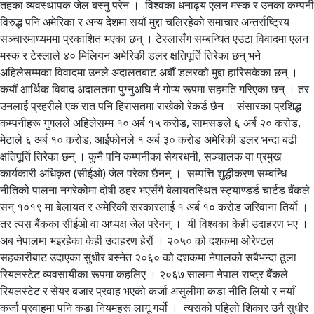
तहका व्यवस्थापक जेल बस्नु परेन । विश्वका धनाढ्य एलन मस्क र उनका कम्पनी
विरुद्ध पनि अमेरिका र अन्य देशमा सयौं मुद्दा चलिरहेको समाचार अन्तर्राष्ट्रिय
सञ्चारमाध्यममा प्रकाशित भएका छन् । टेस्लासँग सम्बन्धित एउटा विवादमा एलन
मस्क र टेस्लाले ४० मिलियन अमेरिकी डलर क्षतिपूर्ति तिरेका छन् भने
अहिलेसम्मका विवादमा उनले अदालतबाट अर्बौं डलरको मुद्दा हारिसकेका छन् ।
कयौं आर्थिक विवाद अदालतमा पुग्नुअघि नै गोप्य रूपमा सहमति गरिएका छन् । तर
उनलाई प्रहरीले एक रात पनि हिरासतमा राखेको रेकर्ड छैन । संसारका प्रशिद्ध
कम्पनीहरू गुगलले अहिलेसम्म १० अर्ब १५ करोड, सामसङले ६ अर्ब २० करोड,
मेटाले ६ अर्ब १० करोड, आईफोनले १ अर्ब ३० करोड अमेरिकी डलर भन्दा बढी
क्षतिपूर्ति तिरेका छन् । कुनै पनि कम्पनीका सेयरधनी, सञ्चालक वा प्रमुख
कार्यकारी अधिकृत (सीईओ) जेल परेका छैनन् । सम्पत्ति शुद्धीकरण सम्बन्धि
नीतिको पालना नगरेकोमा दोषी ठहर भएसँगै बेलायतस्थित स्ट्याण्डर्ड चार्टड बैंकले
सन् १०१९ मा बेलायत र अमेरिकी सरकारलाई १ अर्ब १० करोड जरिवाना तिर्यो ।
तर त्यस बैंकका सीईओ वा अध्यक्ष जेल परेनन् । यी विश्वका केही उदाहरण भए ।
अब नेपालमा भइरहेका केही उदाहरण हेरौं । २०५० को दशकमा ओरेण्टल
सहकारीबाट उदाएका सुधीर बस्नेत २०६० को दशकमा नेपालको सबैभन्दा ठूला
रियलस्टेट व्यवसायीका रूपमा कहलिए । २०६७ सालमा नेपाल राष्ट्र बैंकले
रियलस्टेट र सेयर बजार प्रवाह भएको कर्जा असुलीमा कडा नीति लियो र नयाँ
कर्जा प्रवाहमा पनि कडा नियमहरू लागू गर्यो । त्यसको पहिलो शिकार उनै सुधीर