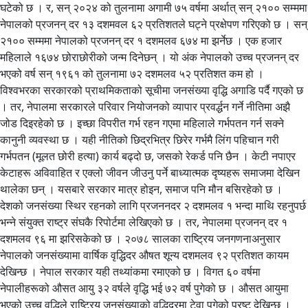
घटेको छ । र, सन् २०२४ को तुलनामा अगामी ७५ वर्षमा अर्थात् सन् २१०० सम्ममा
नेपालको प्रजनन् दर १३ दशमवल ६२ प्रतिशतले घट्ने प्रक्षेपण गरिएको छ । सन्
२१०० सम्ममा नेपालको प्रजनन् दर १ दशमलव ६७४ मा झर्नेछ । एक हजार
महिलाले १६७४ छोराछोरीको जन्म दिनेछन् । यो अंक नेपालको उच्च प्रजनन् दर
भएको वर्ष सन् १९६१ को तुलनामा ७२ दशमलव ५२ प्रतिशत कम हो ।
विश्वभरका सरकारको प्राथमिकताको सूचीमा जनसंख्या वृद्धि अगाडि पर्दै गएको छ
। तर, नेपालमा सरकारले परिवार नियोजनको व्यापार प्रवर्द्धन गर्ने नीतिमा अझै
जोड दिइरहेको छ । इच्छा विपरीत गर्भ रहन गएमा महिलाले गर्भपतन गर्न सक्ने
कानुनी व्यवस्था छ । यही नीतिको छिद्रभित्र छिरेर गर्भमै लिंग पहिचान गरी
गर्भपतन (मूलत छोरी हत्या) कार्य बढ्दो छ, जसको रेकर्ड पनि छैन । केटी नपाएर
केटाहरू अविवाहित र एक्लो जीवन जीउनु पर्ने बाध्यात्मक दृष्यहरू समाजमा देखिन
थालेका छन् । यसबारे सरकार मात्र होइन, समाज पनि मौन बसिरहेको छ ।
देशको जनसंख्या स्थिर रहनको लागि प्रजननदर २ दशमलव १ भन्दा माथि रहनुपर्छ
भन्ने संयुक्त राष्ट्र संंघकै रिपोर्टमा लेखिएको छ । तर, नेपालमा प्रजनन् दर १
दशमलव ९६ मा झरिसकेको छ । २०७८ सालका राष्ट्रिय जनगणनाअनुसार
नेपालको जनसंख्यामा वार्षिक वृद्धिदर औषत शून्य दशमलव ९२ प्रतिशत कायम
देखिन्छ । नेपाल सरकार यही तथ्यांकमा रमाएको छ । विगत ६० वर्षमा
नेपालीहरूको औसत आयु ३२ वर्षले वृद्धि भई ७२ वर्ष पुगेको छ । औसत आयुमा
भएको उच्च वृद्धिले राष्ट्रिय जनसंख्याको वृद्धिदरमा टेवा पुगेको प्रष्ट देखिन्छ ।