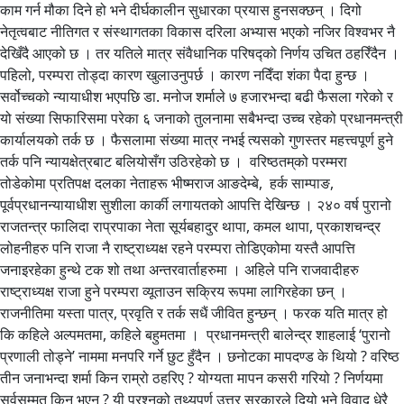
काम गर्न मौका दिने हो भने दीर्घकालीन सुधारका प्रयास हुनसक्छन् । दिगो
नेतृत्वबाट नीतिगत र संस्थागतका विकास दरिला अभ्यास भएको नजिर विश्वभर नै
देखिँदै आएको छ । तर यतिले मात्र संवैधानिक परिषद्को निर्णय उचित ठहरिँदैन ।
पहिलो, परम्परा तोड्दा कारण खुलाउनुपर्छ । कारण नदिँदा शंका पैदा हुन्छ ।
सर्वोच्चको न्यायाधीश भएपछि डा. मनोज शर्माले ७ हजारभन्दा बढी फैसला गरेको र
यो संख्या सिफारिसमा परेका ६ जनाको तुलनामा सबैभन्दा उच्च रहेको प्रधानमन्त्री
कार्यालयको तर्क छ । फैसलामा संख्या मात्र नभई त्यसको गुणस्तर महत्त्वपूर्ण हुने
तर्क पनि न्यायक्षेत्रबाट बलियोसँग उठिरहेको छ । वरिष्ठतम्‌को परम्मरा
तोडेकोमा प्रतिपक्ष दलका नेताहरू भीष्मराज आङदेम्बे, हर्क साम्पाङ,
पूर्वप्रधानन्यायाधीश सुशीला कार्की लगायतको आपत्ति देखिन्छ । २४० वर्ष पुरानो
राजतन्त्र फालिदा राप्रपाका नेता सूर्यबहादुर थापा, कमल थापा, प्रकाशचन्द्र
लोहनीहरु पनि राजा नै राष्ट्राध्यक्ष रहने परम्परा ताेडिएकोमा यस्तै आपत्ति
जनाइरहेका हुन्थे टक शो तथा अन्तरवार्ताहरुमा । अहिले पनि राजवादीहरु
राष्ट्राध्यक्ष राजा हुने परम्परा व्यूताउन सक्रिय रूपमा लागिरहेका छन् ।
राजनीतिमा यस्ता पात्र, प्रवृति र तर्क सधैं जीवित हुन्छन् । फरक यति मात्र हो
कि कहिले अल्पमतमा, कहिले बहुमतमा । प्रधानमन्त्री बालेन्द्र शाहलाई ‘पुरानो
प्रणाली तोड्ने’ नाममा मनपरि गर्ने छुट हुँदैन । छनोटका मापदण्ड के थियो ? वरिष्ठ
तीन जनाभन्दा शर्मा किन राम्रो ठहरिए ? योग्यता मापन कसरी गरियो ? निर्णयमा
सर्वसम्मत किन भएन ? यी प्रश्नको तथ्यपूर्ण उत्तर सरकारले दियो भने विवाद धेरै