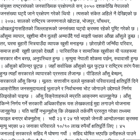
संयुक्त राष्ट्रसंघको जनसांख्यिक प्रक्षेपणले सन् २०५० दशकदेखि नेपालको
जनसंख्या घट्दै जाने प्रक्षेपण गरेको थियो । त्यसको संकेत अहिले नै देखिएको छ
। २०७८ सालको राष्ट्रिय जनगणनाले खोटाङ, भोजपुर, पाँचथर,
ओखलढुंगासहितको जिल्लाहरूको जनसंख्या घट्दो क्रममा रहेको पुष्टि गरेको छ ।
आँसुमा व्यापार, खुशीमा मौन दुलही अन्माउँदै गर्दा माइती पक्षका आँखा आँसुले डुब्छ ।
तर, घरमा बुहारी भित्र्याउँदा व्यापक खुसी मनाइन्छ । छोराछोरी जन्मिँदा परिवार,
समाज हामी खुशी छाएको देख्छौं । पारिवारिक र सामाजिक खुसीका यी पलहरूमा
सरकार मौन बस्छ, अनुपस्थित हुन्छ । मृत्युमा नेपाली शोकमा पर्छन्, रुवावासी हुन्छ
। आँसुको बलिन्द्र छुट्छ । जहाँ सर्वाधिक आँसुको मूल फुट्छ र राष्ट्रिय तरंग पैसा
हुन्छ त्यहाँ सरकारले व्यापारको प्रस्ताव लैजान्छ । पीडितले आँसु बेच्छन्,
सरकारले आँसु किन्छ । मूलतः सत्तासीन दलले मृतकको परिवारलाई क्षतिपूर्ति दिने
आक्रोशित जनसमुदायलाई भुलाउने र निर्वाचनमा भोट जोगाउने उद्देश्यले निर्णय
लिइरहेको पाइन्छ । आँसु विक्रेताहरूले मप्रति आक्रमण थाल्नुहुनेछ । आँसु
किन्ने निर्णय गर्ने सरकारी अधिकारीहरू यस लेखकलाई मुद्दा लगाउने योजनामा
जानुहुनेछ । यति चाहिँ नभुल्नुहोस् कि लेखकले तर्कसँगै प्रस्तुत गरेका तथ्यमा
फाइल बनाएर बोक्नुहोस् । भदौ २३ र २४ गते भएको जेनजी आन्दोलनका क्रममा
मृत्यु भएका ७२ जनाका परिवारले १०/१० लाख रुपैयाँ क्षतिपूर्ति लिए । ४५
जनालाई सरकारले सहिद नै घोषणा गर्यो । सहिद घोषित भएपछि उनीहरूले पाउने