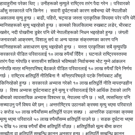
हावाहुरीमा परेका थिए । उनीहरूको मृत्युले राष्ट्रिय तरंग पैदा गरेन । परिवारको
आँसु सरकारले पनि किनेन । सवारी दुर्घटनाको कारण सबैभन्दा धेरै नेपालीको
अकालमा मृत्यु हुन्छ । बाढी, पहिरो, चट्याङ जस्ता प्राकृतिक विपदमा परेर पनि धेरै
मानिसहरूको मृत्यु भइरहेको हुन्छ । कामको सिलसिलामा रुखबाट लडेर, भीरबाट
खसेर, नदी पोखरीमा डुबेर पनि धेरै नेपालीहरूको निधन भइरहेको हुन्छ । जंगली
जनावरको आक्रमण, विशालु सर्प वा अन्य घातक संक्रमणका कारण पनि
मानिसहरूको असाधारण मृत्यु भइरहेको हुन्छ । यस्ता प्रकृतिका सबै मृत्युपछि
सरकारले पीडित परिवारलाई १० लाख रुपैयाँ दिँदैन । घटनाले राष्ट्रियस्तरमा
तरंग पैदा गरेपछि र सत्तासीन शक्तिले भविष्यको निर्वाचनमा भोट गुम्ने आंकलन
गरेपछि मात्र मन्त्रिपरिषद् बैठकले पीडित परिवारलाई १० लाख रुपैयाँ दिने निर्णय
गर्छ । राष्ट्रिय क्षतिपूर्ति नीतिबिना नै मन्त्रिपरिषद्ले पटके निर्णयबाट आँसु
किनिरहेको हुन्छ । सरकारले अभ्यास गरेको १० लाख क्षतिपूर्ति नीति मापदण्डहीन
छ । विश्व अभ्यास दुर्घटनाबाट हुने मृत्यु र परिवारलाई दिने आर्थिक टेवाको लागि
बीमाको व्यावसायिक अभ्यास विश्वभर छ, नेपालमा पनि छ । भलै, त्यसभित्र पनि
सच्याउनु पर्ने विषय धेरै छन् । अन्तर्राष्ट्रिय उठानको क्रममा मृत्यु भएमा परिवारले
२ करोड ५० लाख रुपैयाँसम्म क्षतिपूर्ति पाउन सक्छ । आन्तरिक उडानका क्रममा
मृत्यु भएमा परिवारले ५० लाख रुपैयाँसम्म क्षतिपूर्ति पाउने छ । सडक दुर्घटना भएमा
५ देखि १० लाख रुपैयाँ बीमा क्षतिपूर्ति पाँउछ । क्षतिपूर्तिको मूल्य बीमा करार
सम्झौता वा क्षतिपूर्ति सम्बन्धि कानुन अनुसार हुन्छ । क्षतिपूर्ति सम्बन्धि कानुन