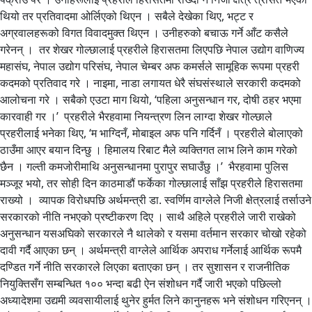
थियो तर प्रतिवादमा ओर्लिएको थिएन । सबैले देखेका थिए, भट्ट र
अग्रवालहरूको विगत विवादमुक्त थिएन । उनीहरुको बचाऊ गर्ने आँट कसैले
गरेनन् । तर शेखर गोल्छालाई प्रहरीले हिरासतमा लिएपछि नेपाल उद्योग वाणिज्य
महासंघ, नेपाल उद्योग परिसंघ, नेपाल चेम्बर अफ कमर्सले सामूहिक रूपमा प्रहरी
कदमको प्रतिवाद गरे । नाइमा, नाडा लगायत धेरै संघसंस्थाले सरकारी कदमको
आलोचना गरे । सबैको एउटा माग थियो, ‘पहिला अनुसन्धान गर, दोषी ठहर भएमा
कारवाही गर ।’ प्रहरीले भैरहवामा नियन्त्रण लिन लाग्दा शेखर गोल्छाले
प्रहरीलाई भनेका थिए, ‘म भाग्दिनँ, मोबाइल अफ पनि गर्दिनँ । प्रहरीले बोलाएको
ठाउँमा आएर बयान दिन्छु । हिमालय रिबाट मैले व्यक्तिगत लाभ लिने काम गरेको
छैन । गल्ती कमजोरीमाथि अनुसन्धानमा पुरापुर सघाउँछु ।’ भैरहवामा पुलिस
मञ्जूर भयो, तर सोही दिन काठमाडौं फर्केका गोल्छालाई साँझ प्रहरीले हिरासतमा
राख्यो । व्यापक विरोधपछि अर्थमन्त्री डा. स्वर्णिम वाग्लेले निजी क्षेत्रलाई तर्साउने
सरकारको नीति नभएको प्रष्टीकरण दिए । साथै अहिले प्रहरीले जारी राखेको
अनुसन्धान यसअघिको सरकारले नै थालेको र यसमा वर्तमान सरकार चोखो रहेको
दावी गर्दै आएका छन् । अर्थमन्त्री वाग्लेले आर्थिक अपराध गर्नेलाई आर्थिक रूपमै
दण्डित गर्ने नीति सरकारले लिएका बताएका छन् । तर सुशासन र राजनीतिक
नियुक्तिसँग सम्बन्धित १०० भन्दा बढी ऐन संशोधन गर्दै जारी भएको पछिल्लो
अध्यादेशमा उद्यमी व्यवसायीलाई थुनेर हुर्मत लिने कानुनहरू भने संशोधन गरिएनन् ।