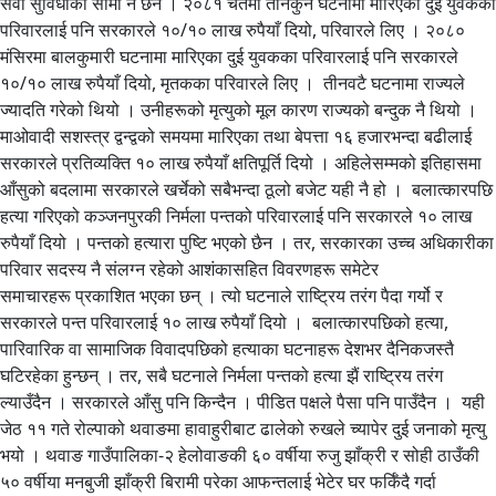
सेवा सुविधाको सीमा नै छैन । २०८१ चैतमा तीनेकुने घटनामा मारिएका दुई युवकका
परिवारलाई पनि सरकारले १०/१० लाख रुपैयाँ दियो, परिवारले लिए । २०८०
मंसिरमा बालकुमारी घटनामा मारिएका दुई युवकका परिवारलाई पनि सरकारले
१०/१० लाख रुपैयाँ दियो, मृतकका परिवारले लिए । तीनवटै घटनामा राज्यले
ज्यादति गरेको थियो । उनीहरूको मृत्युको मूल कारण राज्यको बन्दुक नै थियो ।
माओवादी सशस्त्र द्वन्द्वको समयमा मारिएका तथा बेपत्ता १६ हजारभन्दा बढीलाई
सरकारले प्रतिव्यक्ति १० लाख रुपैयाँ क्षतिपूर्ति दियो । अहिलेसम्मको इतिहासमा
आँसुको बदलामा सरकारले खर्चेको सबैभन्दा ठूलो बजेट यही नै हो । बलात्कारपछि
हत्या गरिएको कञ्जनपुरकी निर्मला पन्तको परिवारलाई पनि सरकारले १० लाख
रुपैयाँ दियो । पन्तको हत्यारा पुष्टि भएको छैन । तर, सरकारका उच्च अधिकारीका
परिवार सदस्य नै संलग्न रहेको आशंकासहित विवरणहरू समेटेर
समाचारहरू प्रकाशित भएका छन् । त्यो घटनाले राष्ट्रिय तरंग पैदा गर्यो र
सरकारले पन्त परिवारलाई १० लाख रुपैयाँ दियो । बलात्कारपछिको हत्या,
पारिवारिक वा सामाजिक विवादपछिको हत्याका घटनाहरू देशभर दैनिकजस्तै
घटिरहेका हुन्छन् । तर, सबै घटनाले निर्मला पन्तको हत्या झैं राष्ट्रिय तरंग
ल्याउँदैन । सरकारले आँसु पनि किन्दैन । पीडित पक्षले पैसा पनि पाउँदैन । यही
जेठ ११ गते रोल्पाको थवाङमा हावाहुरीबाट ढालेको रुखले च्यापेर दुई जनाको मृत्यु
भयो । थवाङ गाउँपालिका-२ हेलोवाङकी ६० वर्षीया रुजु झाँक्री र सोही ठाउँकी
५० वर्षीया मनबुजी झाँक्री बिरामी परेका आफन्तलाई भेटेर घर फर्किँदै गर्दा