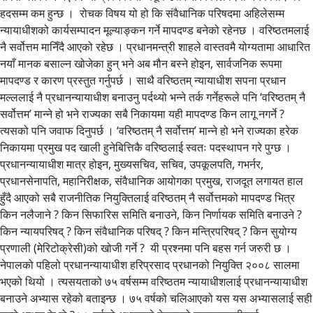
हदसम्म कम हुन्छ । रोचक विषय यो हो कि संवैधानिक परिषदमा अहिलेसम्म
न्यायाधीशको कार्यसम्पादन मूल्याङ्कन गर्ने मापदण्ड बनेको रहेनछ । वरिष्ठतमलाई
नै सर्वोत्तम मानिँदै आएको रहेछ । प्रधानमन्त्री शाहले वास्तवमै योग्यतामा आधारित
नयाँ मानक बसाल्न खोजेका हुन् भने अब मौन बस्ने होइन, सार्वजनिक रूपमा
मापदण्ड र कारण प्रस्तुत गर्नुपर्छ । साथै वरिष्ठतम् न्यायाधीश सपना प्रधान
मल्ललाई नै प्रधानन्यायाधीश बनाउनु पर्दथ्यो भन्ने तर्क गर्नेहरूले पनि ‘वरिष्ठतम् नै
सर्वोत्तम’ मान्ने हो भने राज्यका सबै निकायमा यही मापदण्ड किन लागू नगर्ने ?
त्यसको पनि जवाफ दिनुपर्छ । ‘वरिष्ठतम् नै सर्वोत्तम’ मान्ने हो भने राज्यका हरेक
निकायमा प्रमुख पद खाली हुनेबित्तिकै वरिष्ठलाई स्वतः पदस्थापन गरे पुग्छ ।
प्रधानन्यायाधीश मात्र होइन, मुख्यसचिव, सचिव, उपकूलपति, गभर्नर,
प्रधानसेनापति, महानिरीक्षक, संवैधानिक आयोगका प्रमुख, राजदूत लगायत हाल
हुँदै आएको सबै राजनीतिक नियुक्तिलाई वरिष्ठतम् नै सर्वोत्तमको मापदण्ड भित्र
किन नलैजाने ? किन सिफारिस समिति बनाउने, किन निर्णायक समिति बनाउने ?
किन न्यायपरिषद् ? किन संवैधानिक परिषद् ? किन मन्त्रिपरिषद् ? किन सुयोग्य
प्रणाली (मेरिटोक्रेसी)को खोजी गर्ने ? यी प्रश्नमा पनि बहस गर्न जरुरी छ ।
नेपालको पहिलो प्रधानन्यायाधीश हरिप्रसाद प्रधानको नियुक्ति २००८ सालमा
भएको थियो । त्यसयताको ७५ वर्षसम्म वरिष्ठतम न्यायाधीशलाई प्रधानन्यायाधीश
बनाउने अभ्यास रहेको बताइन्छ । ७५ वर्षको चलिआएको यस यस अभ्यासलाई सही