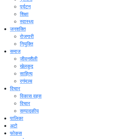
पर्यटन
शिक्षा
स्वास्थ्य
जनशक्ति
रोजगारी
नियुक्ति
समाज
जीवनशैली
खेलकुद
साहित्य
रगंमञ्च
विचार
विकास वहस
विचार
सम्पादकीय
पालिका
अटो
फोकस