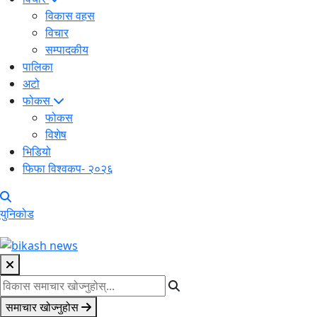
विकास वहस
विचार
सम्पादकीय
पालिका
अटो
फोकस
फोकस
विशेष
भिडियो
फिफा विश्वकप- २०२६
युनिकोड
समाचार खोज्नुहोस