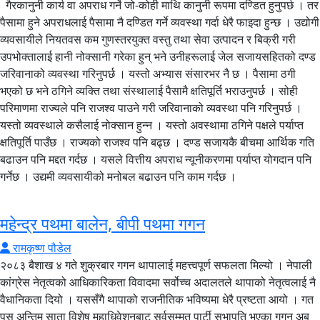
गैरकानुनी कार्य वा अपराध गर्ने जो-कोही माथि कानुनी रूपमा दण्डित हुनुपर्छ । तर
पैसामा हुने अपराधलाई पैसामा नै दण्डित गर्ने व्यवस्था गर्दा धेरै फाइदा हुन्छ । उद्योगी
व्यवसायीले नियतवस कम गुणस्तरयुक्त वस्तु तथा सेवा उत्पादन र बिक्री गरी
उपभोक्तालाई हानी नोक्सानी गरेका हुन् भने उनीहरूलाई जेल सजायसहितको दण्ड
जरिवानाको व्यवस्था गरिनुपर्छ । यस्तो अभ्यास संसारभर नै छ । पैसामा ठगी
भएको छ भने ठगिने व्यक्ति तथा संस्थालाई पैसामै क्षतिपूर्ति भराउनुपर्छ । सोही
परिमाणमा राज्यले पनि राजश्व पाउने गरी जरिवानाको व्यवस्था पनि गरिनुपर्छ ।
यस्तो व्यवस्थाले कसैलाई नोक्सान हुन्न । यस्तो अवस्थामा ठगिने पक्षले पर्याप्त
क्षतिपूर्ति पाउँछ । राज्यको राजश्व पनि बढ्छ । दण्ड सजायकै बीचमा आर्थिक गति
बढाउन पनि मद्दत गर्दछ । यसले वित्तीय अपराध न्यूनीकरणमा पर्याप्त योगदान पनि
गर्नेछ । उद्यमी व्यवसायीको मनोबल बढाउन पनि काम गर्दछ ।
महेन्द्र पथमा बालेन, बीपी पथमा गगन
रामकृष्ण पौडेल
२०८३ बैशाख ४ गते शुक्रबार गगन थापालाई महत्त्वपूर्ण सफलता मिल्यो । नेपाली कांग्रेस नेतृत्वको आधिकारिकता विवादमा सर्वोच्च अदालतले थापाको नेतृत्वलाई नै वैधानिकता दियो । यससँगै थापाको राजनीतिक भविष्यमा धेरै प्रष्टता आयो । गत पुस अन्तिम साता विशेष महाधिवेशनबाट सर्वसम्मत पार्टी सभापति भएका गगन अब हुने पन्ध्रौं महाधिवेशनबाट पनि सभापतिमा चुनिने निश्चित छ । नेपाली कांग्रेसको मूल नीति र अभ्यासअनुसार नै गगन नेपाल विद्यार्थी संघको उपाध्यक्ष र महामन्त्री, पार्टीको केन्द्रीय सदस्य हुँदै महामन्त्रीसम्म भए । तर, पार्टी सभापतिमा उनको पदारोहण असाधारण बन्यो । ‘शान्तिपूर्ण तर क्रान्तिकारी शैलीमा’, ‘संस्थापन पक्षको असहमतिमा तर विधिसम्मत’ गगन पार्टी सभापति बने । असाधारण उथलपुथल भएन भने अबको १० वर्ष कांग्रेस सभापति गगन नै हुनेछन् । गगन थापालाई पार्टी सभापति बनाउँदै गर्दा नेपाली कांग्रेसको विशेष महाधिवेशनमा धेरैले गगन र विश्वप्रकाश शर्माको जोडीलाई पार्टीका संस्थापक र पथप्रर्दशक बीपी कोइराला र गणेशमान सिंहसँग तुलना गरे । वस्तुनिष्ठ विश्लेषण क्षमता, देशको समग्र विकासबारे प्रष्ट सोच, विचारमा प्रष्टता, अभिव्यक्तिमा प्रखरता, पूर्ण प्रजातान्त्रिक कार्यशैली गगनका मूलभूत राजनीतिक चरित्र हुन् । बीपी कोइराला नेपाली राजनीतिमा उत्कृष्ट विचारक र लेखकका रूपमा चिनिन्थे । गगन थापा पनि संसद र सार्वजनिक मञ्चमा प्रभावशाली, स्पष्ट र तर्कसंगत वक्ताका रूपमा परिचित छन् । बीपीले बहुदलीय प्रजातन्त्रका लागि जीवनभर संघर्ष गरे । गगनले लोकतान्त्रिक प्रणालीको प्रवलीकरण, संस्थागत सुधार र देश विकासमा स्तरवृद्धि गर्न संघर्ष गर्दैछन् । बीपी ‘प्रजातान्त्रिक समाजवाद’ का सिद्धान्तकार नै हुन् । बीपी दार्शनिक, चिन्तक, लेखक पनि हुन् । गगन यस मामलामा कमजोर छन् । उनले पुँजीवादी विकास र सुशासनमा जोड दिँदै आएका छन् । नेपाली कांग्रेसभित्र जतिबेला गगनलाई बिपीको रूपमा चित्रण गरिँदै थियो, त्यतिबेला नै राजनीतिक केन्द्रमा तत्कालीन राजा महेन्द्र शाहरूपी बालेन्द्र शाह (बालेन) उदय हुँदै थियो । जतिबेला नेपाली कांग्रेसले गगनलाई भावी प्रधानमन्त्रीको उम्मेदवार बनाउने तयारी गर्दै थियो, त्यतिबेला नै राष्ट्रिय स्वतन्त्र पार्टी (रास्वपा) ले बालेनलाई भावी प्रधानमन्त्रीको उम्मेदवारको रूपमा अगाडि सारेको थियो । विशेष महाधिवेशनबाट सभापति बनेपछि गगनको क्रेज ह्वात्तै बढ्यो पनि । तर, फागुन २१ को निर्वाचनमा नेपाली कांग्रेसको पराजय र प्रतिनिधिसभा सदस्यमा गगन आफैको पराजयले त्यो क्रेज क्षणिक बनायो । पार्टी सभापति बन्दै गर्दा गगन जति शक्तिशाली र आकर्षक थिए, सोहीअनुसार जनताको भोट दिएनन् । यसको मुख्य कारण गगनको कमजोरी भन्दा राजनीतिमा बालेनको उदय थियो । सञ्चारमाध्यममा पनि गगनभन्दा बालेन बढी पढिन्छन्, सुनिन्छन् । भलै बालेनले सञ्चारमाध्यम कम महत्त्व दिन्छन्, गगनले उच्च महत्त्व दिन्छन् । लोकतन्त्रमा कसले कति मत पाउँछ भन्ने आधारहरूमध्ये को कति लोकप्रिय छ भन्ने पनि हो । हाल सामाजिक सञ्जालबाट पनि को कति लोकप्रिय छ भन्ने मापन गर्न सकिन्छ । सामाजिक सञ्जालमा बालेनको क्रेज गगनको भन्दा दश गुणा बढी छ । एउटा ताजा उदाहरण हेरौं । मातातीर्थ औंसीका दिन गगनले आमासँगको सेल्फी फोटोसहित फेसबुकमा शुभकामना सन्देश पोष्ट गरे । २४ घण्टाभित्र उक्त पोष्टमा ४० हजार लाइक, ५ हजार कमेन्ट र ११८ वटा सेयर भयो । सोही दिन बालेनले आमा, श्रीमती र छोरीसहितको फोटो राख्दै शुभकामना सन्देश फेसबुकमा पोष्ट गरे । २४ घण्टाभित्र उक्त पोष्टमा ५ लाख ३१ हजार लाइक, ३८ हजार कमेन्ट र ५ हजार वटा सेयर भयो । बालेनको फलोअर्स ४४ लाख छन् भने गगनको फलोअर्स ६ लाख ९२ हजार मात्र छन् । गगनको भन्दा बालेनको फलोअर्स करिब ७ गुणा बढी छ । गगनको पोष्टमा भन्दा बालेनको पोष्टमा मानिसहरूको प्रतिक्रिया १० गुणा बढी देखिन्छ । यसले पनि गगनभन्दा बालेन नै जनस्तरमा धेरै लोकप्रिय देखिन्छन् । रास्वपाले १८२ सीटसहित प्रतिनिधिसभामा प्राप्त अधिक बहुमतको मूल आधार पनि बालेन्द्र नै मानिन्छ । निर्वाचनसम्बन्धि स्थलगत समाचार रिर्पोटहरूले पनि मतदातामा बालेनप्रतिको आकर्षण व्यापक रहेको लेखेका थिए । सञ्चारमाध्यममा पनि गगनभन्दा बालेन बढी पढिन्छन्, सुनिन्छन् । भलै बालेनले सञ्चारमाध्यम कम महत्त्व दिन्छन्, गगनले उच्च महत्त्व दिन्छन् । गगन नेपाली सञ्चार क्षेत्रको लागि निकै प्र‍‍िय नेता हुन् । अधिकांश नेपाली सञ्चार माध्यमले गगनलाई उच्च प्राथमिकता दिने गरेका छन् । गगनका अन्तर्वार्ताहरू र लेखहरू नेपाली सञ्चारमाध्यममा धेरै नै पढ्न पाइन्छ । गगनको तुलनामा बालेन निकै कम बोल्छन् । काठमाडौं महानगरपालिकाको मेयरको उम्मेदवारी दिने तयारीका क्रममा बालेनले धेरै सञ्चारमाध्यमलाई अन्तर्वार्ता दिएका थिए । मेयर बनेपछि बालेनले स्वदेशी र विदेशी सञ्चार माध्यममा गरी ४ वटा अन्तर्वार्ता दिएका छन् । बालेनले निर्वाचनको बेलामा पनि सञ्चारमाध्यममा अन्तर्वार्ता दिएनन् । निर्वाचनपछि, प्रधानमन्त्री भएपछि बालेनसँग अन्तर्वार्ताको लागि विश्वका धेरै सञ्चारमाध्यमले गरेका प्रयास असफल भए । लेखक- रामकृष्ण पौडेल यद्यपि, रोयटर्स, बीबीसी, अलजजिराजस्ता विश्व प्रशिद्ध मिडियामा बालेनको बारेमा बारम्बार समाचार प्रकाशित भइरहे । यतिसम्म कि अमेरिकाको टाइम्स म्यागेजिनले विश्वका प्रभावशाली १०० व्यक्तिको सूचीमा १४ नम्बरमा बालेनलाई राख्यो । मिडियासँग नबोलेर पनि अन्तर्राष्ट्रिय सञ्चारमाध्यममा सर्वाधिक स्थान पाउने नेपालीमा परेका छन् बालेन । बालेनको तुलनामा गगनले विश्व सञ्चार माध्यममा ज्यादै कम स्थान पाएका छन् । विचारले भन्दा कामले, भाषणले भन्दा कार्यशैलीले बालेनको समर्थन चुलिँदै गएको छ । निर्वाचनअघि बौद्धिक वर्ग, परिपक्व र जिम्मेवार वर्ग (जसलाई समाजको उच्च वर्ग पनि भनिन्छ) ले गगनको जति तारिफ गर्दथ्यो, त्यति तारिफ बालेनको गर्दैन थियो । निर्वाचनबाट जनमत पाए पनि बालेनको क्षमताप्रति उच्च वर्ग विश्वस्त थिएन । भलै बालेनले भ्रष्टाचार गर्दैन भन्नेमा यो वर्ग चुनावअघि नै विश्वस्त देखिन्थ्यो । पछिल्लो समय प्रधानमन्त्री बालेनको कामले उच्च वर्ग पनि आश्वस्त बन्दै गएको छ । बालेन प्रधानमन्त्री भएपछि तीन साताभित्र सरकारले लिएका नीति र सरकारको गतिबाट विगतमा शंका गर्ने वर्ग पनि बालेनको समर्थक बन्न थालेका छन् । बालेन सरकारको उदय र कामका प्रभावले हुनसक्छ, पुराना पार्टी त्यागे भनेर सामाजिक सञ्चालमा स्वघोषणा गर्नेको पोष्टहरू धेरै देखिन थालेको छ । निर्वाचनको प्रतिस्पर्धा हुँदै गर्दा पनि विपक्षीको आलोचना नगर्ने, राजनीतिक मुद्दामा कम बोल्ने, विकास र जनजीविकाको विषयलाई जोड दिने, गर्न सक्ने विषयमा बोल्ने, गर्न नसक्ने विषयमा नबोल्ने बालेन शैलीले नेपाली राजनीतिमा नयाँ धार नै सिर्जना गरेको छ । निर्वाचनपछि विजयोत्सव नगर्ने, बधाई दिन/लिन समय नबिताउने, विजयको दम्भ नदेखाउने, पराजित शक्तिको खिसिटिउरी नगर्ने बालेन शैली क्रमशः राजनीतिक संस्कार बन्दैछ । विगतमा सरकारलाई सिकाउन खोज्ने निजी क्षेत्र अहिले बालेन सरकारलाई पछ्याउन थालेको देखिन्छ । विगतमा नयाँ सरकार गठनपछिको १०० दिनका अवधिलाई हनिमुन पिरियड भनेर रमाइलोमा नै बिताउँथे । तर, बालेनले प्रधानमन्त्री भएकै दिन मन्त्रिपरिषद् विस्तारदेखि सरकारको १०० बुँदे कार्यसूची पहिलो मन्त्रिपरिषदबाटै निर्णय गराए । त्यसमा पनि कामको समयसीमा तोकिदिए । कामका सूची र समयको सीमाले आफैलाई दबाब सिर्जना गर्ने बालेन कार्यशैलीले पुरै सरकारको गतिलाई तीव्रता दिएको देखिन्छ । सुशासन मार्गचित्र बनाएर तत्काल कार्यान्वयनमा लैजानु, भ्रष्टाचार विरुद्धको राष्ट्रिय रणनीतिक योजनाको मस्यौदा सार्वजनिक गर्नु, निर्वाचित राष्ट्रिय दलहरूको घोषणा पत्रहरूलाई समेटेर राष्ट्रिय प्रतिवद्धतापत्रको मस्यौदा तयार गर्नु, गैरकानुनी आर्जन गर्नेमाथिको छानविनलाई तीब्रता दिनु बालेन सरकारको प्रभावशाली कदम हुन् । बालेनको अनुशासित जीवनशैली र कडा शासन शैलीलाई पनि मानिसहरूले मन पराइरहेका छन् । निवासमा निजी जीवन बिताउने, कार्यालयमा काम गर्ने । मन्त्री, मुख्यमन्त्री, सांसद, सचिव, सुरक्षा निकायका प्रमुखहरूसँग भेट्ने, छलफल गर्ने, सचिवालयलाई प्रभावकारी बनाउने, स्वार्थसमूह वा दबाब समूहबाट टाढा बस्ने, जो-कोहीसँग नभेट्ने, रिबन काट्ने, विमोचन गर्ने र भाषण गर्ने कार्यक्रममा नजाने प्रधानमन्त्री बालेनको कार्यशैली पनि धेरैले मन पराएका छन् । बालेनको यस्तो जीवनशैली र कार्यशैलीलाई कतिपयले पूर्वराजा महेन्द्रसँग तुलना गर्ने गरेका छन् । महेन्द्रका साहित्य सिर्जना र बालेन्द्रका साहित्यक सिर्जनामा पनि उस्तै देशप्रेम देखिन्छ । राजा पृथ्वीनारायण शाहले आधुनिक नेपाल एकीकरण गरेपछि ११ पुस्तासम्म चलेको २४० वर्ष अवधिको शाह वंशीय शासनकालमा पृथ्वीनारायणपछि राजा महेन्द्रलाई बढी दूरदर्शी र प्रभावशाली शासक मानिन्छन् । राष्ट्रवादी र विकासप्रेमीको रुपमा राजा महेन्द्रको जति धेरैले तारिफ गरिन्छ त्यति नै धेरैले निरंकुश भनेर उनको आलोचना पनि हुन्छ । राजा महेन्द्रले संसद, न्यायपालिका, प्रेस जस्ता लोकतान्त्रिक संरचना र खुलापनलाई नियन्त्रण गरी शासन गरेका थिए । सरकारी विज्ञापन सरकारी सञ्चारमाध्यमलाई मात्र दिने बालेन सरकारको निर्णयलाई दिएर लोकतान्त्रिक दल र सञ्चार क्षेत्रले ‘कतै बालेन्द्र शाह पनि महेन्द्र शाह पथमा हिँड्न चाहेका त होइनन्’ भनेर शंका गर्न थालेका छन् । त्यस्तै, तत्कालीन राजा महेन्द्रकै सोच र योजनामा बनेको महेन्द्र राजमार्गको नाम गणतन्त्र स्थापनापछि पूर्व-पश्चिम राजमार्ग नामाकरण गरिएकोमा त्यसलाई परिवर्तन गर्दै राष्ट्रिय प्रतिवद्धतापत्रमा उक्त राजमार्गको नाम पुनः महेन्द्र राजमार्ग नामाकरण गर्ने र त्यसलाई अन्तर्राष्ट्रिय स्तरको सडकमा स्तरोन्नति गर्ने प्रधानमन्त्री बालेन्द्र शाहको निर्णयपछि बालेन्द्रको अनुहारमा महेन्द्र देखिन थालेका टिप्पणी धेरैले गर्न थालेका छन् । प्रधानमन्त्री भएपछि बालेन्द्रले सिंहदरबारमा विदेशी राजदूतहरूसँग गरेको सामूहिक भेटघाट कार्यक्रममा देखिएको दृष्य र बालेन्द्र शैलीलाई पनि धेरैले महेन्द्र शैलीसँग तुलना गरेका थिए । तर, महेन्द्र र बालेन्द्रमा धेरै फरक प्रष्ट छन् । बालेन्द्र लोकतान्त्रिक विधिबाट शक्तिमा पुगेको शक्तिशाली प्रधानमन्त्री हुन् भने महेन्द्र वंशीय शासन प्रणाली भित्रैबाट देशको शासकीय कार्यकारी अधिकार लिएका राजा हुन् । राजसंस्था महेन्द्रको संस्थागत जग थियो भने बालेन्द्रको संस्थागत जग रास्वपा हो । महेन्द्रले २०१७ पुस १ गते निर्वाचित प्रधानमन्त्री बिपी कोइरालालाई जेलमा हालेर, निर्वाचित संसदलाई विघटन गरेर कार्यकारी अधिकार आफूले लिएका थिए । तर, बालेन्द्र प्रधानमन्त्री भएपछि जारी गरेको राष्ट्रिय प्रतिवद्धताको पहिलो वाक्यमा नै नेपालको संविधान र लोकतान्त्रिक मूल्य मान्यतालाई आदर्श मान्दै अगाडि बढ्ने प्रतिवद्धता व्यक्त गरेका छन् । नेपाली सेनासँगको सम्बन्ध भने महेन्द्र र बालेन्द्रको उस्तै देखिन्छ । बालेन्द्र मेयर निर्वाचित भएपछि पहिलो औपचारिक भेटघाट तत्कालीन प्रधानसेनापति प्रभुराम शर्मासँग गरेका थिए । प्रधानमन्त्री पदभार सम्हालेपछि पनि बालेन्द्रले सिंदरवार बाहिर पहिलो पटक नेपाली सेनाको कार्यक्रमलाई सम्बोधन गरेका छन् । भदौ २३ र २४ को जेनजी आन्दोलनपछि सुशीला कार्कीको नेतृत्वमा सरकार बनाउन र कार्की नेतृत्वको सरकारलाई प्रभावकारी बनाउन बालेन्द्र र नेपाली सेनाले भरपूर मद्दत गरेका थिए । सीमित स्रोत साधनका कारण सरकारले धेरै काम गर्न नसक्ने बाध्यता र विश्वको विकास देखेर तुरुन्तै नेपालको विकास पनि विकसित देशको जस्तो देख्न चाहने नयाँ पुस्ताको आकांक्षालाई सम्बोधन गर्न नसकेको अवस्थामा जनमत छिट्टै सत्तारूढ दलको विपक्षमा जाने र बालेन पनि अलोकप्रिय बन्ने जोखिम पनि उत्तिकै रहन्छ । जसको फल गगनको पोल्टामा पर्नेछ । बालेन र गगनको भविष्य नेपालको राजनीतिक नेतृत्वमध्ये बिपीको उचाइमा अहिलेसम्म कोही पुगेका छैनन् । पृथ्वीनारायण शाहपछि आधुनिक नेपालमा राजा महेन्द्र जति दूरदर्शी र सफल शासक अर