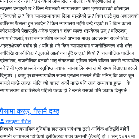
मान्ने आधार के हो ? ७५ वर्षको अभ्यासले नेपालको न्यायप्रणालीलाई
उत्कृष्ट बनाएको छ ? किन नेपालको न्यायालयमा चरम भ्रष्टाचारको कोलाहल
गुञ्जिएको छ ? किन न्यायसम्पादनमा ढिला भइरहेको छ ? किन एउटै मुद्दा अदालतको
वर्षौंसम्म फैसला हुन सक्दैन ? किन न्यायालय महँगो बन्दै गएको छ ? किन कालो
कोटधारीको पेशाप्रति अनेक प्रश्न र शंका व्यक्त भइरकेका छन् ? वरिष्ठतम्
न्यायाधीशलाई प्रधानन्यायाधीश बनाउने अभ्यास मात्र अदालतमा राजनीतिक
अहस्तक्षेपको पर्याय हो ? यदि हो भने किन न्यायालयमा राजनीतिकरण भयो भनेर
वर्षौंदेखि राजनीतिक नेतृत्वको आलोचना हुँदै आएको थियो ? राजनीतिक पार्टीका
पूर्वसांसद, राजनीतिक दलको भातृ संगठनको भूमिका खेल्ने वकिल कसरी न्यायाधीश
बने ? यी प्रश्नहरूको वस्तुनिष्ठ जवाफ न्यायपालिकामा लामो समय बिताएकाहरूले
दिनुपर्छ । कामु प्रधानन्यायाधीश सपना प्रधान मल्लले ठीकै भनिन् कि आज जुन
बाघले मान्छे खान्छ, भोलि त्यो बाघले अर्को मान्छे पनि खाने सम्भावना हुन्छ । के
न्यायालयमा बाघ छिरेको पहिलो पटक हो ? उनले यसको पनि जवाफ दिनुपर्छ ।
पैसामा कसुर, पैसामै दण्ड
रामकृष्ण पौडेल
विश्वको व्यावसायिक दुनियाँमा हालसम्म सबैभन्दा ठूलो आर्थिक क्षतिपूर्ति बेहोर्ने
कम्पनी जापानको ‘टोकियो इलेक्ट्रिक पावर कम्पनी’ (टेप्को) हो । सन् २०११ मा