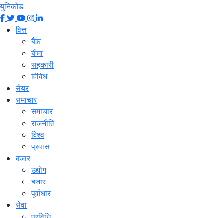
युनिकोड
वित्त
बैंक
बीमा
सहकारी
विविध
सेयर
समाचार
समाचार
राजनीति
विश्व
प्रवास
बजार
उद्योग
बजार
पूर्वाधार
सेवा
प्रविधि