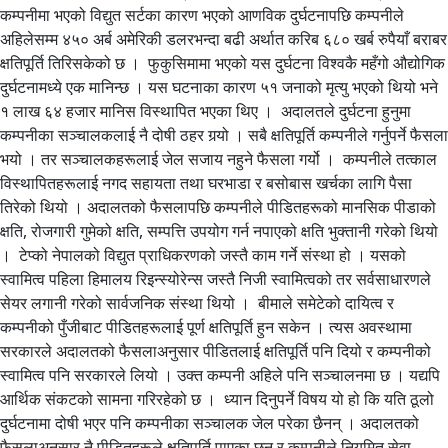
कम्पनीमा भएको विद्युत सर्टका कारण भएको आणविक दुर्घटनापछि कम्पनीले
अहिलेसम्म ४५० अर्ब अमेरिकी डलरभन्दा बढी अर्थात करिब ६८० खर्ब रुपैयाँ बराबर
क्षतिपूर्ति तिरिसकेको छ । फुकुसिमामा भएको यस दुर्घटना विश्वकै महँगो औद्योगिक
दुर्घटनामध्ये एक मानिन्छ । यस घटनाका कारण ५१ जनाको मृत्यु भएको थियो भने
१ लाख ६४ हजार मानिस विस्थापित भएका थिए । अदालतले दुर्घटना हुनुमा
कम्पनीका सञ्चालकलाई नै दोषी ठहर गर्‍यो । सबै क्षतिपूर्ति कम्पनीले गर्नुपर्ने फैसला
भयो । तर सञ्चालकहरूलाई जेल सजाय नहुने फैसला गर्यो । कम्पनीले तत्काल
विस्थापितहरूलाई नगद सहायता तथा घरभाडा र बसोबास खर्चका लागि पैसा
तिरेको थियो । अदालतको फैसलापछि कम्पनीले पीडितहरूको मानसिक पीडाको
क्षति, रोजगारी गुमेको क्षति, सम्पत्ति उपयोग गर्न नपाएको क्षति भुक्तानी गरेको थियो
। टेप्को नेपालको विद्युत प्राधिकरणको जस्तै काम गर्ने संस्था हो । यसको
स्वामित्व पहिला हिमालय रिइन्स्योरेन्स जस्तै निजी स्वामित्वको तर सर्वसाधारणले
सेयर लगानी गरेको सार्वजनिक संस्था थियो । बीमाले समेटेको दायित्व र
कम्पनीको पुँजीबाट पीडितहरूलाई पूर्ण क्षतिपूर्ति हुन सकेन । त्यस अवस्थामा
सरकारले अदालतको फैसलाअनुसार पीडितलाई क्षतिपूर्ति पनि दियो र कम्पनीको
स्वामित्व पनि सरकारले लियो । उक्त कम्पनी अहिले पनि सञ्चालनमा छ । यद्यपि
आर्थिक संकटको सामना गरिरहेको छ । ध्यान दिनुपर्ने विषय यो हो कि यति ठूलो
दुर्घटनामा दोषी भएर पनि कम्पनीका सञ्चालक जेल परेका छैनन् । अदालतको
फैसलाअनुसार नै पीडितहरूले क्षतिपूर्ति पाएका छन् र कम्पनीले नियमित सेवा