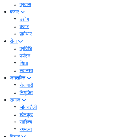
प्रवास
बजार
उद्योग
बजार
पूर्वाधार
सेवा
प्रविधि
पर्यटन
शिक्षा
स्वास्थ्य
जनशक्ति
रोजगारी
नियुक्ति
समाज
जीवनशैली
खेलकुद
साहित्य
रगंमञ्च
विचार