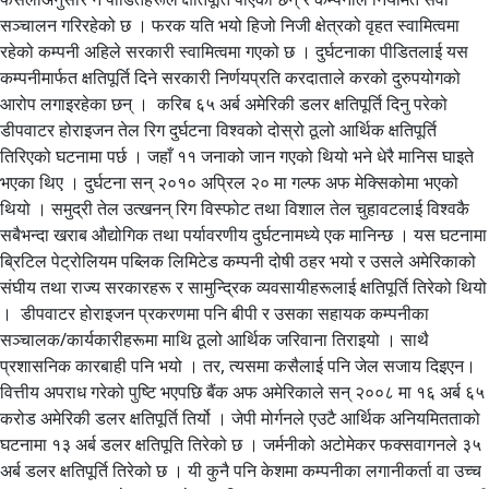
सञ्चालन गरिरहेको छ । फरक यति भयो हिजो निजी क्षेत्रको वृहत स्वामित्वमा
रहेको कम्पनी अहिले सरकारी स्वामित्वमा गएको छ । दुर्घटनाका पीडितलाई यस
कम्पनीमार्फत क्षतिपूर्ति दिने सरकारी निर्णयप्रति करदाताले करको दुरुपयोगको
आरोप लगाइरहेका छन् । करिब ६५ अर्ब अमेरिकी डलर क्षतिपूर्ति दिनु परेको
डीपवाटर होराइजन तेल रिग दुर्घटना विश्वको दोस्रो ठूलो आर्थिक क्षतिपूर्ति
तिरिएको घटनामा पर्छ । जहाँ ११ जनाको जान गएको थियो भने धेरै मानिस घाइते
भएका थिए । दुर्घटना सन् २०१० अप्रिल २० मा गल्फ अफ मेक्सिकोमा भएको
थियो । समुद्री तेल उत्खनन् रिग विस्फोट तथा विशाल तेल चुहावटलाई विश्वकै
सबैभन्दा खराब औद्योगिक तथा पर्यावरणीय दुर्घटनामध्ये एक मानिन्छ । यस घटनामा
ब्रिटिल पेट्रोलियम पब्लिक लिमिटेड कम्पनी दोषी ठहर भयो र उसले अमेरिकाको
संघीय तथा राज्य सरकारहरू र सामुन्द्रिक व्यवसायीहरूलाई क्षतिपूर्ति तिरेको थियो
। डीपवाटर होराइजन प्रकरणमा पनि बीपी र उसका सहायक कम्पनीका
सञ्चालक/कार्यकारीहरूमा माथि ठूलो आर्थिक जरिवाना तिराइयो । साथै
प्रशासनिक कारबाही पनि भयो । तर, त्यसमा कसैलाई पनि जेल सजाय दिइएन।
वित्तीय अपराध गरेको पुष्टि भएपछि बैंक अफ अमेरिकाले सन् २००८ मा १६ अर्ब ६५
करोड अमेरिकी डलर क्षतिपूर्ति तिर्यो । जेपी मोर्गनले एउटै आर्थिक अनियमितताको
घटनामा १३ अर्ब डलर क्षतिपूति तिरेको छ । जर्मनीको अटोमेकर फक्सवागनले ३५
अर्ब डलर क्षतिपूर्ति तिरेको छ । यी कुनै पनि केशमा कम्पनीका लगानीकर्ता वा उच्च