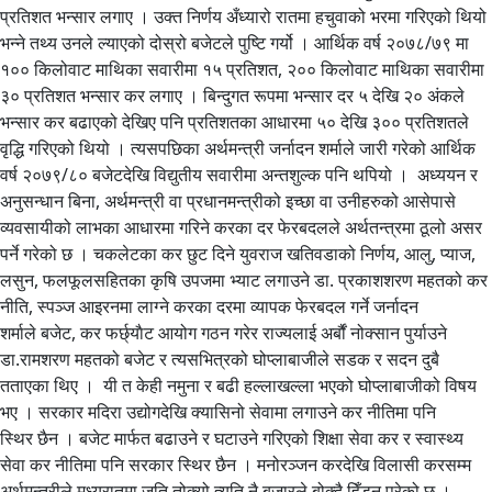
प्रतिशत भन्सार लगाए । उक्त निर्णय अँध्यारो रातमा हचुवाको भरमा गरिएको थियो
भन्ने तथ्य उनले ल्याएको दोस्रो बजेटले पुष्टि गर्यो । आर्थिक वर्ष २०७८/७९ मा
१०० किलोवाट माथिका सवारीमा १५ प्रतिशत, २०० किलोवाट माथिका सवारीमा
३० प्रतिशत भन्सार कर लगाए । बिन्दुगत रूपमा भन्सार दर ५ देखि २० अंकले
भन्सार कर बढाएको देखिए पनि प्रतिशतका आधारमा ५० देखि ३०० प्रतिशतले
वृद्धि गरिएको थियो । त्यसपछिका अर्थमन्त्री जर्नादन शर्माले जारी गरेको आर्थिक
वर्ष २०७९/८० बजेटदेखि विद्युतीय सवारीमा अन्तशुल्क पनि थपियो । अध्ययन र
अनुसन्धान बिना, अर्थमन्त्री वा प्रधानमन्त्रीको इच्छा वा उनीहरुको आसेपासे
व्यवसायीको लाभका आधारमा गरिने करका दर फेरबदलले अर्थतन्त्रमा ठूलो असर
पर्ने गरेको छ । चकलेटका कर छुट दिने युवराज खतिवडाको निर्णय, आलु, प्याज,
लसुन, फलफूलसहितका कृषि उपजमा भ्याट लगाउने डा. प्रकाशशरण महतको कर
नीति, स्पञ्ज आइरनमा लाग्ने करका दरमा व्यापक फेरबदल गर्ने जर्नादन
शर्माले बजेट, कर फर्छ्याैट आयोग गठन गरेर राज्यलाई अर्बौं नोक्सान पुर्याउने
डा.रामशरण महतको बजेट र त्यसभित्रको घोप्लाबाजीले सडक र सदन दुबै
तताएका थिए । यी त केही नमुना र बढी हल्लाखल्ला भएको घोप्लाबाजीको विषय
भए । सरकार मदिरा उद्योगदेखि क्यासिनो सेवामा लगाउने कर नीतिमा पनि
स्थिर छैन । बजेट मार्फत बढाउने र घटाउने गरिएको शिक्षा सेवा कर र स्वास्थ्य
सेवा कर नीतिमा पनि सरकार स्थिर छैन । मनोरञ्जन करदेखि विलासी करसम्म
अर्थमन्त्रीले मध्यरातमा जति तोक्यो त्यति नै बजारले बोक्दै हिँड्नु परेको छ ।