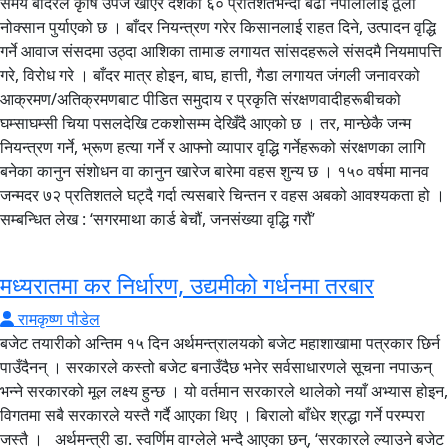
समय बाँदरले कृषि उपज खाएर देशको ६० प्रतिशतभन्दा बढी नेपालीलाई ठूलो
नोक्सान पुर्याएको छ । बाँदर नियन्त्रण गरेर किसानलाई राहत दिने, उत्पादन वृद्धि
गर्ने आवाज संसदमा उठ्दा आशिका तामाङ लगायत सांसदहरूले संसदमै नियमापत्ति
गरे, विरोध गरे । बाँदर मात्र होइन, बाघ, हात्ती, गैडा लगायत जंगली जनावरको
आक्रमण/अतिक्रमणबाट पीडित समुदाय र प्रकृति संरक्षणवादीहरूबीचको
घम्साघम्सी चिया पसलदेखि टकशोसम्म देखिँदै आएको छ । तर, मान्छेकै जन्म
नियन्त्रण गर्ने, भ्रूण हत्या गर्ने र आफ्नो व्यापार वृद्धि गर्नेहरूको संरक्षणका लागि
बनेका कानुन संशाेधन वा कानुन खारेज बारेमा वहस शुन्य छ । १५० वर्षमा मानव
जन्मदर ७२ प्रतिशतले घट्दै गर्दा त्यसबारे चिन्तन र वहस अबको आवश्यकता हो ।
सम्बन्धित लेख : ‘सगरमाथा कार्ड बेचौं, जनसंख्या वृद्धि गरौं’
मध्यरातमा कर निर्धारण, उद्यमीको गर्धनमा तरबार
रामकृष्ण पौडेल
बजेट तयारीको अन्तिम १५ दिन अर्थमन्त्रालयको बजेट महाशाखामा पत्रकार छिर्न
पाउँदैनन् । सरकारले कस्तो बजेट बनाउँदैछ भनेर सर्वसाधारणले सूचना नपाऊन्
भन्ने सरकारको मूल लक्ष्य हुन्छ । यो वर्तमान सरकारले थालेको नयाँ अभ्यास होइन,
विगतमा सबै सरकारले यस्तै गर्दै आएका थिए । बिरालो बाँधेर श्रद्धा गर्ने परम्परा
जस्तै । अर्थमन्त्री डा. स्वर्णिम वाग्लेले भन्दै आएका छन्, ‘सरकारले ल्याउने बजेट