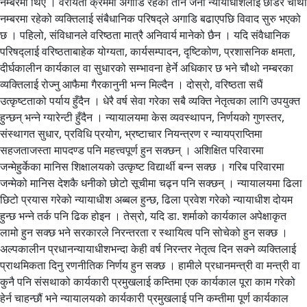
नम्बरमा थिए । वरीयता क्रममा अगाडि रहेका तीन जना न्यायाधीशलाई छोडेर चौथो
नम्बरमा रहेको व्यक्तिलाई संबैधानिक परिषद्ले अगाडि बढाएपछि विवाद सुरु भएको
छ । पहिलो, संविधानले वरिष्ठता मात्रै अनिवार्य मानेको छैन । यदि संवैधानिक
परिषद्लाई वरिष्ठताबाहेक योग्यता, कार्यसम्पादन, दृष्टिकोण, प्रशासनिक क्षमता,
दीर्घकालीन कार्यकाल वा सुधारको सम्भावना हेर्ने अधिकार छ भने चौथो नम्बरका
व्यक्तिलाई रोज्नु आफैमा गैरकानुनी भन्न मिल्दैन । दोस्रो, वरिष्ठता सधैं
उत्कृष्टताको पर्याय हुँदैन । धेरै वर्ष सेवा गरेका सबै व्यक्ति नेतृत्वका लागि उपयुक्त
हुन्छन् भन्ने ग्यारेन्टी हुँदैन । न्यायालयमा केस व्यवस्थापन, निर्णयको गुणस्तर,
संस्थागत सुधार, प्रविधि प्रयोग, भ्रष्टाचार नियन्त्रण र न्यायप्राप्तिमा
सहजताजस्ता मापदण्ड पनि महत्त्वपूर्ण हुन सक्छन् । अशिक्षित परिवारमा
जन्मेहुर्केका मानिस शिक्षालयको उत्कृष्ट विद्यार्थी बन्न सक्छ । गरिब परिवारमा
जन्मेको मानिस देशकै धनीको छोटो सूचीमा चढ्न पनि सक्छन् । न्यायालयमा ढिला
छिटो प्रयास गरेको न्यायाधीश अब्बल हुन्छ, ढिला प्रवेश गरेको न्यायाधीश दोयम
हुन्छ भन्ने तर्क पनि ढिक होइन । तेस्रो, यदि डा. शर्माको कार्यकाल अपेक्षाकृत
लामो हुन सक्छ भने सरकारले निरन्तरता र स्थायित्व पनि सोचेको हुन सक्छ ।
अल्पकालीन प्रधानन्यायाधीशभन्दा केही वर्ष निरन्तर नेतृत्व दिन सक्ने व्यक्तिलाई
प्राथमिकता दिनु रणनीतिक निर्णय हुन सक्छ । हामीले प्रधानमन्त्री वा मन्त्री वा
कुनै पनि संसथाको कार्यकारी प्रमुखलाई कम्तिमा एक कार्यकाल पूरा काम गरेको
हेर्न चाहन्छौं भने न्यायालयको कार्यकारी प्रमुखलाई पनि कम्तीमा पूर्ण कार्यकाल