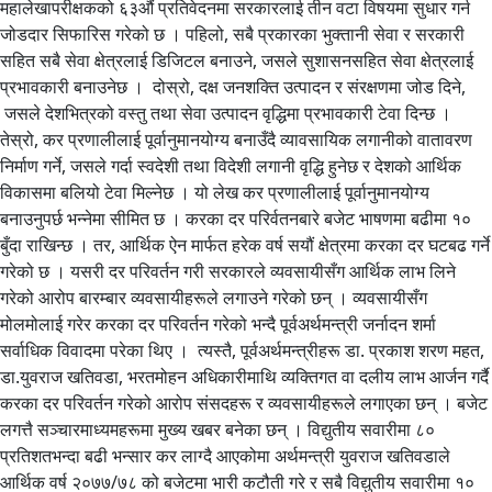
महालेखापरीक्षकको ६३औं प्रतिवेदनमा सरकारलाई तीन वटा विषयमा सुधार गर्न
जोडदार सिफारिस गरेको छ । पहिलो, सबै प्रकारका भुक्तानी सेवा र सरकारी
सहित सबै सेवा क्षेत्रलाई डिजिटल बनाउने, जसले सुशासनसहित सेवा क्षेत्रलाई
प्रभावकारी बनाउनेछ । दोस्रो, दक्ष जनशक्ति उत्पादन र संरक्षणमा जोड दिने,
जसले देशभित्रको वस्तु तथा सेवा उत्पादन वृद्धिमा प्रभावकारी टेवा दिन्छ ।
तेस्रो, कर प्रणालीलाई पूर्वानुमानयोग्य बनाउँदै व्यावसायिक लगानीको वातावरण
निर्माण गर्ने, जसले गर्दा स्वदेशी तथा विदेशी लगानी वृद्धि हुनेछ र देशको आर्थिक
विकासमा बलियो टेवा मिल्नेछ । यो लेख कर प्रणालीलाई पूर्वानुमानयोग्य
बनाउनुपर्छ भन्नेमा सीमित छ । करका दर परिर्वतनबारे बजेट भाषणमा बढीमा १०
बुँदा राखिन्छ । तर, आर्थिक ऐन मार्फत हरेक वर्ष सयौं क्षेत्रमा करका दर घटबढ गर्ने
गरेको छ । यसरी दर परिवर्तन गरी सरकारले व्यवसायीसँग आर्थिक लाभ लिने
गरेको आरोप बारम्बार व्यवसायीहरूले लगाउने गरेको छन् । व्यवसायीसँग
मोलमोलाई गरेर करका दर परिवर्तन गरेको भन्दै पूर्वअर्थमन्त्री जर्नादन शर्मा
सर्वाधिक विवादमा परेका थिए । त्यस्तै, पूर्वअर्थमन्त्रीहरू डा. प्रकाश शरण महत,
डा.युवराज खतिवडा, भरतमोहन अधिकारीमाथि व्यक्तिगत वा दलीय लाभ आर्जन गर्दै
करका दर परिवर्तन गरेको आरोप संसदहरू र व्यवसायीहरूले लगाएका छन् । बजेट
लगत्तै सञ्चारमाध्यमहरूमा मुख्य खबर बनेका छन् । विद्युतीय सवारीमा ८०
प्रतिशतभन्दा बढी भन्सार कर लाग्दै आएकोमा अर्थमन्त्री युवराज खतिवडाले
आर्थिक वर्ष २०७७/७८ को बजेटमा भारी कटौती गरे र सबै विद्युतीय सवारीमा १०