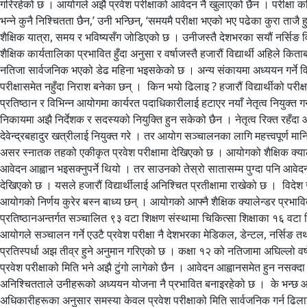
गरिरहेको छ । आयोगले अझै प्रवेश परीक्षाको आवेदन नै खुलाएको छैन । परीक्षा कहिले
भन्ने कुनै निश्चितता छैन,’ उनी भन्छिन्, ‘समयमै परीक्षा भएको भए पढेका कुरा ताजै
शैक्षिक यात्रा, समय र भविष्यसँग जोडिएको छ । उनीजस्तै देशभरका सयौं नर्सिङ वि
शैक्षिक कार्यतालिका प्रभावित हुँदा अनुसा र वर्षाजस्तै हजारौं विद्यार्थी अहिले क
नतिजा सार्वजनिक भएको डेढ महिना भइसकेको छ । अन्य संकायमा अध्ययन गर्ने विद्
परीक्षासमेत नहुँदा निराश बनेका छन् । किन भयो ढिलाइ ? हजारौं विद्यार्थीको परीक
प्रतिष्ठान र विभिन्न आयोगमा कार्यरत पदाधिकारीलाई हटाएर नयाँ नेतृत्व नियुक्त गर
निकायमा अझै निर्देशक र सदस्यको नियुक्ति हुन सकेको छैन । नेतृत्व रिक्त रहँदा
देवेन्द्रबहादुर खत्रीलाई नियुक्त गरे । तर आयोग सञ्चालनका लागि महत्त्वपूर्ण म
असर स्नातक तहको एकीकृत प्रवेश परीक्षामा देखिएको छ । आयोगको शैक्षिक क्याल
आवेदन आह्वान भइसक्नुपर्ने थियो । तर साउनको तेस्रो सातासम्म पुग्दा पनि आवेदन 
देखिएको छ । यसले हजारौं विद्यार्थीलाई अनिश्चित प्रतीक्षामा राखेको छ । विदेश जाने 
आयोगको निर्णय कुरेर बस्न बाध्य छन् । आयोगको आफ्नै शैक्षिक क्यालेन्डर प्रभावि
प्रतिष्ठानअन्तर्गत सञ्चालित ९३ वटा शिक्षण संस्थामा चिकित्सा शिक्षाका १६ वटा 
आयोगले सञ्चालन गर्ने एउटै प्रवेश परीक्षा नै देशभरका मेडिकल, डेन्टल, नर्सिङ तथा 
प्रतिस्पर्धा अझ तीव्र हुने अनुमान गरिएको छ । कक्षा १२ को नतिजामा अघिल्लो वर्षक
प्रवेश परीक्षाको मिति भने अझै टुंगो लागेको छैन । आवेदन आह्वानसमेत हुन नसक्दा हज
अनिश्चितताले उनीहरूको अध्ययन योजना नै प्रभावित बनाइरहेको छ । के भन्छ आयोग
अधिकारीहरूका अनुसार समस्या केवल प्रवेश परीक्षाको मिति सार्वजनिक गर्न ढिला