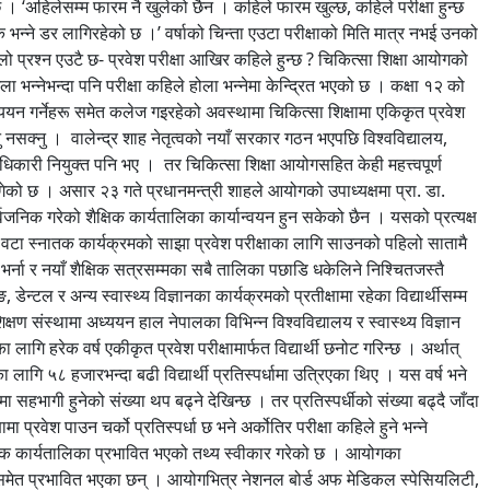
छ । ‘अहिलेसम्म फारम नै खुलेको छैन । कहिले फारम खुल्छ, कहिले परीक्षा हुन्छ
 कि भन्ने डर लागिरहेको छ ।’ वर्षाको चिन्ता एउटा परीक्षाको मिति मात्र नभई उनको
ो प्रश्न एउटै छ- प्रवेश परीक्षा आखिर कहिले हुन्छ ? चिकित्सा शिक्षा आयोगको
उला भन्नेभन्दा पनि परीक्षा कहिले होला भन्नेमा केन्द्रित भएको छ । कक्षा १२ को
यन गर्नेहरू समेत कलेज गइरहेको अवस्थामा चिकित्सा शिक्षामा एकिकृत प्रवेश
नु नसक्नु । वालेन्द्र शाह नेतृत्वको नयाँ सरकार गठन भएपछि विश्वविद्यालय,
दाधिकारी नियुक्त पनि भए । तर चिकित्सा शिक्षा आयोगसहित केही महत्त्वपूर्ण
गेको छ । असार २३ गते प्रधानमन्त्री शाहले आयोगको उपाध्यक्षमा प्रा. डा.
वजनिक गरेको शैक्षिक कार्यतालिका कार्यान्वयन हुन सकेको छैन । यसको प्रत्यक्ष
वटा स्नातक कार्यक्रमको साझा प्रवेश परीक्षाका लागि साउनको पहिलो सातामै
भर्ना र नयाँ शैक्षिक सत्रसम्मका सबै तालिका पछाडि धकेलिने निश्चितजस्तै
डेन्टल र अन्य स्वास्थ्य विज्ञानका कार्यक्रमको प्रतीक्षामा रहेका विद्यार्थीसम्म
्षण संस्थामा अध्ययन हाल नेपालका विभिन्न विश्वविद्यालय र स्वास्थ्य विज्ञान
गि हरेक वर्ष एकीकृत प्रवेश परीक्षामार्फत विद्यार्थी छनोट गरिन्छ । अर्थात्
ा लागि ५८ हजारभन्दा बढी विद्यार्थी प्रतिस्पर्धामा उत्रिएका थिए । यस वर्ष भने
ा सहभागी हुनेको संख्या थप बढ्ने देखिन्छ । तर प्रतिस्पर्धीको संख्या बढ्दै जाँदा
प्रवेश पाउन चर्को प्रतिस्पर्धा छ भने अर्कोतिर परीक्षा कहिले हुने भन्ने
क्षिक कार्यतालिका प्रभावित भएको तथ्य स्वीकार गरेको छ । आयोगका
कामसमेत प्रभावित भएका छन् । आयोगभित्र नेशनल बोर्ड अफ मेडिकल स्पेसियलिटी,