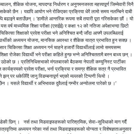
्चालन, शैक्षिक योजना, मापदण्ड निर्धारण र अनुगमनजस्ता महत्त्वपूर्ण जिम्मेवारी यिनै
लिन सकेको छैन । यद्यपि आयोग भने रोकिएका प्रक्रिया धेरै लामो समय नलम्बिने दाबी
 बढाइने बताउँछन् । ‘हामीले आन्तरिक रूपमा सबै तयारी पूरा गरिसकेका छौं । यो
वर्ष माध्यमिक शिक्षा परीक्षा (एसईई) र कक्षा १२ को नतिजा अपेक्षाभन्दा छिटो
त्सा शिक्षाको प्रवेश परीक्षा भने अनिश्चित बन्दै जाँदा आफ्नै उपलब्धिलाई
्यार्थीको अध्ययन योजना, मानसिक अवस्था र शैक्षिक यात्रा प्रभावित हुन सक्छ ।
ुसार चिकित्सा शिक्षा अध्ययन गर्न चाहने हजारौं विद्यार्थीलाई लामो समयसम्म
ा रोजेका विद्यार्थी भने परीक्षा कहिले हुन्छ भन्ने अनिश्चिततामै बस्न बाध्य छन् ।
उठेको छ । प्रतिनिधिसभाको मंगलबारको बैठकमा नेपाली कम्युनिस्ट पार्टीका
्यक्रमको प्रवेश परीक्षा, भर्ना प्रक्रिया र समग्र शैक्षिक सत्र नै प्रभावित
झन् पर धकेलिँदै जानु विडम्बनापूर्ण भएको मल्लको टिप्पणी थियो ।
न । यसले विद्यार्थी र अभिभावक दुवैलाई गम्भीर अन्योलमा पारेको छ ।’
। यही मागका कारण हजारौं शिक्षकले पटक–पटक कक्षाकोठा छाडेर सडक रोज्दै आएका छन् । विद्यालय बन्द विद्यार्थीलाई समेत उस्तै समस्या हुने गरेको छ । २०७२ सालदेखि अहिलेसम्म थुप्रै सरकार फेरिए, शिक्षामन्त्री फेरिए, तर शिक्षकका माग भने उस्तै छन् । नयाँ राजनीतिक अभ्यासको वाचा गर्दै सत्तामा आएको सरकारसँग पनि शिक्षकहरूले ठूलो अपेक्षा गरेका थिए । तर विद्यालय शिक्षा ऐनलाई प्राथमिकतामा नराखिएको भन्दै महासंघ फेरि आन्दोलनको तयारीमा छ । महासंघले भदौ महिनादेखि थप सशक्त आन्दोलन गर्ने घोषणा गरिसकेको छ । महासंघका अध्यक्ष लक्ष्मीकिशोर सुवेदीका अनुसार नयाँ सरकार गठन भएयता शिक्षामन्त्रीदेखि प्रधानमन्त्रीसम्मलाई पटक–पटक भेटेर माग राखिए पनि ठोस सुनुवाइ हुन सकेको छैन । त्यसैले यसअघिका आन्दोलनभन्दा अझ व्यापक आन्दोलन गर्न बाध्य भएको उनको भनाइ छ । सहमति हुन्छ तर कार्यान्वयन हुँदैन । शिक्षा र स्वास्थ्य क्षेत्रमा दोहोरिने आन्दोलनहरूलाई नियाल्दा सहमति हुने तर कार्यान्वयन नहुने समस्या देखिन्छ । शिक्षा र स्वास्थ्यमा माग उठ्छ, सरकार मौन बस्छ, आन्दोलन चर्किन्छ, वार्ता सुरु हुन्छ, सहमति हुन्छ, तर कार्यान्वयन फेरि अनिश्चित बन्छ । यही चक्र दोहोरिँदा आन्दोलन अपवाद होइन, अधिकार माग्ने नियमित माध्यमजस्तै बन्न पुगेको छ । आन्दोलनरत पक्षहरूको साझा गुनासो पनि यही छ । उनीहरूका अनुसार सरकारसँग संवादको ढोका सुरुदेखि नै खुला हुँदैन । सम्बन्धित समूह सडकमा उत्रिएपछि मात्रै मन्त्रालयहरू सक्रिय हुन्छन् । तत्काल आन्दोलन रोक्न वार्ता र सहमति त हुन्छ, तर त्यसलाई कार्यान्वयन गर्ने प्रतिबद्धता भने समयसँगै ओझेलमा पर्छ । यसको एउटा उदाहरण नर्स आन्दोलन हो । गत वर्ष देशभरका नर्सहरूले सेवा छाडेर आन्दोलन गरेपछि सरकार उनीहरूसँग वार्तामा बस्यो । तत्कालीन स्वास्थ्यमन्त्री सुधा शर्माको कार्यकालमा भएको सहमतिअनुसार निजी क्षेत्रमा कार्यरत नर्सहरूको पारिश्रमिक बढाउने, काम गर्ने समय व्यवस्थापन गर्ने लगायतका विषयमा सहमति भएको थियो । तर सहमति भएको करिब एक वर्ष पुग्न लाग्दा पनि अधिकांश प्रतिबद्धता व्यवहारमा कार्यान्वयन हुन सकेका छैनन् । यही कारण नर्सहरू फेरि आन्दोलनको बाटोमा फर्किएका छन् । इन्टर्न चिकित्सकको अवस्था पनि फरक छैन । शिक्षा मन्त्रालयका सहसचिव चन्द्रकान्त भुसालको संयोजकत्वमा गठित कार्यदलले निजी मेडिकल कलेजमा कार्यरत एमबीबीएस तथा बीडीएस इन्टर्न चिकित्सकलाई स्वास्थ्य सेवाको आठौं तहको तलबको ५० प्रतिशत बराबर निर्वाह भत्ता उपलब्ध गराउन सिफारिस गरेको थियो । तर कार्यदलको प्रतिवेदन तयार भएको महिनौं बितिसक्दा पनि त्यसअनुसार निर्णय कार्यान्वयनमा आउन सकेको छैन । यही कारण अहिले इन्टर्न चिकित्सक फेरि माइतीघरको सडकमा आमरण अनसनमा छन् । स्वास्थ्य मन्त्रालयले भने आन्दोलनरत पक्षसँग पुनः वार्ता र छलफल जारी रहेको जनाएको छ । शिक्षा क्षेत्रमा पनि अवस्था उस्तै देखिन्छ । विद्यालय शिक्षा ऐन छिट्टै ल्याउने प्रतिबद्धता सरकारले पटक–पटक दोहोर्‍याउँदै आएको छ । तर वर्षौंदेखि प्रतीक्षामा रहेको ऐन अझै पारित हुन सकेको छैन । गत वर्षको भदौ २५ गते संसद्बाट पारित गर्ने तयारी गरिएको विद्यालय शिक्षा विधेयक राजनीतिक परिस्थितिका कारण अघि बढ्न सकेन । सरकार परिवर्तनसँगै ऐन फेरि प्राथमिकताबाट बाहिरियो । यही कारण नेपाल शिक्षक महासंघ फेरि आन्दोलनको तयारीमा छ । शिक्षकहरूको भनाइमा सरकार फेरिन्छ, मन्त्री फेरिन्छन्, प्रतिबद्धता दोहोरिन्छ, तर विद्यालय शिक्षा ऐन भने अझै पनि प्रतीक्षामै छ । के भन्छन् विज्ञ ? शिक्षा र स्वास्थ्य कुनै पनि राष्ट्रका विकासका आधारस्तम्भ मानिन्छन् । एउटा दक्ष जनशक्ति उत्पादन गर्छ, अर्को त्यही जनशक्तिलाई स्वस्थ राख्छ । त्यसैले अधिकांश मुलुकले यी दुई क्षेत्रलाई उच्च प्राथमिकतामा राख्छन् । तर नेपालमा भने विडम्बना उल्टो देखिन्छ ।