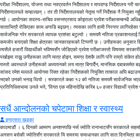
परीक्षा निर्देशालय, योजना तथा नवप्रवर्तन निर्देशालय र मापदण्ड निर्देशालय गरी चार
निर्देशनालयले सम्हाल्छन् । तर ती निर्देशनालयको नेतृत्व गर्ने निर्देशक नै नियुक
गर्छ । आयोगका सदस्य–सचिव वसन्तप्रसाद कोइराला प्रवेश परीक्षासम्बन्धी अधिक
साताभित्रै रोकिएका काम अगाडि बढ्छन्। त्यसका लागि हामी निरन्तर लागिरहेका छौं,
सार्वजनिक गरेर सरकारले व्यापक प्रशंसा बटुल्यो । समयमै नतिजा प्रकाशनलाई शिक्ष
कमजोर बनाएको शिक्षा क्षेत्रका जानकारहरूको टिप्पणी छ । उनीहरूका अनुसार शिक्
त्यसैले हजारौं विद्यार्थीको भविष्यसँग जोडिएको प्रवेश परीक्षाजस्तो विषयमा सरकारी
पर्खाइमा राख्नु उनीहरूका लागि मात्र होइन, समग्र देशकै लागि पनि राम्रो संकेत हो
यस्तो अवस्थाले उनीहरूको अध्ययनको लय मात्र बिगार्दैन, मानसिक दबाबसमेत बढा
सांसद रमेश मल्लले आयोगमा रिक्त रहेका निर्देशकको नियुक्ति तत्काल अघि बढाउन सरक
भएको उनको भनाइ थियो । सरकारले कक्षा १२ को नतिजा समयमै सार्वजनिक भएकोलाई ठू
प्रतिनिधिसभामा उनले भने, ‘विगत एक महिनादेखि करिब ६० हजार विद्यार्थी प्रवेश
सधैं आन्दोलनको चपेटामा शिक्षा र स्वास्थ्य
इन्द्रसरा खड्का
काठमाडौं । ६ दिनको आमरण अनशनपछि नर्स ज्योति रानाभाटसँग सरकारले सहमति गर्‍यो । सरकार र अनसनरत ज्योतिबीच १९ बुँदे सहमति भएपछि उनले अनसन तोडेकी छिन् । नर्स तथा मिडवाइफहरूको पारिश्रमिक, सेवा–सुविधाको माग गर्दै अनसन बसेकी ज्योतिसँग सरकारले यि समस्या समाधानका लागि सात दिनभित्र कार्यदल गठन गर्ने तथा छ महिनाभित्र प्रतिवेदन पेश गर्ने सम्झौता गरेको छ । यस्तै, छात्रवृत्तिमा अध्ययन गरेका नर्स तथा मिडवाइफहरूको योग्यता र विशेषज्ञताअनुसार तह, जिम्मेवारी, सेवा–सुविधा र नेतृत्वको अवसर सुनिश्चित गर्न सम्बन्धित निर्देशिका ३० दिनभित्र संशोधन गरिने निर्णय भएको छ । सरकारले सहायक नर्स–मिडवाइफ (एएनएम) लाई प्रवीणता प्रमाणपत्र तह नर्सिङ अध्ययनका लागि छात्रवृत्तिको व्यवस्था मिलाउने, आगामी शैक्षिक सत्रदेखि भर्ना नीति कायम गर्ने तथा सबै अस्पतालमा नर्सिङ प्रोसेस, नर्सिङ केयर प्लान, नर्सिङ डकुमेन्टेसन, नर्सिङ इभालुएसन, औषधि व्यवस्थापन, संक्रमण नियन्त्रण, बिरामी सुरक्षा तथा नियमित नर्सिङ अडिट अनिवार्य रूपमा लागू गर्ने प्रतिबद्धता जनाएको छ । देशभरका हजारौं नर्स र मिडवाइफको आवाज बोकेर अनशन बसेकी उनले यो सम्झौतापछि मंगलबार अनशन तोडेकी हुन् । बिरामीको जीवनसँग प्रत्यक्ष जोडिएको जिम्मेवारी निर्वाह गर्ने स्वास्थ्यकर्मीले आफ्नै जीवन धान्न संघर्ष गर्नुपरेको अवस्था उनीहरूको आन्दोलनको मूल कारण हो । नर्समाथिको श्रमशोषण अन्त्य गर्नुपर्ने माग वर्षौंदेखि उठ्दै आएको छ । गत वर्ष पनि यही माग राख्दै देशभरका नर्सहरू सडकमा उत्रिएका थिए । आन्दोलनपछि सरकार, निजी मेडिकल कलेज र नर्स प्रतिनिधिबीच निजी मेडिकल कलेजमा कार्यरत नर्सलाई सरकारी पाँचौं तहसरह मासिक ३४ हजार ७३० रुपैयाँ पारिश्रमिक उपलब्ध गराउने सहमति भएको थियो, जुन गत वर्षको कात्तिकदेखि लागू गर्ने भनिएको थियो । तर सहमति कागजमै सीमित रह्यो । अधिकांशले अहिलेसम्म पनि निर्णयअनुसारको पारिश्रमिक नपाएको नर्सहरूको गुनासो छ । यही कारण उनीहरू फेरि १५ बुँदे मागसहित आन्दोलनमा छन् । माइतीघर मण्डलामा मंगलबारदेखि आमरण अनशनमा बसेका इन्टर्न चिकित्सक डिल्ली हरिजनको माग पनि एउटै छ, ‘श्रमको सम्मान र न्यायपूर्ण पारिश्रमिक ।’ ‘चार महिनासम्म शिक्षा तथा खेलकुद मन्त्रालय, चिकित्सा शिक्षा आयोगलगायतका निकायका ढोका ढकढक्याउँदा पनि माग सुनुवाइ नभएपछि अन्तिम विकल्पका रूपमा आमरण अनशन रोज्नुपरेको हो,’ उनले भने । चार महिनादेखि विभिन्न निकाय धाउँदा–धाउँदा थाकियो,’ उनी भन्छन्,‘ हाम्रा मागप्रति कसैको ध्यान गएन । ध्यान दिएका निकायले पनि अहिलेसम्म ठोस कदम चालेको देखिएन । सडकमा आउनु र अनसन बस्नु अन्तिम विकल्प भएकाले यही कदम रोजेको हुँ ।’ इन्टर्न हरिजनको आन्दोलनको केन्द्रमा एमबीबीएस तथा बीडीएस इन्टर्न चिकित्सकले पाउने निर्वाह भत्ता छ । चिकित्सा शिक्षाको पाठ्यक्रमअनुसार एमबीबीएस र बीडीएस उत्तीर्ण गरेपछि एक वर्ष इन्टर्नसिप अनिवार्य हुन्छ । यही अवधिमा उनीहरूले अस्पतालमा नियमित चिकित्सकसरह बिरामी जाँच्ने, उपचारमा सहभागी हुने, आकस्मिक सेवा दिने, वार्ड ड्युटी गर्ने र रातभर ’अन–कल’ बस्नेसम्मका जिम्मेवारी निर्वाह गर्छन् । कामको प्रकृति एउटै भए पनि सरकारी र निजी अस्पतालमा इन्टर्न गर्ने चिकित्सकले पाउने भत्तामा भने ठूलो असमानता छ । सरकारी अस्पतालमा इन्टर्न गर्ने चिकित्सकले मासिक २३ हजार रुपैयाँ निर्वाह भत्ता पाउँदा निजी मेडिकल कलेज तथा अस्पतालमा इन्टर्न गर्नेहरू अझै पनि करिब १० हजार रुपैयाँमै काम गर्न बाध्य छन् । यही विभेद अन्त्य गरी सबै इन्टर्न चिकित्सकलाई समान दरमा निर्वाह भत्ता उपलब्ध गराउनुपर्ने माग उनीहरूको छ । उनीहरूका अनुसार यो अतिरिक्त सुविधा मागिएको होइन, एउटै प्रकृतिको श्रमको समान मूल्यांकनको माग हो । स्वास्थ्य क्षेत्रमा श्रमको सम्मान र उचित पारिश्रमिकको लडाइँ ज्योति रानाभाट वा इन्टर्न चिकित्सक डिल्ली हरिजनबाट मात्रै सुरु भएको होइन, यो संघर्ष वर्षौंदेखि दोहोरिँदै आएको कथा हो । गत वर्ष पनि स्नातकोत्तर तह (पोस्ट ग्राजुएट–पीजी) अध्ययनरत रेजिडेन्ट चिकित्सक