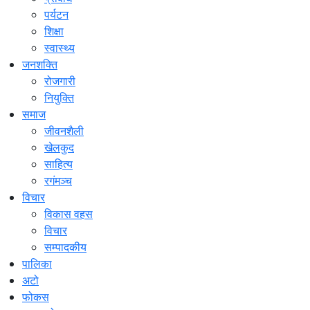
पर्यटन
शिक्षा
स्वास्थ्य
जनशक्ति
रोजगारी
नियुक्ति
समाज
जीवनशैली
खेलकुद
साहित्य
रगंमञ्च
विचार
विकास वहस
विचार
सम्पादकीय
पालिका
अटो
फोकस