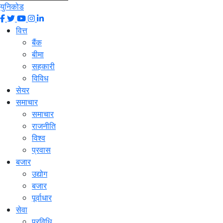
युनिकोड
वित्त
बैंक
बीमा
सहकारी
विविध
सेयर
समाचार
समाचार
राजनीति
विश्व
प्रवास
बजार
उद्योग
बजार
पूर्वाधार
सेवा
प्रविधि