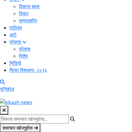
विकास वहस
विचार
सम्पादकीय
पालिका
अटो
फोकस
फोकस
विशेष
भिडियो
फिफा विश्वकप- २०२६
युनिकोड
समाचार खोज्नुहोस