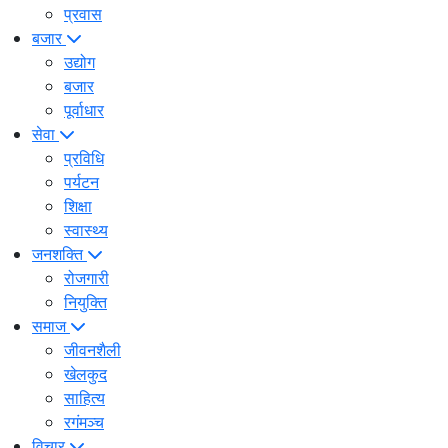
प्रवास
बजार
उद्योग
बजार
पूर्वाधार
सेवा
प्रविधि
पर्यटन
शिक्षा
स्वास्थ्य
जनशक्ति
रोजगारी
नियुक्ति
समाज
जीवनशैली
खेलकुद
साहित्य
रगंमञ्च
विचार