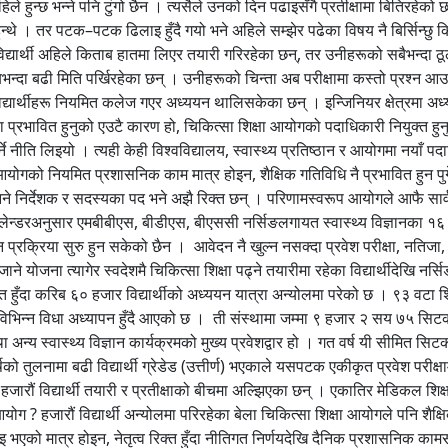
 हुन्छ भन्ने पनि टुंगो छैन । त्यसैले उनको दिन पढाइसँगै प्रतीक्षामा बितिरहेको 
 हुन्थे । तर पटक–पटक ढिलाइ हुँदै गयो भने अहिले सम्झेर पढेका विषय नै बिर्सिन्छु
द्यार्थी अहिले किताब हातमा लिएर तयारी गरिरहेका छन्, तर उनीहरूको सबैभन्दा ठूल
िताबभन्दा बढी मिति पर्खिरहेका छन् । उनीहरूको चिन्ता अब परीक्षामा कस्तो प्रश्न आ
यार्थीहरू नियमित कलेज गएर अध्ययन थालिसकेका छन् । इन्जिनियर क्षेत्रमा अध्य
्षा प्रभावित हुनुको एउटै कारण हो, चिकित्सा शिक्षा आयोगको पदाधिकारी नियुक्त हु
्ने नीति लिइयो । त्यही केही विश्वविद्यालय, स्वास्थ्य प्रतिष्ठान र आयोगमा नयाँ प
 आयोगको नियमित प्रशासनिक काम मात्र होइन, शैक्षिक गतिविधि नै प्रभावित हुन पु
ानिने निर्देशक र सदस्यका पद भने अझै रिक्त छन् । परिणामस्वरूप आयोगले आफै सार्
ेन्डरअनुसार एमबीबीएस, बीडीएस, बीएससी नर्सिङलगायत स्वास्थ्य विज्ञानका १६ 
प्रक्रिया सुरु हुन सकेको छैन । आवेदन नै खुल्न नसक्दा प्रवेश परीक्षा, नतिजा, 
योजना त्यागेर स्वदेशमै चिकित्सा शिक्षा पढ्ने तयारीमा रहेका विद्यार्थीदेखि नर्सिङ, 
त हुँदा करिब ६० हजार विद्यार्थीको अध्ययन यात्रा अन्योलमा परेको छ । ९३ वटा शिक
विभिन्न विधा अध्यापन हुँदै आएको छ । ती संस्थामा जम्मा ९ हजार २ सय ७५ सिटका ला
अन्य स्वास्थ्य विज्ञान कार्यक्रमको मुख्य प्रवेशद्वार हो । गत वर्ष यी सीमित सिटक
ो तुलनामा बढी विद्यार्थी ग्रेडेड (उत्तीर्ण) भएकाले यसपटक एकीकृत प्रवेश परीक्षाम
ारौं विद्यार्थी तयारी र प्रतीक्षाको बीचमा अल्झिएका छन् । एकातिर मेडिकल शिक्षामा 
 ? हजारौं विद्यार्थी अन्योलमा परिरहेका बेला चिकित्सा शिक्षा आयोगले पनि शै
इ भएको मात्र होइन, नेतृत्व रिक्त हुँदा नीतिगत निर्णयदेखि दैनिक प्रशासनिक 