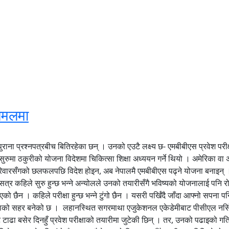
अलमलमा
ाना प्रश्नपत्रबीच बितिरहेका छन् । उनको एउटै लक्ष्य छ- एमबीबीएस प्रवेश परीक्ष
ुमा ठकुरीको योजना विदेशमा चिकित्सा शिक्षा अध्ययन गर्ने थियो । अमेरिका वा अ
परिवारसँगको छलफलपछि विदेश होइन, अब नेपालमै एमबीबीएस पढ्ने योजना बनाइन् 
षिक सत्र कहिले सुरु हुन्छ भन्ने अन्योलले उनको तयारीसँगै भविष्यको योजनालाई पनि
 भएको छैन । कहिले परीक्षा हुन्छ भन्ने टुंगो छैन । यसरी पर्खिँदै जाँदा आफ्नो सपन
्षाको सहर बनेको छ । लहानस्थित सगरमाथा एजुकेशनल एकेडेमीबाट पीसीएल नर्सिङ प
टाढा बसेर दिनहुँ प्रवेश परीक्षाको तयारीमा जुटेकी छिन् । तर, उनको पढाइको गत