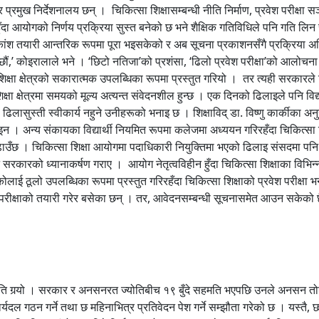
 प्रमुख निर्देशनालय छन् । चिकित्सा शिक्षासम्बन्धी नीति निर्माण, प्रवेश परीक्षा सञ
्त नहुँदा आयोगको निर्णय प्रक्रिया सुस्त बनेको छ भने शैक्षिक गतिविधिले पनि गति 
ांश तयारी आन्तरिक रूपमा पूरा भइसकेको र अब सूचना प्रकाशनसँगै प्रक्रिया अघि
’ कोइरालाले भने । ‘छिटो नतिजा’को प्रशंसा, ‘ढिलो प्रवेश परीक्षा’को आलोचना यस 
ा क्षेत्रको सकारात्मक उपलब्धिका रूपमा प्रस्तुत गरियो । तर त्यही सरकारले चिकि
षा क्षेत्रमा समयको मूल्य अत्यन्त संवेदनशील हुन्छ । एक दिनको ढिलाइले पनि विद
 ढिलासुस्ती स्वीकार्य नहुने उनीहरूको भनाइ छ । शिक्षाविद् डा. विष्णु कार्कीका अन
इन । अन्य संकायका विद्यार्थी नियमित रूपमा कलेजमा अध्ययन गरिरहँदा चिकित्सा शिक्ष
उँछ । चिकित्सा शिक्षा आयोगमा पदाधिकारी नियुक्तिमा भएको ढिलाइ संसदमा पनि 
ारको ध्यानाकर्षण गराए । आयोग नेतृत्वविहीन हुँदा चिकित्सा शिक्षाका विभिन्न कार
लो उपलब्धिका रूपमा प्रस्तुत गरिरहँदा चिकित्सा शिक्षाको प्रवेश परीक्षा भने 
 परीक्षाको तयारी गरेर बसेका छन् । तर, आवेदनसम्बन्धी सूचनासमेत आउन सकेको छै
हरू यही माग लिएर सडकमा उत्रिएका थिए । सरकारी अस्पतालमा कार्यरत रेजिडेन्ट चिकित्सकसरह निर्वाह भत्ता र सेवा–सुविधा उपलब्ध गराउनुपर्ने माग राख्दै उनीहरूले लामो आन्दोलन गरेका थिए । आन्दोलनका क्रममा अस्पतालका सेवा प्रभावित भए, सरकारसँग पटक–पटक वार्ता भयो र अन्ततः सहमति पनि जुट्यो । तर त्यो सहमतिको आधारले नै नयाँ विवाद जन्मायो। सरकार र आन्दोलनरत पक्षबीच निजी मेडिकल कलेजको विद्यार्थी भर्ना (सिट) संख्या बढाउने सर्तमा सहमति भएपछि आन्दोलन स्थगित भयो । सरकारका लागि त्यो तत्कालको समाधान थियो, तर रेजिडेन्ट चिकित्सकहरूका लागि होइन । आन्दोलनमा सहभागी चिकित्सकहरूको भनाइमा, उनीहरूको मूल माग श्रमको उचित मूल्यांकन र समान सेवा–सुविधा सुनिश्चित गर्नु थियो । तर त्यसको सट्टा विद्यार्थी सिट संख्या बढाउने निर्णय गरियो, जसले आन्दोलनको मर्म सम्बोधन गर्न सकेन । त्यसैले उनीहरू आज पनि उक्त निर्णयप्रति असन्तुष्टि जनाइरहेका छन् । सञ्चालक पनि असन्तुष्ट स्वास्थ्य क्षेत्रमा आन्दोलन गर्ने सूचीमा नर्स, इन्टर्न वा रेजिडेन्ट चिकित्सक मात्र छैनन् । बेला–बेलामा निजी मेडिकल कलेज तथा अस्पताल सञ्चालक पनि आफ्ना माग लिएर सरकारविरुद्ध उत्रिने गरेका छन् । निजी मेडिकल तथा डेन्टल कलेजहरूको छाता संस्था एसोसिएसन अफ प्राइभेट मेडिकल एण्ड डेन्टल कलेज अफ नेपालले हालै सरकारलाई आन्दोलनको चेतावनीसहित ध्यानाकर्षणपत्र बुझाएको छ । संस्थाले सरकारले गोविन्द केसीसँग गरेको पछिल्लो सहमतिमा असन्तुष्टि जनाएका छन् । विशेषगरी साउन ११ गते सरकार र डा. केसीबीच भएको सहमतिको तेस्रो र चौथो बुँदाप्रति सञ्चालकहरूको आपत्ति छ । तेस्रो बुँदामा निजी शिक्षण संस्थामा एमबीबीएस तथा बीडीएसको सिट संख्या नबढाइने, तर सार्वजनिक शिक्षण संस्थाको सिट विस्तारमा अवरोध नहुने उल्लेख छ भने चौथो बुँदामा चिकित्सा शिक्षा सञ्चालन गर्ने संस्थाहरू गैरनाफामूलक र सेवामूलक संस्थाका रूपमा रहने व्यवस्था गर्ने लेखिएको छ । यी दुवै बुँदा तत्काल खारेज गर्नुपर्ने माग गर्दै सञ्चालकहरूले सरकारले निर्णय सच्याएन भने चरणबद्ध आन्दोलनमा उत्रिने चेतावनी दिएका छन् । उनीहरूले एमबीबीएस र बीडीएसको सिट संख्या विस्तार रोक्ने निर्णय कार्यान्वयन गरिए आफूहरूले इन्टर्न चिकित्सकलाई उपलब्ध गराउँदै आएको निर्वाह भत्ता नै रोक्न सक्ने भनेका छन् । एकातिर इन्टर्न चिकित्सकहरू न्यायोचित निर्वाह भत्ताको माग गर्दै सडकमा छन् भने अर्कोतिर निजी मेडिकल कलेज सञ्चालकहरू त्यही भत्तालाई आन्दोलनको हतियार बनाउने चेतावनी दिइरहेका छन् । यसरी हेर्दा नेपालको स्वास्थ्य क्षेत्रमा आन्दोलन कुनै एक समूहको असन्तुष्टि मात्र होइन, नर्सदेखि इन्टर्न चिकित्सक, रेजिडेन्ट चिकित्सकदेखि निजी अस्पताल सञ्चालकसम्म सबै आफ्ना–आफ्ना माग बोकेर सडकमा उत्रिरहेका छन् । बेलाबेला चिकित्सकहरू पनि आफूमाथि अन्याय भएको भन्दै बेलाबेला सडकमा आउँछन् । उनीहरू अस्पतालका आकस्मिक र ओपीडी सेवा ठप्प पार्दै सडक रोज्छन् । अस्पतालमा भएको तोडफोड र चिकित्सकमाथि भएका कुटपिटका घटनालाई लिएर चिकित्सक काम छोड्दै सडकमा आउँछन् । शिक्षामा पनि उस्तै दृश्य स्वास्थ्य क्षेत्रजस्तै शिक्षा क्षेत्र पनि पछिल्ला वर्षहरूमा आन्दोलनको स्थायी थलो बन्दै गएको छ । कहिले विद्यार्थी, कहिले शिक्षक, कहिले विद्यालय कर्मचारी, त कहिले निजी विद्यालय सञ्चालक फरक–फरक समयमा फरक–फरक समूह सडकमा उत्रिन्छन् । शैक्षिक परामर्शका नाममा सञ्चालित कन्सल्टेन्सीदेखि निजी विद्यालयका छाता संगठनसम्म बेला बेलामा आफ्ना माग बोकेर आन्दोलनमा उत्रिने गरेका छन् । शिक्षा क्षेत्रमा सबैभन्दा लामो र संगठित आन्दोलन भने विद्यालय शिक्षा ऐनको विषयमा देखिएको छ । २०७२ सालदेखि नयाँ विद्यालय शिक्षा ऐन जारी गर्नुपर्ने माग राख्दै आएको नेपाल शिक्षक महासंघले पटक–पटक विद्यालय बन्ददेखि काठमाडौं केन्द्रित प्रदर्शनसम्मका आन्दोलन गर्दै आएको छ । ऐन नबन्दा शिक्षक र विद्यालय कर्मचारीका सेवा–सुविधा मात्र प्रभावित भएका छैनन्, समग्र विद्यालय शिक्षाको व्यवस्थापन नै अन्योलमा परेको महासंघको तर्क छ 