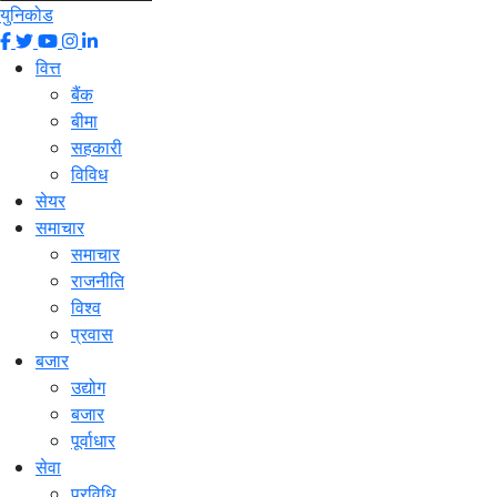
युनिकोड
वित्त
बैंक
बीमा
सहकारी
विविध
सेयर
समाचार
समाचार
राजनीति
विश्व
प्रवास
बजार
उद्योग
बजार
पूर्वाधार
सेवा
प्रविधि