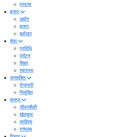
प्रवास
बजार
उद्योग
बजार
पूर्वाधार
सेवा
प्रविधि
पर्यटन
शिक्षा
स्वास्थ्य
जनशक्ति
रोजगारी
नियुक्ति
समाज
जीवनशैली
खेलकुद
साहित्य
रगंमञ्च
विचार