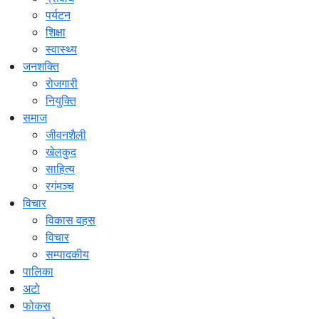
पर्यटन
शिक्षा
स्वास्थ्य
जनशक्ति
रोजगारी
नियुक्ति
समाज
जीवनशैली
खेलकुद
साहित्य
रगंमञ्च
विचार
विकास वहस
विचार
सम्पादकीय
पालिका
अटो
फोकस