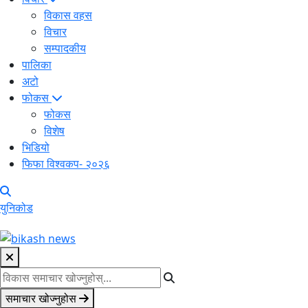
विकास वहस
विचार
सम्पादकीय
पालिका
अटो
फोकस
फोकस
विशेष
भिडियो
फिफा विश्वकप- २०२६
युनिकोड
समाचार खोज्नुहोस