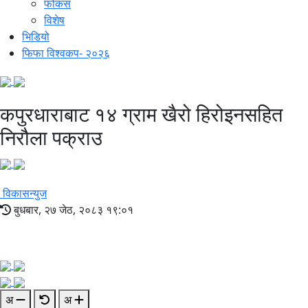
फोकस
विशेष
भिडियो
फिफा विश्वकप- २०२६
कपुरधाराबाट १४ ग्राम खैरो हिरोइनसहित
निरौला पक्राउ
विकासन्युज
बुधबार, २७ जेठ, २०८३ १९:०१
अ
अ