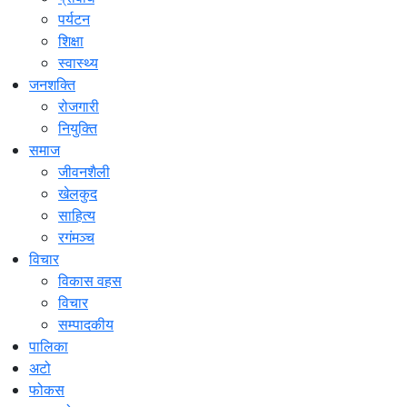
पर्यटन
शिक्षा
स्वास्थ्य
जनशक्ति
रोजगारी
नियुक्ति
समाज
जीवनशैली
खेलकुद
साहित्य
रगंमञ्च
विचार
विकास वहस
विचार
सम्पादकीय
पालिका
अटो
फोकस