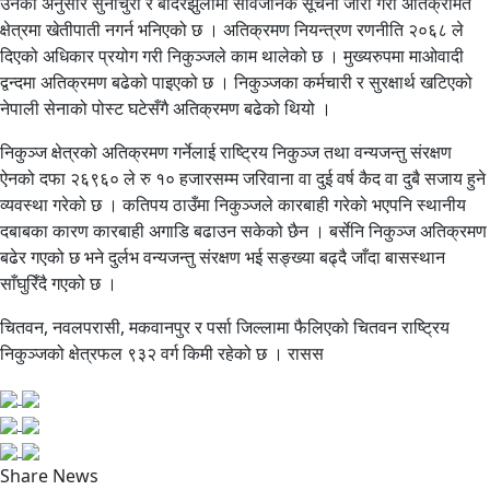
उनका अनुसार सुनाचुरी र बाँदरझुलामा सार्वजनिक सूचना जारी गरी अतिक्रमित
क्षेत्रमा खेतीपाती नगर्न भनिएको छ । अतिक्रमण नियन्त्रण रणनीति २०६८ ले
दिएको अधिकार प्रयोग गरी निकुञ्जले काम थालेको छ । मुख्यरुपमा माओवादी
द्वन्दमा अतिक्रमण बढेको पाइएको छ । निकुञ्जका कर्मचारी र सुरक्षार्थ खटिएको
नेपाली सेनाको पोस्ट घटेसँगै अतिक्रमण बढेको थियो ।
निकुञ्ज क्षेत्रको अतिक्रमण गर्नेलाई राष्ट्रिय निकुञ्ज तथा वन्यजन्तु संरक्षण
ऐनको दफा २६९६० ले रु १० हजारसम्म जरिवाना वा दुई वर्ष कैद वा दुबै सजाय हुने
व्यवस्था गरेको छ । कतिपय ठाउँमा निकुञ्जले कारबाही गरेको भएपनि स्थानीय
दबाबका कारण कारबाही अगाडि बढाउन सकेको छैन । बर्सेनि निकुञ्ज अतिक्रमण
बढेर गएको छ भने दुर्लभ वन्यजन्तु संरक्षण भई सङ्ख्या बढ्दै जाँदा बासस्थान
साँघुरिँदै गएको छ ।
चितवन, नवलपरासी, मकवानपुर र पर्सा जिल्लामा फैलिएको चितवन राष्ट्रिय
निकुञ्जको क्षेत्रफल ९३२ वर्ग किमी रहेको छ । रासस
Share News