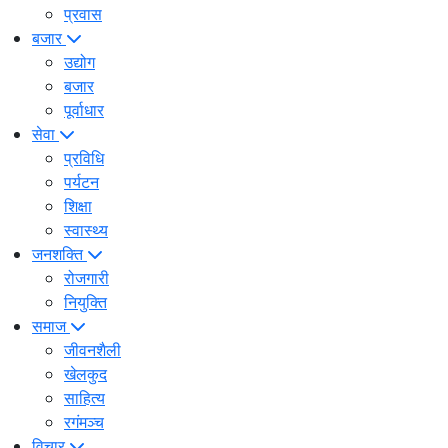
प्रवास
बजार
उद्योग
बजार
पूर्वाधार
सेवा
प्रविधि
पर्यटन
शिक्षा
स्वास्थ्य
जनशक्ति
रोजगारी
नियुक्ति
समाज
जीवनशैली
खेलकुद
साहित्य
रगंमञ्च
विचार