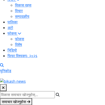
विकास वहस
विचार
सम्पादकीय
पालिका
अटो
फोकस
फोकस
विशेष
भिडियो
फिफा विश्वकप- २०२६
युनिकोड
समाचार खोज्नुहोस