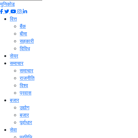
युनिकोड
वित्त
बैंक
बीमा
सहकारी
विविध
सेयर
समाचार
समाचार
राजनीति
विश्व
प्रवास
बजार
उद्योग
बजार
पूर्वाधार
सेवा
प्रविधि