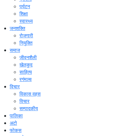
पर्यटन
शिक्षा
स्वास्थ्य
जनशक्ति
रोजगारी
नियुक्ति
समाज
जीवनशैली
खेलकुद
साहित्य
रगंमञ्च
विचार
विकास वहस
विचार
सम्पादकीय
पालिका
अटो
फोकस