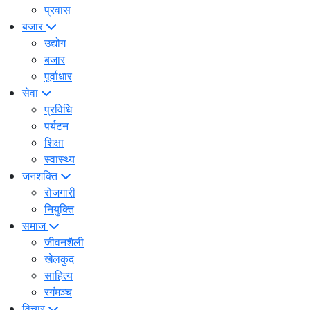
प्रवास
बजार
उद्योग
बजार
पूर्वाधार
सेवा
प्रविधि
पर्यटन
शिक्षा
स्वास्थ्य
जनशक्ति
रोजगारी
नियुक्ति
समाज
जीवनशैली
खेलकुद
साहित्य
रगंमञ्च
विचार