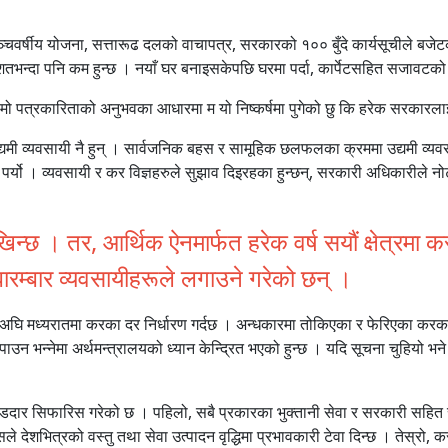
्चवर्षीय योजना, सत्तारूढ दलको वाचापत्र, सरकारको १०० बुँदे कार्यसूचीले बजेट
िशतभन्दा पनि कम हुन्छ । नयाँ घर बनाइसकेपछि घरमा पर्दा, कार्पेटसहित सजावटक
 पत्रकारिताको अनुभवका आधारमा म यो निष्कर्षमा पुगेको छु कि हरेक सरकारलाई करक
मी व्यवसायी नै हुन् । सार्वजनिक बहस र सामूहिक छलफलका क्रममा उद्यमी व्यवस
पर्यो । व्यवसायी र कर विज्ञहरुले सुझाव दिइरहका हुन्छन्, सरकारी अधिकारीले न
िन्छ । तर, आर्थिक ऐनमार्फत हरेक वर्ष सयौं क्षेत्रमा
रम्बार व्यवसायीहरूले लगाउने गरेको छन् ।
दा अघि मध्यरातमा करका दर निर्धारण गर्दछ । अन्धकारमा तोकिएका र फेरिएका करका
उन भन्नेमा अर्थमन्त्रालयको ध्यान केन्द्रित भएको हुन्छ । यदि सूचना चुहियो भने अ
दार सिफारिस गरेको छ । पहिलो, सबै प्रकारका भुक्तानी सेवा र सरकारी सहित सब
देशभित्रको वस्तु तथा सेवा उत्पादन वृद्धिमा प्रभावकारी टेवा दिन्छ । तेस्रो, कर 