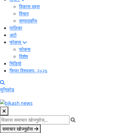
विकास वहस
विचार
सम्पादकीय
पालिका
अटो
फोकस
फोकस
विशेष
भिडियो
फिफा विश्वकप- २०२६
युनिकोड
समाचार खोज्नुहोस