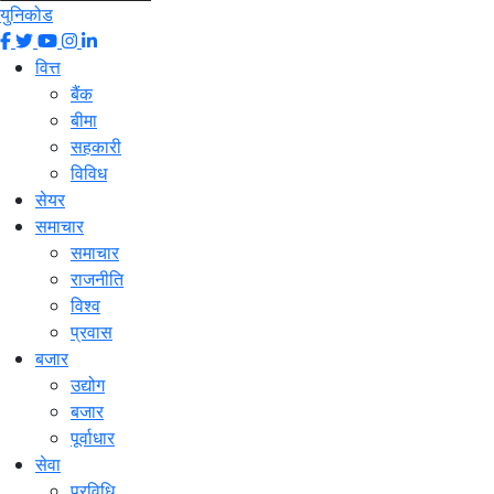
युनिकोड
वित्त
बैंक
बीमा
सहकारी
विविध
सेयर
समाचार
समाचार
राजनीति
विश्व
प्रवास
बजार
उद्योग
बजार
पूर्वाधार
सेवा
प्रविधि