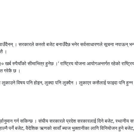
ाउँदैनन् । सरकारले कस्तो बजेट बनाउँदैछ भनेर सर्वसाधारणले सूचना नपाऊन् भन्न
स्तै ।
खि २० खर्ब रुपैयाँको सीमाभित्र हुनेछ ।’ राष्ट्रिय योजना आयोगअन्तर्गत रहेको राष
केत गरेकै छ ।
ुकाउने विषय पनि होइन, लुक्दा पनि लुक्दैन । लुकाएर कसैलाई फाइदा पनि हुन्न
ूर्वानुमान गर्न सकिन्छ । संघीय सरकारले प्रदेश सरकारलाई दिने बजेट, स्थानीय 
हाल्नै पर्ने बजेट, वैदेशिक ऋणको सावाँ ब्याज भुक्तानीका लागि विनियोजन हुने बजेट,