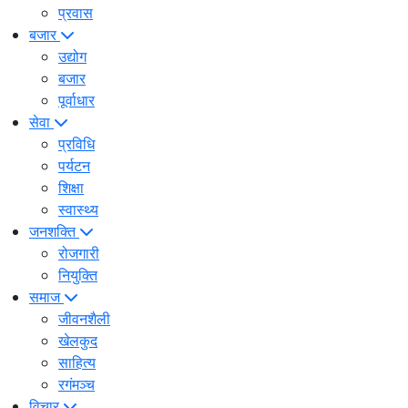
प्रवास
बजार
उद्योग
बजार
पूर्वाधार
सेवा
प्रविधि
पर्यटन
शिक्षा
स्वास्थ्य
जनशक्ति
रोजगारी
नियुक्ति
समाज
जीवनशैली
खेलकुद
साहित्य
रगंमञ्च
विचार