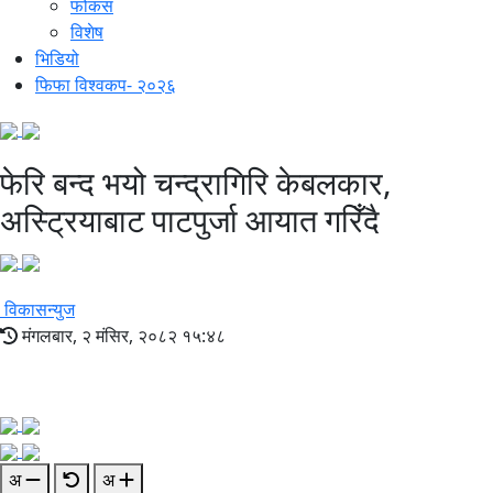
फोकस
विशेष
भिडियो
फिफा विश्वकप- २०२६
फेरि बन्द भयो चन्द्रागिरि केबलकार,
अस्ट्रियाबाट पाटपुर्जा आयात गरिँदै
विकासन्युज
मंगलबार, २ मंसिर, २०८२ १५:४८
अ
अ