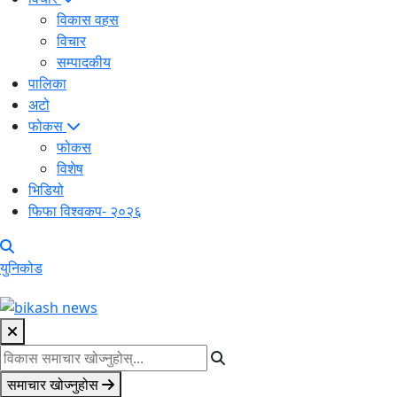
विकास वहस
विचार
सम्पादकीय
पालिका
अटो
फोकस
फोकस
विशेष
भिडियो
फिफा विश्वकप- २०२६
युनिकोड
समाचार खोज्नुहोस