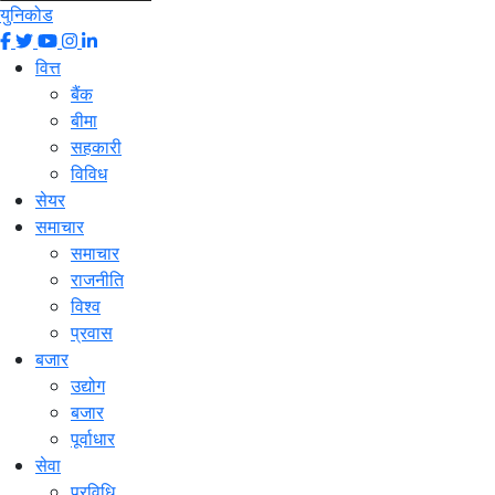
युनिकोड
वित्त
बैंक
बीमा
सहकारी
विविध
सेयर
समाचार
समाचार
राजनीति
विश्व
प्रवास
बजार
उद्योग
बजार
पूर्वाधार
सेवा
प्रविधि