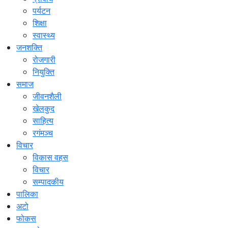
पर्यटन
शिक्षा
स्वास्थ्य
जनशक्ति
रोजगारी
नियुक्ति
समाज
जीवनशैली
खेलकुद
साहित्य
रगंमञ्च
विचार
विकास वहस
विचार
सम्पादकीय
पालिका
अटो
फोकस