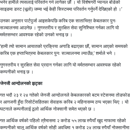
भनेर हामीले त्यसलाई परिवर्तन गर्न लागेका छौं । यो विशेषगरी प्यानल बोर्डको
साइडमा डस्ट (धूलो) जम्मा भई केही सिस्टममा परिवर्तन गर्नुपर्ने देखिएको हो ।’
उनका अनुसार पार्टपुर्जा आइसकेपछि करिब एक साताभित्र केबलकार पुनः
सञ्चालनमा आउनेछ । गुणस्तरीय र सुरक्षित सेवा सुनिश्चित गर्नका लागि यो
मर्मतसम्भार आवश्यक रहेको उनको भनाइ छ ।
‘हामी त्यो सामान आयातको प्रक्रिया अगाडि बढाएका छौं, सामान आएको समयको
करिब एक हप्ताभित्रमा केबलकार पुनः सञ्चालनमा ल्याउँछ,’ शर्माले भने ।
गुणस्तरीय र सुरक्षित सेवा प्रदान गर्नका लागि यो मर्मतसम्भार आवश्यक रहेको
कम्पनीको भनाइ छ ।
जेनजी आन्दोलनको झट्का
गत भदौ २३ र २४ गतेको जेनजी आन्दोलनले केबलकारको बटम स्टेसनमा तोडफोड
र आगजनी हुँदा रिसोर्टसहितका सेवाहरू करिब २ महिनासम्म ठप्प भएका थिए । यो
घटनाले कम्पनीलाई ठूलो आर्थिक नोक्सानी समेत भएको छ ।
गत आर्थिक वर्षको पहिलो त्रैमासमा २ करोड ५५ लाख रुपैयाँ खुद नाफामा रहेको
कम्पनीको चालु आर्थिक वर्षको सोही अवधिमा १ करोड २४ लाख रुपैयाँ नोक्सानीमा