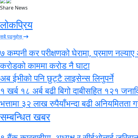
Share News
लोकप्रिय
सबै पढ्नुहोस्
७ कम्पनी कर परीक्षणको घेरामा, प्रमाण नल्याए 
करोडको काममा करोड नै घाटा
अब ईभीको पनि छुट्टै लाइसेन्स लिनुपर्ने
१ खर्ब १८ अर्ब बढी बिगो दाबीसहित १२१ जनाविरुद
भत्तामा ३२ लाख रुपैयाँभन्दा बढी अनियमितता गर
सम्बन्धित खबर
९ बैंक कारबाहीमा, अध्यक्ष र सीईओलाई जरिवान