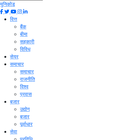
युनिकोड
वित्त
बैंक
बीमा
सहकारी
विविध
सेयर
समाचार
समाचार
राजनीति
विश्व
प्रवास
बजार
उद्योग
बजार
पूर्वाधार
सेवा
प्रविधि