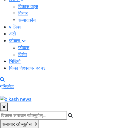
विकास वहस
विचार
सम्पादकीय
पालिका
अटो
फोकस
फोकस
विशेष
भिडियो
फिफा विश्वकप- २०२६
युनिकोड
समाचार खोज्नुहोस