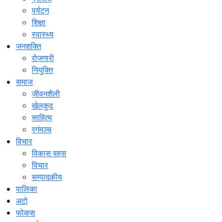
पर्यटन
शिक्षा
स्वास्थ्य
जनशक्ति
रोजगारी
नियुक्ति
समाज
जीवनशैली
खेलकुद
साहित्य
रगंमञ्च
विचार
विकास वहस
विचार
सम्पादकीय
पालिका
अटो
फोकस