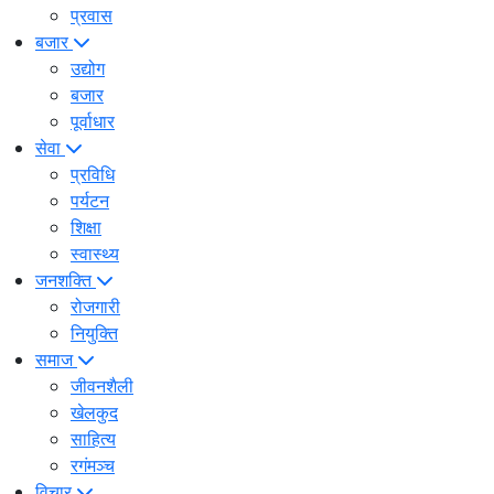
प्रवास
बजार
उद्योग
बजार
पूर्वाधार
सेवा
प्रविधि
पर्यटन
शिक्षा
स्वास्थ्य
जनशक्ति
रोजगारी
नियुक्ति
समाज
जीवनशैली
खेलकुद
साहित्य
रगंमञ्च
विचार