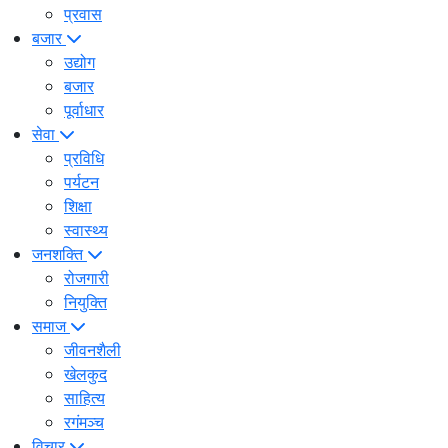
प्रवास
बजार
उद्योग
बजार
पूर्वाधार
सेवा
प्रविधि
पर्यटन
शिक्षा
स्वास्थ्य
जनशक्ति
रोजगारी
नियुक्ति
समाज
जीवनशैली
खेलकुद
साहित्य
रगंमञ्च
विचार