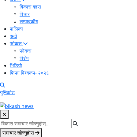
विकास वहस
विचार
सम्पादकीय
पालिका
अटो
फोकस
फोकस
विशेष
भिडियो
फिफा विश्वकप- २०२६
युनिकोड
समाचार खोज्नुहोस