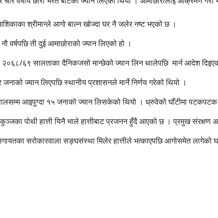
 चार वर्षीय छोरा भरत बोटेको ज्यान लिएको थियो । आमाछोरालाई आक्रमण गरी भागेक
काका श्रीमान्ले आगो बाल्न खोज्दा घर नै जलेर नष्ट भएको छ ।
ै नौ वर्षपछि ती दुई आमाछोराको ज्यान लिएको हो ।
ध्रुवेले २०६८/६९ सालताका दैनिकजसो मान्छेको ज्यान लिन थालेपछि मार्न आदेश दिइ
 जनाको ज्यान लिएपछि स्थानीय प्रशासनले मार्ने निर्णय गरेको थियो ।
ालसम्म आइपुग्दा १५ जनाको ज्यान लिसकेको थियो । ध्रुवेको घाँटीमा पटकपटक रे
 निकुञ्जका पोथी हात्ती यिनै भाले हात्तीबाट प्रजनन हुँदै आएको छ । प्रमुख संरक्
ितिलगायतका सरोकारवाला सङ्घसंस्था मिलेर हात्तीले भत्काएपछि आगोसमेत लागेको घर 