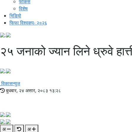
फोकस
विशेष
भिडियो
फिफा विश्वकप- २०२६
२५ जनाको ज्यान लिने ध्रुवे हात्त
विकासन्युज
बुधबार, २४ असार, २०८३ १३:२८
अ
अ