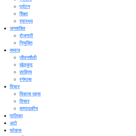
पर्यटन
शिक्षा
स्वास्थ्य
जनशक्ति
रोजगारी
नियुक्ति
समाज
जीवनशैली
खेलकुद
साहित्य
रगंमञ्च
विचार
विकास वहस
विचार
सम्पादकीय
पालिका
अटो
फोकस