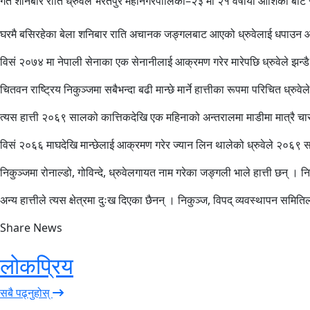
गत शनिबार राति ध्रुवेले भरतपुर महानगरपालिका–२३ मा २१ वर्षीया आशिका बोटे र
घरमै बसिरहेका बेला शनिबार राति अचानक जङ्गलबाट आएको ध्रुवेलाई धपाउन आशि
विसं २०७४ मा नेपाली सेनाका एक सेनानीलाई आक्रमण गरेर मारेपछि ध्रुवेले झन्ड
चितवन राष्ट्रिय निकुञ्जमा सबैभन्दा बढी मान्छे मार्ने हात्तीका रूपमा परिचित 
त्यस हात्ती २०६९ सालको कात्तिकदेखि एक महिनाको अन्तरालमा माडीमा मात्रै चार
विसं २०६६ माघदेखि मान्छेलाई आक्रमण गरेर ज्यान लिन थालेको ध्रुवेले २०६९ स
निकुञ्जमा रोनाल्डो, गोविन्दे, ध्रुवेलगायत नाम गरेका जङ्गली भाले हात्ती छन् ।
अन्य हात्तीले त्यस क्षेत्रमा दुःख दिएका छैनन् । निकुञ्ज, विपद् व्यवस्थापन सम
Share News
लोकप्रिय
सबै पढ्नुहोस्