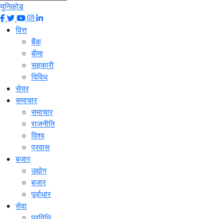
युनिकोड
वित्त
बैंक
बीमा
सहकारी
विविध
सेयर
समाचार
समाचार
राजनीति
विश्व
प्रवास
बजार
उद्योग
बजार
पूर्वाधार
सेवा
प्रविधि