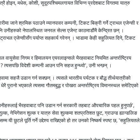
मात्रै होइन, मधेस, कोशी, सुदूरपश्चिमलगायत विभिन्न प्रदेशबाट विगतमा यात्रु
गारीमा जाने श्रमिक पठाउने म्यानपावर कम्पनी, टिकट बिक्री गर्ने ट्राभल एजेन्सी र
नि उनीहरुको नेपालस्थित जनरल सेल्स एजेन्ट काठमाडौंमै केन्द्रित छन् ।
्राभल एजेन्सीसँग पर्याप्त सहकार्य गरेनन् । भाडामा केही सहुलियत दिने, टिकट
ल वायुसेवा निगम र हिमालयन एयरलाइन्सले भैरहवाबाट नियमित अन्तर्राष्ट्रिय
 कि ? त्यसपछि विदेशी कम्पनी आउन पनि सहज हुन्थ्यो', उनी भन्छन् ।
ामा सहजै उडान गर्न सक्छन् । त्यसले भारतीय पर्यटक र बौद्ध तीर्थयात्रीको
पुरानो भएकाले त्यसमा गौतमबुद्ध र पोखरा अन्तर्राष्ट्रिय विमानस्थल समेटिएको
। उनीहरुलाई भैरहवाबाट पनि उडान गर्न सरकारी तहबाट औपचारिक पहल हुनुपर्छ',
क, नेभिगेसन शुल्क र यात्रु सेवा शुल्कमा शतप्रतिशत छुट, ग्राउन्ड ह्यान्डलिङ
 छुटले पूर्ति गर्ने उद्देश्य राखिएको हो तर उनको निष्कर्ष स्पष्ट छ, 'सहुलियतले