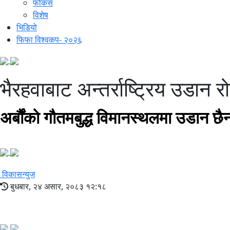
फोकस
विशेष
भिडियो
फिफा विश्वकप- २०२६
भैरहवाबाट अन्तर्राष्ट्रिय उडान रो
अर्बौंको गौतमबुद्ध विमानस्थलमा उडान छै
विकासन्युज
बुधबार, २४ असार, २०८३ १२:१८