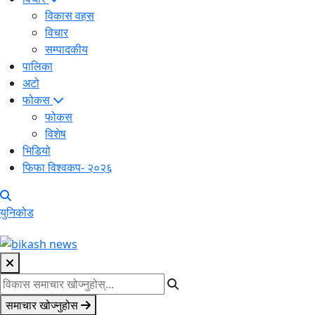
विकास वहस
विचार
सम्पादकीय
पालिका
अटो
फोकस
फोकस
विशेष
भिडियो
फिफा विश्वकप- २०२६
युनिकोड
समाचार खोज्नुहोस