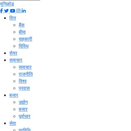
युनिकोड
वित्त
बैंक
बीमा
सहकारी
विविध
सेयर
समाचार
समाचार
राजनीति
विश्व
प्रवास
बजार
उद्योग
बजार
पूर्वाधार
सेवा
प्रविधि