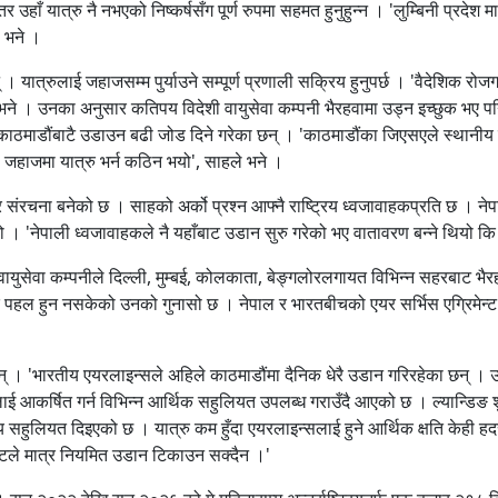
हाँ यात्रु नै नभएको निष्कर्षसँग पूर्ण रुपमा सहमत हुनुहुन्न । 'लुम्बिनी प्रदेश 
उनले भने ।
। यात्रुलाई जहाजसम्म पुर्याउने सम्पूर्ण प्रणाली सक्रिय हुनुपर्छ । 'वैदेशिक रोज
ले भने । उनका अनुसार कतिपय विदेशी वायुसेवा कम्पनी भैरहवामा उड्न इच्छुक भए प
 काठमाडौंबाटै उडाउन बढी जोड दिने गरेका छन् । 'काठमाडौंका जिएसएले स्थानीय ट
यसैले जहाजमा यात्रु भर्न कठिन भयो', साहले भने ।
संरचना बनेको छ । साहको अर्को प्रश्न आफ्नै राष्ट्रिय ध्वजावाहकप्रति छ । नेपा
यो । 'नेपाली ध्वजावाहकले नै यहाँबाट उडान सुरु गरेको भए वातावरण बन्ने थियो
युसेवा कम्पनीले दिल्ली, मुम्बई, कोलकाता, बेङ्गलोरलगायत विभिन्न सहरबाट भैरहव
 हुन नसकेको उनको गुनासो छ । नेपाल र भारतबीचको एयर सर्भिस एग्रिमेन्ट धेरै 
ँछन् । 'भारतीय एयरलाइन्सले अहिले काठमाडौंमा दैनिक धेरै उडान गरिरहेका छन् 
ई आकर्षित गर्न विभिन्न आर्थिक सहुलियत उपलब्ध गराउँदै आएको छ । ल्यान्डिङ शुल्
लियत दिइएको छ । यात्रु कम हुँदा एयरलाइन्सलाई हुने आर्थिक क्षति केही हदसम्म यी
 छुटले मात्र नियमित उडान टिकाउन सक्दैन ।'