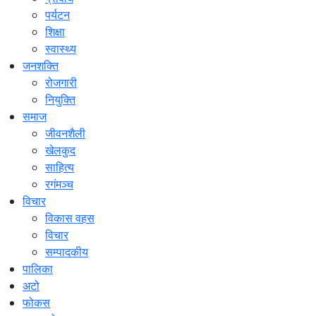
पर्यटन
शिक्षा
स्वास्थ्य
जनशक्ति
रोजगारी
नियुक्ति
समाज
जीवनशैली
खेलकुद
साहित्य
रगंमञ्च
विचार
विकास वहस
विचार
सम्पादकीय
पालिका
अटो
फोकस