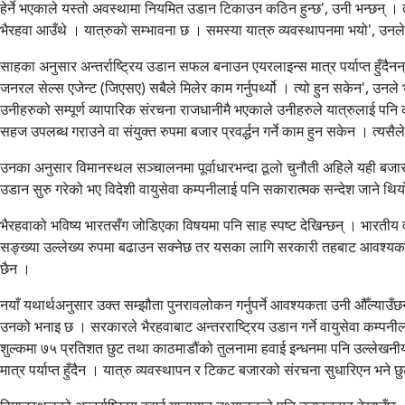
हेर्ने भएकाले यस्तो अवस्थामा नियमित उडान टिकाउन कठिन हुन्छ', उनी भन्छन् । तर उ
भैरहवा आउँथे । यात्रुको सम्भावना छ । समस्या यात्रु व्यवस्थापनमा भयो', 
साहका अनुसार अन्तर्राष्ट्रिय उडान सफल बनाउन एयरलाइन्स मात्र पर्याप्त हुँदैनन् 
जनरल सेल्स एजेन्ट (जिएसए) सबैले मिलेर काम गर्नुपर्थ्यो । त्यो हुन सकेन', उन
उनीहरुको सम्पूर्ण व्यापारिक संरचना राजधानीमै भएकाले उनीहरुले यात्रुलाई पनि
सहज उपलब्ध गराउने वा संयुक्त रुपमा बजार प्रवर्द्धन गर्ने काम हुन सकेन । त्
उनका अनुसार विमानस्थल सञ्चालनमा पूर्वाधारभन्दा ठूलो चुनौती अहिले यही बजार 
उडान सुरु गरेको भए विदेशी वायुसेवा कम्पनीलाई पनि सकारात्मक सन्देश जाने थि
भैरहवाको भविष्य भारतसँग जोडिएका विषयमा पनि साह स्पष्ट देखिन्छन् । भारतीय वा
सङ्ख्या उल्लेख्य रुपमा बढाउन सक्नेछ तर यसका लागि सरकारी तहबाट आवश्यक पहल
छैन ।
नयाँ यथार्थअनुसार उक्त सम्झौता पुनरावलोकन गर्नुपर्ने आवश्यकता उनी औँल्याउ
उनको भनाइ छ । सरकारले भैरहवाबाट अन्तरराष्ट्रिय उडान गर्ने वायुसेवा कम्पनीला
शुल्कमा ७५ प्रतिशत छुट तथा काठमाडौंको तुलनामा हवाई इन्धनमा पनि उल्लेखनीय सहु
मात्र पर्याप्त हुँदैन । यात्रु व्यवस्थापन र टिकट बजारको संरचना सुधारिएन भने