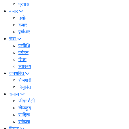
प्रवास
बजार
उद्योग
बजार
पूर्वाधार
सेवा
प्रविधि
पर्यटन
शिक्षा
स्वास्थ्य
जनशक्ति
रोजगारी
नियुक्ति
समाज
जीवनशैली
खेलकुद
साहित्य
रगंमञ्च
विचार