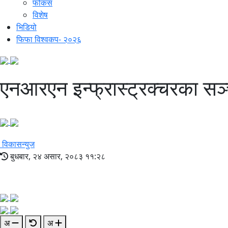
फोकस
विशेष
भिडियो
फिफा विश्वकप- २०२६
एनआरएन इन्फ्रास्ट्रक्चरका स
विकासन्युज
बुधबार, २४ असार, २०८३ ११:२८
अ
अ