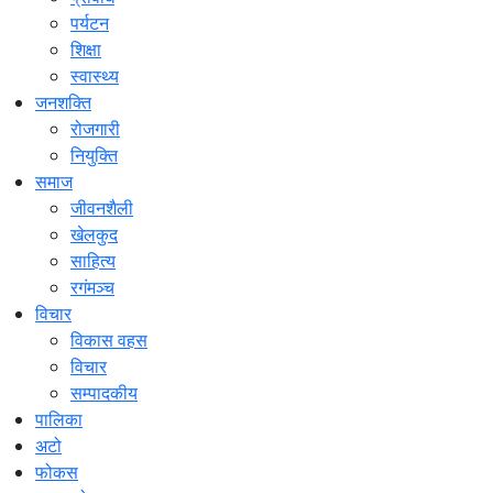
पर्यटन
शिक्षा
स्वास्थ्य
जनशक्ति
रोजगारी
नियुक्ति
समाज
जीवनशैली
खेलकुद
साहित्य
रगंमञ्च
विचार
विकास वहस
विचार
सम्पादकीय
पालिका
अटो
फोकस