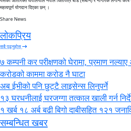
यसका अतिरिक्त थपलियाले नेपाल धितोपत्र बोर्ड (सेबोन) र नागरिक लगानी कोष 
महत्वपूर्ण योगदान दिएका छन् ।
Share News
लोकप्रिय
सबै पढ्नुहोस्
७ कम्पनी कर परीक्षणको घेरामा, प्रमाण नल्याए 
करोडको काममा करोड नै घाटा
अब ईभीको पनि छुट्टै लाइसेन्स लिनुपर्ने
१३ घरधनीलाई घरजग्गा तत्काल खाली गर्न निर्द
१ खर्ब १८ अर्ब बढी बिगो दाबीसहित १२१ जनाविरुद
सम्बन्धित खबर