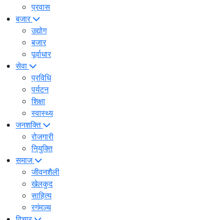
प्रवास
बजार
उद्योग
बजार
पूर्वाधार
सेवा
प्रविधि
पर्यटन
शिक्षा
स्वास्थ्य
जनशक्ति
रोजगारी
नियुक्ति
समाज
जीवनशैली
खेलकुद
साहित्य
रगंमञ्च
विचार