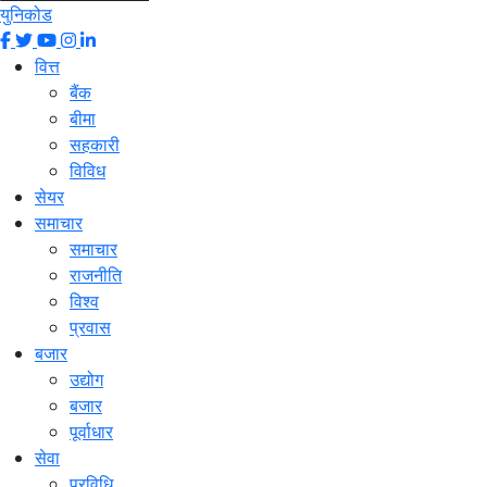
युनिकोड
वित्त
बैंक
बीमा
सहकारी
विविध
सेयर
समाचार
समाचार
राजनीति
विश्व
प्रवास
बजार
उद्योग
बजार
पूर्वाधार
सेवा
प्रविधि