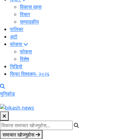
विकास वहस
विचार
सम्पादकीय
पालिका
अटो
फोकस
फोकस
विशेष
भिडियो
फिफा विश्वकप- २०२६
युनिकोड
समाचार खोज्नुहोस