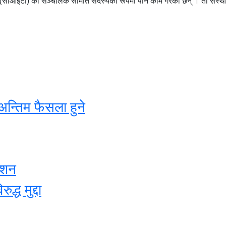
(सीआईटी) का सञ्चालक समिति सदस्यका रूपमा पनि काम गरेका छन् । ती संस्थाहर
अन्तिम फैसला हुने
ेशन
्ध मुद्दा