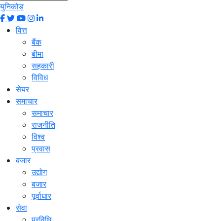
युनिकोड
वित्त
बैंक
बीमा
सहकारी
विविध
सेयर
समाचार
समाचार
राजनीति
विश्व
प्रवास
बजार
उद्योग
बजार
पूर्वाधार
सेवा
प्रविधि