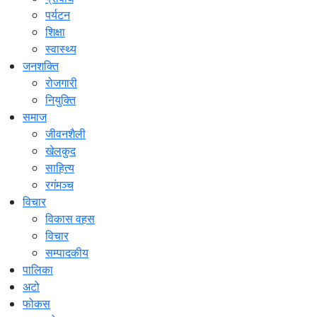
पर्यटन
शिक्षा
स्वास्थ्य
जनशक्ति
रोजगारी
नियुक्ति
समाज
जीवनशैली
खेलकुद
साहित्य
रगंमञ्च
विचार
विकास वहस
विचार
सम्पादकीय
पालिका
अटो
फोकस