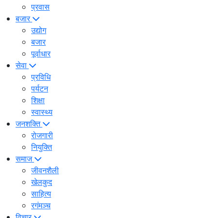
प्रवास
बजार
उद्योग
बजार
पूर्वाधार
सेवा
प्रविधि
पर्यटन
शिक्षा
स्वास्थ्य
जनशक्ति
रोजगारी
नियुक्ति
समाज
जीवनशैली
खेलकुद
साहित्य
रगंमञ्च
विचार