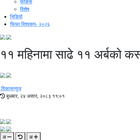
फोकस
विशेष
भिडियो
फिफा विश्वकप- २०२६
११ महिनामा साढे ११ अर्बको कस्म
विकासन्युज
बुधबार, २४ असार, २०८३ ११:०१
अ
अ