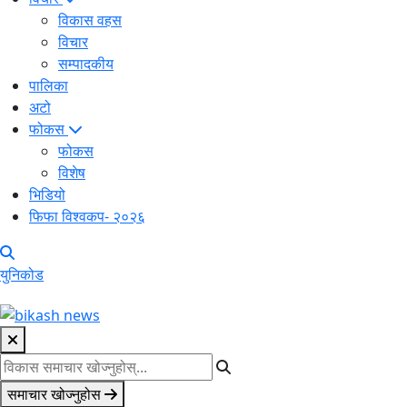
विकास वहस
विचार
सम्पादकीय
पालिका
अटो
फोकस
फोकस
विशेष
भिडियो
फिफा विश्वकप- २०२६
युनिकोड
समाचार खोज्नुहोस