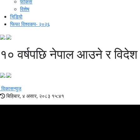
फोकस
विशेष
भिडियो
फिफा विश्वकप- २०२६
१० वर्षपछि नेपाल आउने र विदेश जा
विकासन्युज
बिहिबार, ४ असार, २०८३ १५:४१