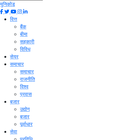
युनिकोड
वित्त
बैंक
बीमा
सहकारी
विविध
सेयर
समाचार
समाचार
राजनीति
विश्व
प्रवास
बजार
उद्योग
बजार
पूर्वाधार
सेवा
प्रविधि