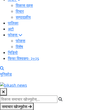
विकास वहस
विचार
सम्पादकीय
पालिका
अटो
फोकस
फोकस
विशेष
भिडियो
फिफा विश्वकप- २०२६
युनिकोड
समाचार खोज्नुहोस