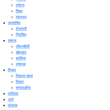
पर्यटन
शिक्षा
स्वास्थ्य
जनशक्ति
रोजगारी
नियुक्ति
समाज
जीवनशैली
खेलकुद
साहित्य
रगंमञ्च
विचार
विकास वहस
विचार
सम्पादकीय
पालिका
अटो
फोकस