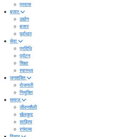
प्रवास
बजार
उद्योग
बजार
पूर्वाधार
सेवा
प्रविधि
पर्यटन
शिक्षा
स्वास्थ्य
जनशक्ति
रोजगारी
नियुक्ति
समाज
जीवनशैली
खेलकुद
साहित्य
रगंमञ्च
विचार