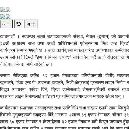
अ
अ
काठमाडौं । स्वतन्त्र ऊर्जा उत्पादकहरूको संस्था, नेपाल (इप्पान) को आगामी
२४औं साधारण सभा तथा आठौं अधिवेशनको पूर्वसन्ध्यामा ‘मिट एण्ड ग्रिट’
कार्यक्रम सम्पन्न भएको छ । उक्त कार्यक्रमा मार्फत् वरिष्ठ उपाध्यक्षका उम्मेदवार
उत्तम ब्लोनको टिमले “इप्पान भिजन २०२९” सार्वजनिक गर्दै ऊर्जा क्षेत्रका लागि
नीतिगत एजेण्डा अघि सारेको छ ।
जसमा रोकिएका करिब १२ हजार मेगावाटका परियोजनाको पीपीए तत्काल
खुलाउने, “टेक एन्ड पे” व्यवस्था हटाउने, निजी क्षेत्रलाई प्रसारण लाइन निर्माण र
विद्युत व्यापारमा प्रवेश दिने, ग्रिड एक्सेसलाई डेभलपर(मैत्री बनाउने तथा
प्रसारण लाइन निर्माणलाई राष्ट्रिय प्राथमिकतालगायतका मागहरु रहेका छन् ।
कार्यक्रममा इप्पानका सल्लाहकार तथा प्रतिनिधि सभा सदस्य एलबी सावा लिम्बुले
छिमेकी मुलुकहरूको उदाहरण दिँदै भारतमा ५ लाख ३९ हजार मेगावाट, चीनमा ३९
लाख ६० हजार मेगावाट र बंगलादेशमा ३२ हजार मेगावाट बढी विद्युत उत्पादन हुँदा
पनि नेपालमा हाल करिब ४ हजार मेगावाट मात्र उत्पादन हुनुले अझै धेरै काम गर्न