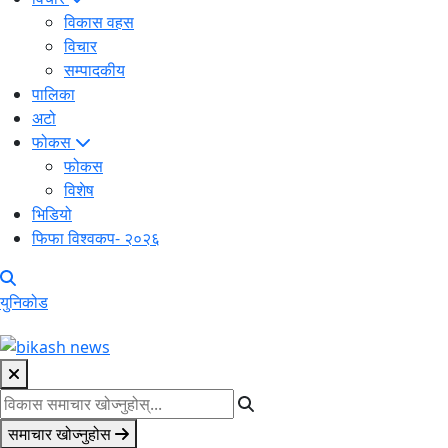
विकास वहस
विचार
सम्पादकीय
पालिका
अटो
फोकस
फोकस
विशेष
भिडियो
फिफा विश्वकप- २०२६
युनिकोड
समाचार खोज्नुहोस