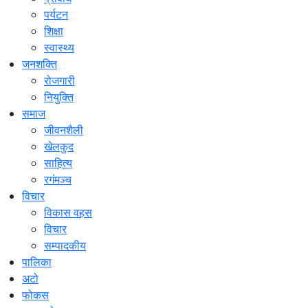
पर्यटन
शिक्षा
स्वास्थ्य
जनशक्ति
रोजगारी
नियुक्ति
समाज
जीवनशैली
खेलकुद
साहित्य
रगंमञ्च
विचार
विकास वहस
विचार
सम्पादकीय
पालिका
अटो
फोकस