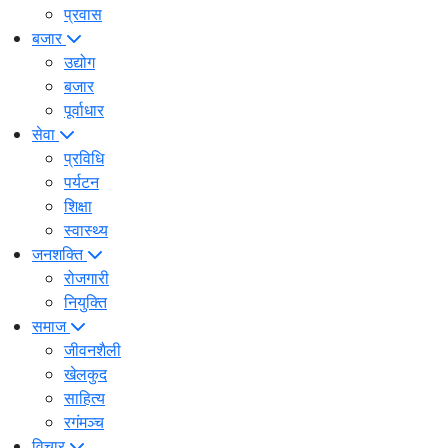
प्रवास
बजार
उद्योग
बजार
पूर्वाधार
सेवा
प्रविधि
पर्यटन
शिक्षा
स्वास्थ्य
जनशक्ति
रोजगारी
नियुक्ति
समाज
जीवनशैली
खेलकुद
साहित्य
रगंमञ्च
विचार