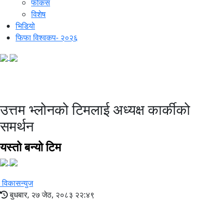
फोकस
विशेष
भिडियो
फिफा विश्वकप- २०२६
इप्पान निर्वाचन
उत्तम भ्लोनको टिमलाई अध्यक्ष कार्कीको
समर्थन
यस्तो बन्यो टिम
विकासन्युज
बुधबार, २७ जेठ, २०८३ २२:४९