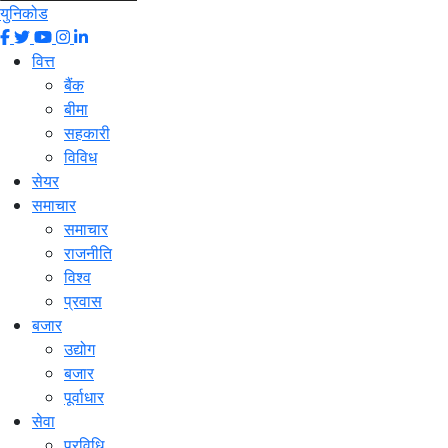
युनिकोड
वित्त
बैंक
बीमा
सहकारी
विविध
सेयर
समाचार
समाचार
राजनीति
विश्व
प्रवास
बजार
उद्योग
बजार
पूर्वाधार
सेवा
प्रविधि