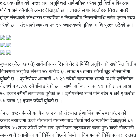
तर, एक महिनाको अन्तरालमा लघुवित्तले सार्वजनिक गरेका दुई वित्तीय विवरणमा
पौने १ अर्ब रुपैयाँको अन्तर देखिएको छ । त्यसले लगानीकर्ताहरू निराश मात्रै
होइन संस्थाको संस्थागत पारदर्शिता र नियामकीय निगरानीमाथि समेत प्रश्न खडा
गरेको छ । संस्थाको व्यवस्थापन र सञ्चालकको भूमिका माथि प्रश्न उठेको छ ।
बुधबार (जेठ २७ गते) सार्वजनिक गरिएको नेरूडे मिर्मिरे लघुवित्तको संशोधित वित्तीय
विवरणमा लघुवित्त संस्था ७४ करोड ६५ लाख ११ हजार रुपैयाँ खुद नोक्सानीमा
पुगेको छ । प्रतिसेयर आम्दानी ७१.२१ रुपैयाँ ऋणात्मक भएको छ भने प्रतिसेयर
नेटवर्थ १२३.५६ रुपैयाँमा झरेको छ । साथै, सञ्चित नाफा ९४ करोड ९२ लाख
७० हजार रुपैयाँ ऋणात्मक पुगेको छ । इम्पेयरमेन्ट चार्ज पनि बढेर १ अर्ब ९ करोड
४४ लाख ६९ हजार रुपैयाँ पुगेको छ ।
नेपाल राष्ट्र बैंकले गत वैशाख २९ गते संस्थालाई आर्थिक वर्ष २०८१/८२ को
असार मसान्तमा कर्जा नोक्सानी व्यवस्थाबाट फिर्ता गरी आम्दानीमा देखाइएको ८१
करोड ५५ लाख रुपैयाँ ‘लोन लस प्रोभिजन राइटब्याक’ रकम पुनः कर्जा नोक्सानी
व्यवस्थामै समायोजन गर्न निर्देशन दिएको थियो । नियामकको निर्देशनअनुसार उक्त