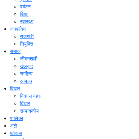
पर्यटन
शिक्षा
स्वास्थ्य
जनशक्ति
रोजगारी
नियुक्ति
समाज
जीवनशैली
खेलकुद
साहित्य
रगंमञ्च
विचार
विकास वहस
विचार
सम्पादकीय
पालिका
अटो
फोकस