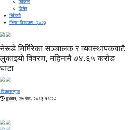
फोकस
विशेष
भिडियो
फिफा विश्वकप- २०२६
नेरूडे मिर्मिरेका सञ्चालक र व्यवस्थापकबाटै
लुकाइयो विवरण, महिनामै ७४.६५ करोड
घाटा
विकासन्युज
बुधबार, २७ जेठ, २०८३ १८:२७