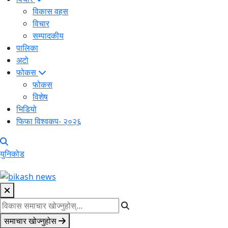
विकास वहस
विचार
सम्पादकीय
पालिका
अटो
फोकस
फोकस
विशेष
भिडियो
फिफा विश्वकप- २०२६
युनिकोड
समाचार खोज्नुहोस