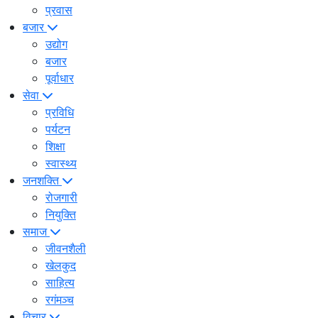
प्रवास
बजार
उद्योग
बजार
पूर्वाधार
सेवा
प्रविधि
पर्यटन
शिक्षा
स्वास्थ्य
जनशक्ति
रोजगारी
नियुक्ति
समाज
जीवनशैली
खेलकुद
साहित्य
रगंमञ्च
विचार