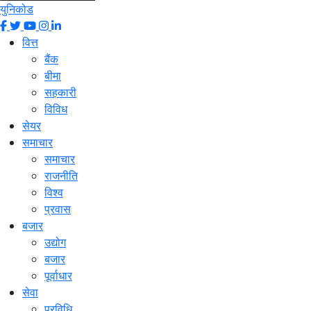
युनिकोड
वित्त
बैंक
बीमा
सहकारी
विविध
सेयर
समाचार
समाचार
राजनीति
विश्व
प्रवास
बजार
उद्योग
बजार
पूर्वाधार
सेवा
प्रविधि