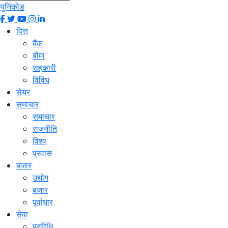
युनिकोड
वित्त
बैंक
बीमा
सहकारी
विविध
सेयर
समाचार
समाचार
राजनीति
विश्व
प्रवास
बजार
उद्योग
बजार
पूर्वाधार
सेवा
प्रविधि