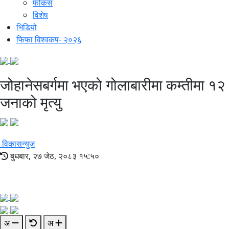
फोकस
विशेष
भिडियो
फिफा विश्वकप- २०२६
जोहानेसबर्गमा भएको गोलाबारीमा कम्तीमा १२
जनाको मृत्यु
विकासन्युज
बुधबार, २७ जेठ, २०८३ १५:५०
अ
अ