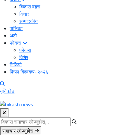
विकास वहस
विचार
सम्पादकीय
पालिका
अटो
फोकस
फोकस
विशेष
भिडियो
फिफा विश्वकप- २०२६
युनिकोड
समाचार खोज्नुहोस