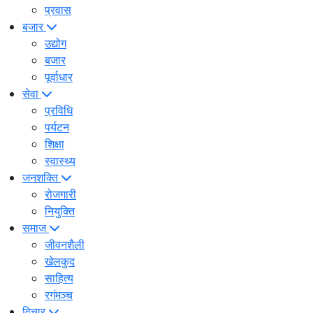
प्रवास
बजार
उद्योग
बजार
पूर्वाधार
सेवा
प्रविधि
पर्यटन
शिक्षा
स्वास्थ्य
जनशक्ति
रोजगारी
नियुक्ति
समाज
जीवनशैली
खेलकुद
साहित्य
रगंमञ्च
विचार