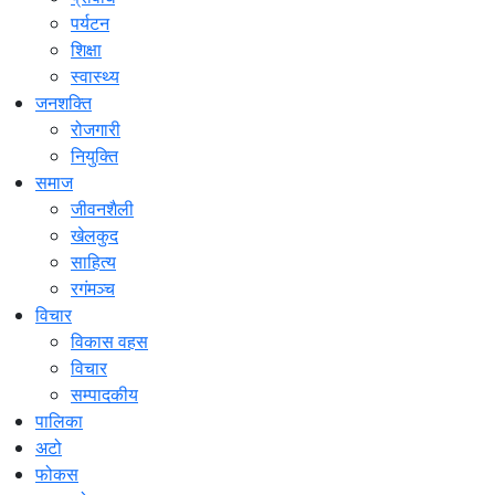
पर्यटन
शिक्षा
स्वास्थ्य
जनशक्ति
रोजगारी
नियुक्ति
समाज
जीवनशैली
खेलकुद
साहित्य
रगंमञ्च
विचार
विकास वहस
विचार
सम्पादकीय
पालिका
अटो
फोकस