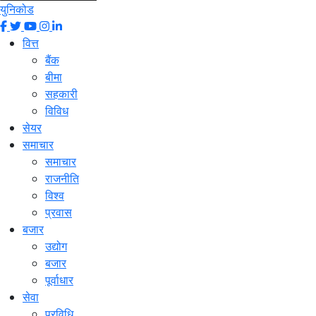
युनिकोड
वित्त
बैंक
बीमा
सहकारी
विविध
सेयर
समाचार
समाचार
राजनीति
विश्व
प्रवास
बजार
उद्योग
बजार
पूर्वाधार
सेवा
प्रविधि