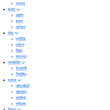
प्रवास
बजार
उद्योग
बजार
पूर्वाधार
सेवा
प्रविधि
पर्यटन
शिक्षा
स्वास्थ्य
जनशक्ति
रोजगारी
नियुक्ति
समाज
जीवनशैली
खेलकुद
साहित्य
रगंमञ्च
विचार