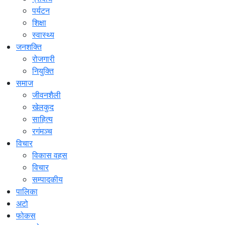
पर्यटन
शिक्षा
स्वास्थ्य
जनशक्ति
रोजगारी
नियुक्ति
समाज
जीवनशैली
खेलकुद
साहित्य
रगंमञ्च
विचार
विकास वहस
विचार
सम्पादकीय
पालिका
अटो
फोकस