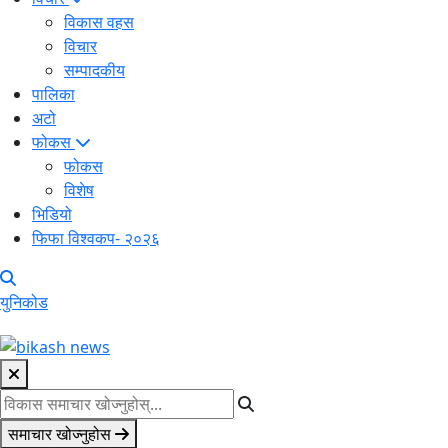
विकास वहस
विचार
सम्पादकीय
पालिका
अटो
फोकस
फोकस
विशेष
भिडियो
फिफा विश्वकप- २०२६
युनिकोड
समाचार खोज्नुहोस