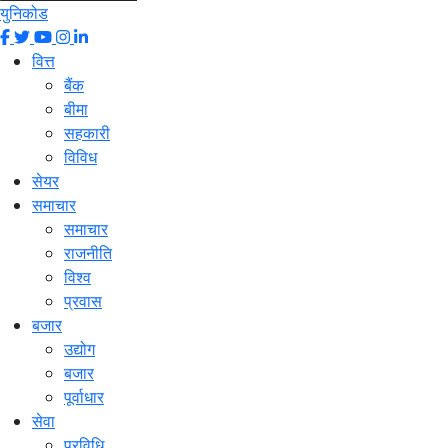
युनिकोड
वित्त
बैंक
बीमा
सहकारी
विविध
सेयर
समाचार
समाचार
राजनीति
विश्व
प्रवास
बजार
उद्योग
बजार
पूर्वाधार
सेवा
प्रविधि