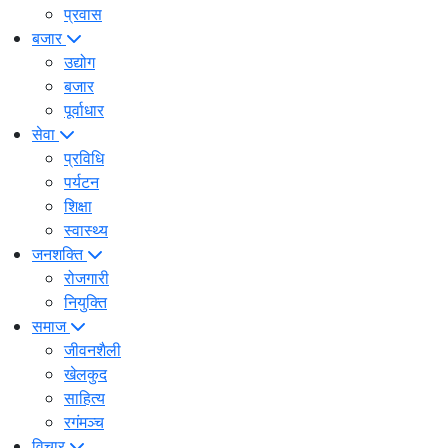
प्रवास
बजार
उद्योग
बजार
पूर्वाधार
सेवा
प्रविधि
पर्यटन
शिक्षा
स्वास्थ्य
जनशक्ति
रोजगारी
नियुक्ति
समाज
जीवनशैली
खेलकुद
साहित्य
रगंमञ्च
विचार