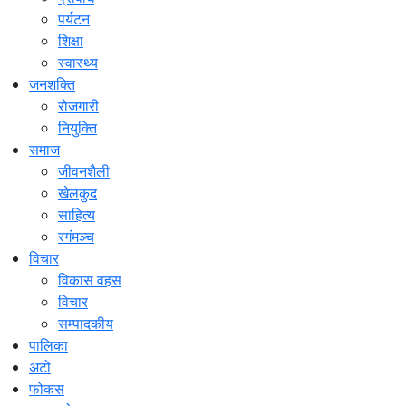
पर्यटन
शिक्षा
स्वास्थ्य
जनशक्ति
रोजगारी
नियुक्ति
समाज
जीवनशैली
खेलकुद
साहित्य
रगंमञ्च
विचार
विकास वहस
विचार
सम्पादकीय
पालिका
अटो
फोकस