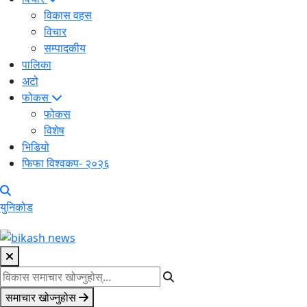
विकास वहस
विचार
सम्पादकीय
पालिका
अटो
फोकस
फोकस
विशेष
भिडियो
फिफा विश्वकप- २०२६
युनिकोड
समाचार खोज्नुहोस