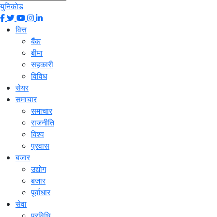
युनिकोड
वित्त
बैंक
बीमा
सहकारी
विविध
सेयर
समाचार
समाचार
राजनीति
विश्व
प्रवास
बजार
उद्योग
बजार
पूर्वाधार
सेवा
प्रविधि