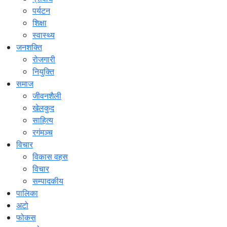
पर्यटन
शिक्षा
स्वास्थ्य
जनशक्ति
रोजगारी
नियुक्ति
समाज
जीवनशैली
खेलकुद
साहित्य
रगंमञ्च
विचार
विकास वहस
विचार
सम्पादकीय
पालिका
अटो
फोकस