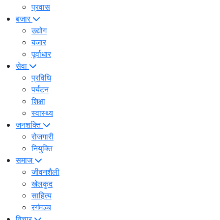
प्रवास
बजार
उद्योग
बजार
पूर्वाधार
सेवा
प्रविधि
पर्यटन
शिक्षा
स्वास्थ्य
जनशक्ति
रोजगारी
नियुक्ति
समाज
जीवनशैली
खेलकुद
साहित्य
रगंमञ्च
विचार