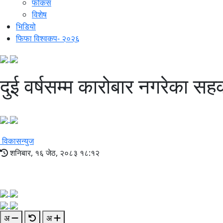
फोकस
विशेष
भिडियो
फिफा विश्वकप- २०२६
दुई वर्षसम्म कारोबार नगरेका सहका
विकासन्युज
शनिबार, १६ जेठ, २०८३ १८:१२
अ
अ