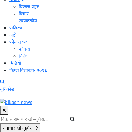
विकास वहस
विचार
सम्पादकीय
पालिका
अटो
फोकस
फोकस
विशेष
भिडियो
फिफा विश्वकप- २०२६
युनिकोड
समाचार खोज्नुहोस